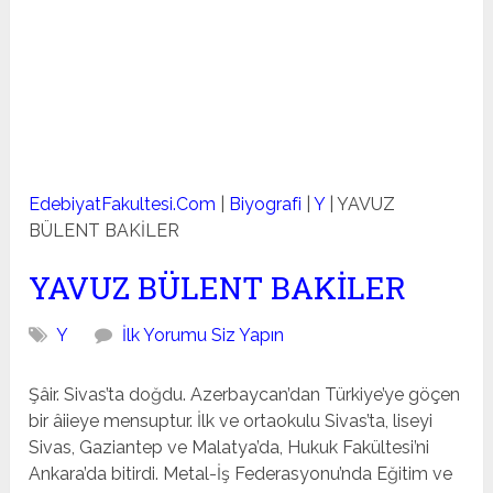
EdebiyatFakultesi.Com
|
Biyografi
|
Y
|
YAVUZ
BÜLENT BAKİLER
YAVUZ BÜLENT BAKİLER
Y
İlk Yorumu Siz Yapın
Şâir. Sivas’ta doğdu. Azerbaycan’dan Türkiye’ye göçen
bir âiieye mensuptur. İlk ve ortaokulu Sivas’ta, liseyi
Sivas, Gaziantep ve Malatya’da, Hukuk Fakültesi’ni
Ankara’da bi­tirdi. Metal-İş Federasyonu’nda Eğitim ve