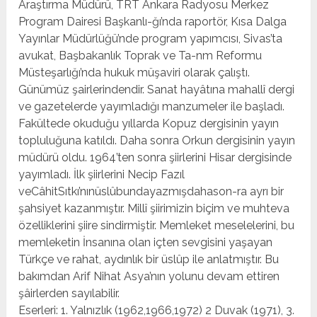
Araştırma Müdü­rü, TRT Ankara Radyosu Merkez
Program Dairesi Başkanlı-ğı’nda raportör, Kısa Dalga
Yayınlar Müdürlüğü’nde prog­ram yapımcısı, Sivas’ta
avukat, Başbakanlık Toprak ve Ta-nm Reformu
Müsteşarlığı’nda hukuk müşaviri olarak çalış­tı.
Günümüz şairlerindendir. Sanat hayâtına mahallî dergi
ve gazetelerde yayımladığı manzumeler ile başladı.
Fakül­tede okuduğu yıllarda Kopuz dergisinin yayın
topluluğuna katıldı. Daha sonra Orkun dergisinin yayın
müdürü oldu. 1964’ten sonra şiirlerini Hisar dergisinde
yayımladı. İlk şiirle­rini Necip Fazıl
veCâhitSıtkı’nınüslûbundayazmışdahason-ra ayrı bir
şahsiyet kazanmıştır. Millî şiirimizin biçim ve muh­teva
özelliklerini şiire sindirmiştir. Memleket meselelerini, bu
memleketin İnsanına olan içten sevgisini yaşayan
Türk­çe ve rahat, aydınlık bir üslûp ile anlatmıştır. Bu
bakımdan Arif Nihat Asya’nın yolunu devam ettiren
şâirlerden sayıla­bilir.
Eserleri: 1. Yalnızlık (1962,1966,1972) 2 Duvak (1971), 3.