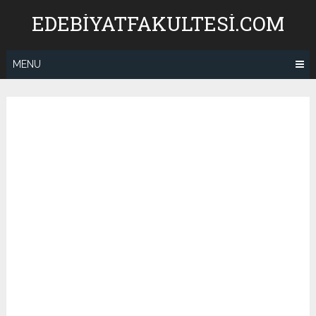
Skip
EDEBIYATFAKULTESI.COM
to
content
MENU