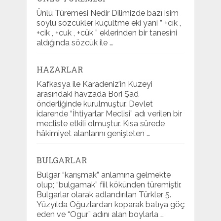
Ünlü Türemesi Nedir Dilimizde bazı isim
soylu sözcükler küçültme eki yani ” +cık ,
+cik , +cuk , +cük ” eklerinden bir tanesini
aldığında sözcük ile …
HAZARLAR
Kafkasya ile Karadeniz’in Kuzeyi
arasındaki havzada Böri Şad
önderliğinde kurulmuştur. Devlet
idarende “İhtiyarlar Meclisi” adı verilen bir
mecliste etkili olmuştur. Kısa sürede
hâkimiyet alanlarını genişleten …
BULGARLAR
Bulgar “karışmak” anlamına gelmekte
olup; “bulgamak” fiil kökünden türemiştir.
Bulgarlar olarak adlandırılan Türkler 5.
Yüzyılda Oğuzlardan koparak batıya göç
eden ve “Ogur” adını alan boylarla …