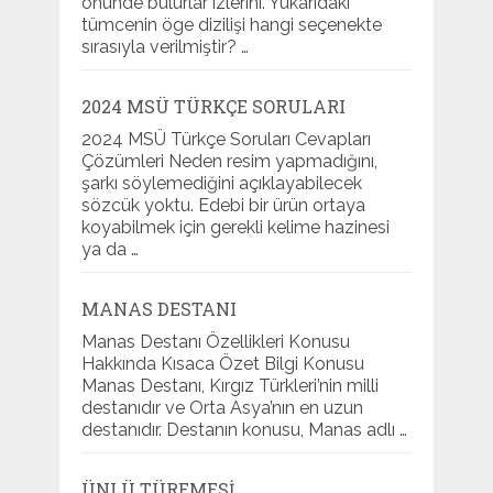
önünde bulurlar izlerini. Yukarıdaki
tümcenin öge dizilişi hangi seçenekte
sırasıyla verilmiştir? …
2024 MSÜ TÜRKÇE SORULARI
2024 MSÜ Türkçe Soruları Cevapları
Çözümleri Neden resim yapmadığını,
şarkı söylemediğini açıklayabilecek
sözcük yoktu. Edebi bir ürün ortaya
koyabilmek için gerekli kelime hazinesi
ya da …
MANAS DESTANI
Manas Destanı Özellikleri Konusu
Hakkında Kısaca Özet Bilgi Konusu
Manas Destanı, Kırgız Türkleri’nin milli
destanıdır ve Orta Asya’nın en uzun
destanıdır. Destanın konusu, Manas adlı …
ÜNLÜ TÜREMESI