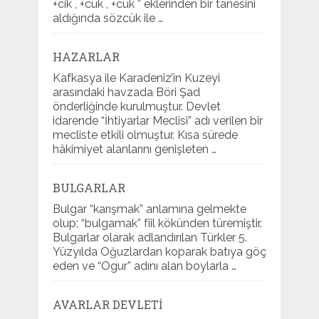
+cik , +cuk , +cük ” eklerinden bir tanesini
aldığında sözcük ile …
HAZARLAR
Kafkasya ile Karadeniz’in Kuzeyi
arasındaki havzada Böri Şad
önderliğinde kurulmuştur. Devlet
idarende “İhtiyarlar Meclisi” adı verilen bir
mecliste etkili olmuştur. Kısa sürede
hâkimiyet alanlarını genişleten …
BULGARLAR
Bulgar “karışmak” anlamına gelmekte
olup; “bulgamak” fiil kökünden türemiştir.
Bulgarlar olarak adlandırılan Türkler 5.
Yüzyılda Oğuzlardan koparak batıya göç
eden ve “Ogur” adını alan boylarla …
AVARLAR DEVLETI