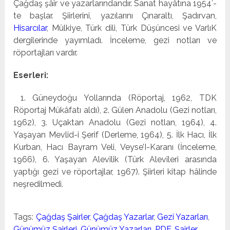
Çağdaş şâir ve yazarlarındandır. Sanat hayâtına 1954′-
te başlar. Şiirlerini, yazılarını Çınaraltı, Şadırvan,
Hisarcılar
, Mülkiye, Türk dili, Türk Düşüncesi ve VarlıK
dergilerinde yayımladı. İnceleme, gezi notları ve
röportajları vardır.
Eserleri:
1. Güneydoğu Yollarında (Röportaj, 1962, TDK
Röportaj Mükâfatı aldı), 2. Gülen Anadolu (Gezi notları,
1962), 3. Uçaktan Anadolu (Gezi notlan, 1964), 4.
Yaşayan Mevlid-i Şerif (Derleme, 1964), 5. İlk Hacı, İlk
Kurban, Hacı Bayram Veli, Veyse’I-Karanı (İnceleme,
1966), 6. Yaşayan Alevîlik (Türk Alevîleri arasında
yaptığı gezi ve röportajlar, 1967). Şiirleri kitap hâlinde
neşredilmedi.
Tags:
Çağdaş Şairler
,
Çağdaş Yazarlar
,
Gezi Yazarları
,
Günümüz Şairleri
,
Günümüz Yazarları
,
PDF
,
Şairler
,