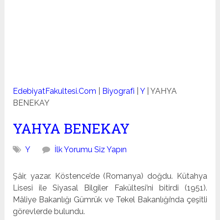
EdebiyatFakultesi.Com
|
Biyografi
|
Y
|
YAHYA
BENEKAY
YAHYA BENEKAY
Y
İlk Yorumu Siz Yapın
Şâir, yazar. Köstence’de (Romanya) doğdu. Kütahya
Lise­si ile Siyasal Bilgiler Fakültesi’ni bitirdi (1951).
Mâliye Ba­kanlığı Gümrük ve Tekel Bakanlığı’nda çeşitli
görevlerde bulundu.