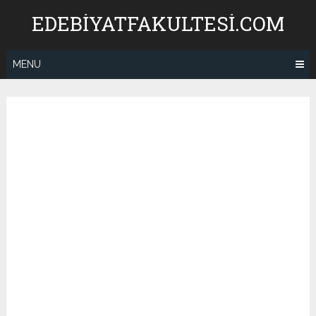
Skip
EDEBIYATFAKULTESI.COM
to
content
MENU