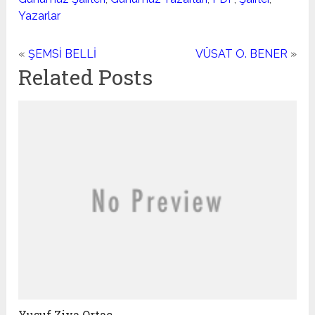
Yazarlar
«
ŞEMSİ BELLİ
VÜSAT O. BENER
»
Related Posts
Yusuf Ziya Ortaç