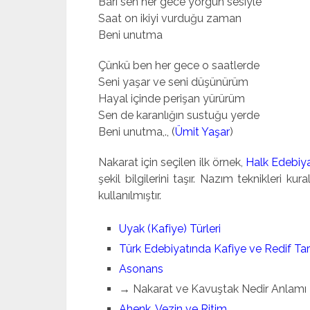
Bari sen her gece yorgun sesiyle
Saat on ikiyi vurduğu zaman
Beni unutma
Çünkü ben her gece o saatlerde
Seni yaşar ve seni düşünürüm
Hayal içinde perişan yürürüm
Sen de karanlığın sustuğu yerde
Beni unutma,., (
Ümit Yaşar
)
Nakarat için seçilen ilk örnek,
Halk Edebiya
şekil bilgilerini taşır. Nazım teknikleri kura
kullanılmıştır.
Uyak (Kafiye) Türleri
Türk Edebiyatında Kafiye ve Redif Tar
Asonans
→ Nakarat ve Kavuştak Nedir Anlamı
Ahenk, Vezin ve Ritim