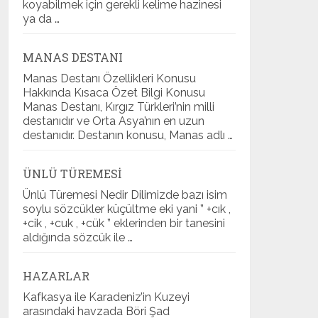
koyabilmek için gerekli kelime hazinesi
ya da …
MANAS DESTANI
Manas Destanı Özellikleri Konusu
Hakkında Kısaca Özet Bilgi Konusu
Manas Destanı, Kırgız Türkleri’nin milli
destanıdır ve Orta Asya’nın en uzun
destanıdır. Destanın konusu, Manas adlı …
ÜNLÜ TÜREMESI
Ünlü Türemesi Nedir Dilimizde bazı isim
soylu sözcükler küçültme eki yani ” +cık ,
+cik , +cuk , +cük ” eklerinden bir tanesini
aldığında sözcük ile …
HAZARLAR
Kafkasya ile Karadeniz’in Kuzeyi
arasındaki havzada Böri Şad