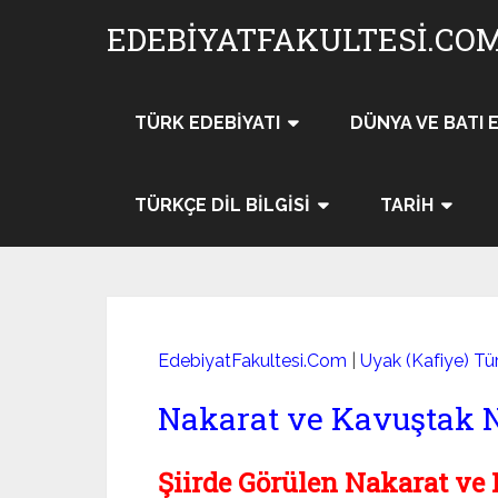
Skip
EDEBIYATFAKULTESI.CO
to
content
TÜRK EDEBIYATI
DÜNYA VE BATI 
TÜRKÇE DIL BILGISI
TARIH
EdebiyatFakultesi.Com
|
Uyak (Kafiye) Tür
Nakarat ve Kavuştak 
Şiirde Görülen Nakarat ve