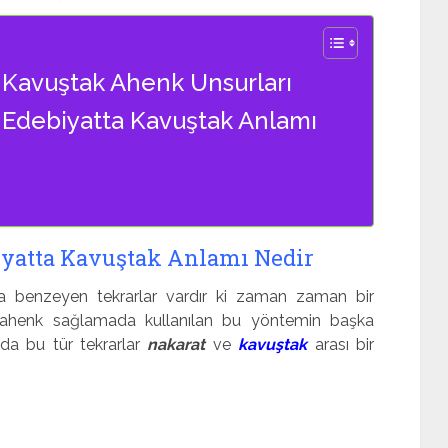
 Kavuştak Ahenk Unsurları
 Edebiyatta Kavuştak Anlamı
iyatta Kavuştak Anlamı Nedir
a benzeyen tekrarlar vardır ki zaman zaman bir
 ve ahenk sağlamada kullanılan bu yöntemin başka
’nda bu tür tekrarlar
nakarat
ve
kavuştak
arası bir