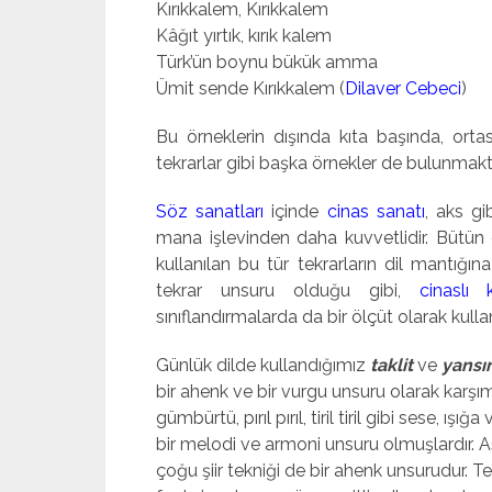
Kırıkkalem, Kırıkkalem
Kâğıt yırtık, kırık kalem
Türk’ün boynu bükük amma
Ümit sende Kırıkkalem (
Dilaver Cebeci
)
Bu örneklerin dışında kıta başında, ortas
tekrarlar gibi başka örnekler de bulunmakt
Söz sanatları
içinde
cinas sanatı
, aks gi
mana işlevinden daha kuvvetlidir. Bütün 
kullanılan bu tür tekrarların dil mantığı
tekrar unsuru olduğu gibi,
cinaslı 
sınıflandırmalarda da bir ölçüt olarak kullanı
Günlük dilde kullandığımız
taklit
ve
yansı
bir ahenk ve bir vurgu unsuru olarak karşımıza
gümbürtü, pırıl pırıl, tiril tiril gibi sese, ı
bir melodi ve armoni unsuru olmuşlardır. 
çoğu şiir tekniği de bir ahenk unsurudur. T