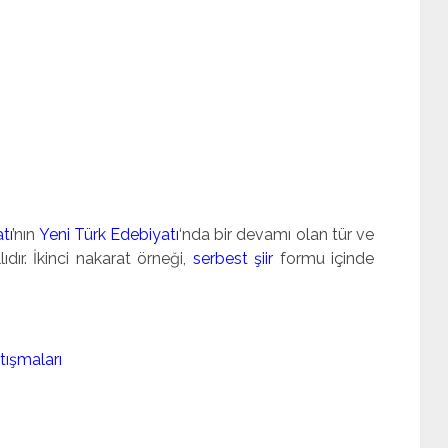
tı
’nın
Yeni Türk Edebiyatı
‘nda bir devamı olan tür ve
llıdır. İkinci nakarat örneği,
serbest şiir
formu içinde
tışmaları