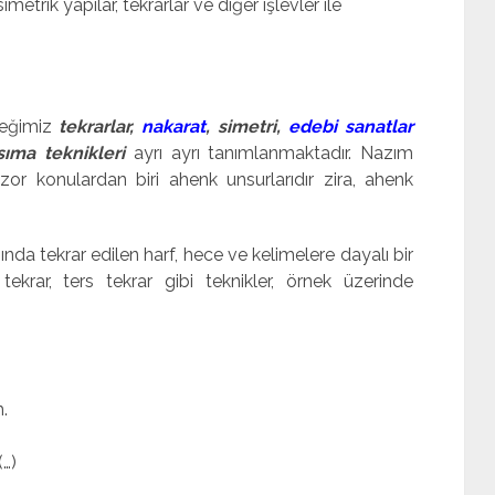
imetrik yapılar, tekrarlar ve diğer işlevler ile
ceğimiz
tekrarlar,
nakarat
, simetri,
edebi sanatlar
sıma teknikleri
ayrı ayrı tanımlanmaktadır. Nazım
 zor konulardan biri ahenk unsurlarıdır zira, ahenk
nda tekrar edilen harf, hece ve kelimelere dayalı bir
 tekrar, ters tekrar gibi teknikler, örnek üzerinde
.
(…)