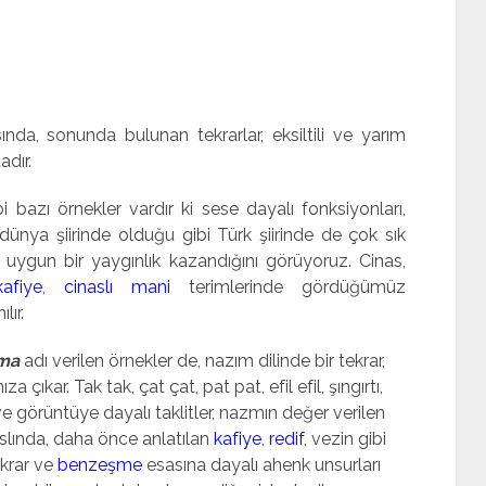
ında, sonunda bulunan tekrarlar, eksiltili ve yarım
adır.
bi bazı örnekler vardır ki sese dayalı fonksiyonları,
dünya şiirinde olduğu gibi Türk şiirinde de çok sık
na uygun bir yaygınlık kazandığını görüyoruz. Cinas,
kafiye
,
cinaslı mani
terimlerinde gördüğümüz
lır.
ma
adı verilen örnekler de, nazım dilinde bir tekrar,
 çıkar. Tak tak, çat çat, pat pat, efil efil, şıngırtı,
şığa ve görüntüye dayalı taklitler, nazmın değer verilen
Aslında, daha önce anlatılan
kafiye
,
redif
, vezin gibi
ekrar ve
benzeşme
esasına dayalı ahenk unsurları