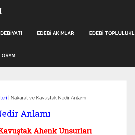
M
EDEBIYATI
EDEBI AKIMLAR
EDEBI TOPLULUK
ÖSYM
leri
|
Nakarat ve Kavuştak Nedir Anlamı
Nedir Anlamı
 Kavuştak Ahenk Unsurları