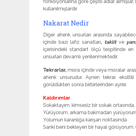
fonksiyonlarına göre çeşitli adlar almışlar, s
kullanılmışlardır.
Nakarat Nedir
Diğer ahenk unsurları arasında sayabile
içinde bazı lafız sanatları
, taklit
ve
yan
içerisindeki standart ölçü tespitinde en
unsurları devamlı yenilenmektedir.
Tekrarlar,
mısra içinde veya mısralar arası
ahenk unsurudur. Aynen tekrar, eksiltili
görüldükten sonra birbirlerinden ayrılır.
Kaldırımlar
Sokaktayım, kimsesiz bir sokak ortasında,
Yürüyorum, arkama bakmadan yürüyorum
Yolumun karanlığa karışan noktasında
Sanki beni bekleyen bir hayal görüyorum. 