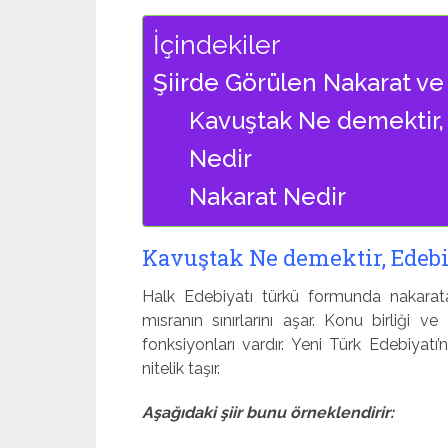
İçindekiler
Şiirde Görülen Nakarat ve
Kavuştak Ne demektir,
Nedir
Nakarat Nedir
Kavuştak Ne demektir, Edeb
Halk Edebiyatı türkü formunda nakarat
mısranın sınırlarını aşar. Konu birliği
fonksiyonları vardır. Yeni Türk Edebiyatı
nitelik taşır.
Aşağıdaki şiir bunu örneklendirir: