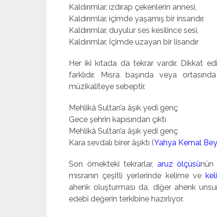
Kaldırımlar, ızdırap çekenlerin annesi,
Kaldırımlar, içimde yaşamış bir insandır.
Kaldırımlar, duyulur ses kesilince sesi,
Kaldırımlar, İçimde uzayan bir lisandır
Her iki kıtada da tekrar vardır. Dikkat edi
farklıdır. Mısra başında veya ortasında
müzikaliteye sebeptir.
Mehlikâ Sultan’a âşık yedi genç
Gece şehrin kapısından çıktı
Mehlikâ Sultan’a âşık yedi genç
Kara sevdalı birer âşıktı (
Yahya Kemal Beya
Son örnekteki tekrarlar,
aruz ölçüsü
nün
mısranın çeşitli yerlerinde kelime ve
ke
ahenk oluşturması da, diğer ahenk unsurlar
edebî değerin terkibine hazırlıyor.