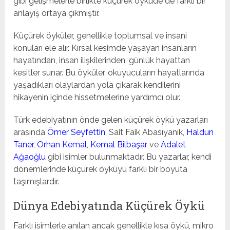
gibi gelişmelerle birlikte küçürek öyküde de farklı bir
anlayış ortaya çıkmıştır.
Küçürek öyküler, genellikle toplumsal ve insani
konuları ele alır. Kırsal kesimde yaşayan insanların
hayatından, insan ilişkilerinden, günlük hayattan
kesitler sunar. Bu öyküler, okuyucuların hayatlarında
yaşadıkları olaylardan yola çıkarak kendilerini
hikayenin içinde hissetmelerine yardımcı olur.
Türk edebiyatının önde gelen küçürek öykü yazarları
arasında
Ömer Seyfettin
, Sait Faik Abasıyanık,
Haldun
Taner
,
Orhan Kemal
,
Kemal Bilbaşar
ve
Adalet
Ağaoğlu
gibi isimler bulunmaktadır. Bu yazarlar, kendi
dönemlerinde küçürek öyküyü farklı bir boyuta
taşımışlardır.
Dünya Edebiyatında Küçürek Öykü
Farklı isimlerle anılan ancak genellikle kısa öykü, mikro