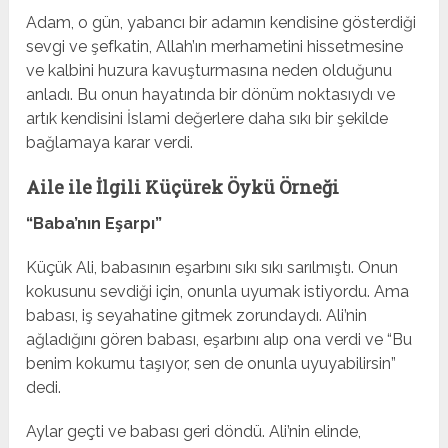
Adam, o gün, yabancı bir adamın kendisine gösterdiği
sevgi ve şefkatin, Allah’ın merhametini hissetmesine
ve kalbini huzura kavuşturmasına neden olduğunu
anladı. Bu onun hayatında bir dönüm noktasıydı ve
artık kendisini İslami değerlere daha sıkı bir şekilde
bağlamaya karar verdi.
Aile ile İlgili Küçürek Öykü Örneği
“Baba’nın Eşarpı”
Küçük Ali, babasının eşarbını sıkı sıkı sarılmıştı. Onun
kokusunu sevdiği için, onunla uyumak istiyordu. Ama
babası, iş seyahatine gitmek zorundaydı. Ali’nin
ağladığını gören babası, eşarbını alıp ona verdi ve “Bu
benim kokumu taşıyor, sen de onunla uyuyabilirsin”
dedi.
Aylar geçti ve babası geri döndü. Ali’nin elinde,