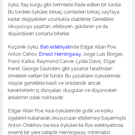
öykü, flaş kurgu gibi terimlerle ifade edilen bir türdür.
Bu türdeki öyküler, birkaç cümleden birkaç sayfaya
kadar değişebilen uzunlukta olabilirler. Genellikle
okuyucuyu şaşırtan, etkileyen, güldüren ya da
düşündüren sonlarla biterler.
Küçürek öykü,
Batı edebiyatı
nda Edgar Allan Poe,
Anton Cehov,
Ernest Hemingway
, Jorge Luis Borges,
Franz Kafka, Raymond Carver, Lydia Davis, Etgar
Keret, George Saunders gibi yazarlar tarafından
örnekleri verilen bir türdür. Bu yazarların öykülerinde
olaylar genellikle basit ve sıradandır, ancak
karakterlerin iç dünyaları, duyguları ve düşünceleri
anlatımın odak noktasıdır.
Edgar Allan Poe, kısa öykülerinde gotik ve korku
öğelerini kullanarak okuyucuları etkilemeyi başarmıştır.
Anton Chekhov ise kısa öyküleri ile Rus edebiyatında
önemli bir yere sahiptir. Hemingway, minimalist