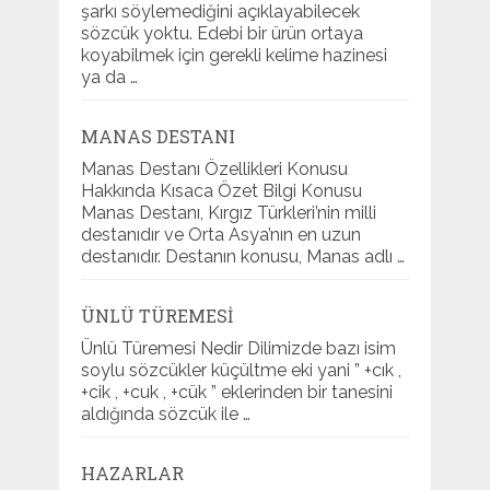
şarkı söylemediğini açıklayabilecek
sözcük yoktu. Edebi bir ürün ortaya
koyabilmek için gerekli kelime hazinesi
ya da …
MANAS DESTANI
Manas Destanı Özellikleri Konusu
Hakkında Kısaca Özet Bilgi Konusu
Manas Destanı, Kırgız Türkleri’nin milli
destanıdır ve Orta Asya’nın en uzun
destanıdır. Destanın konusu, Manas adlı …
ÜNLÜ TÜREMESI
Ünlü Türemesi Nedir Dilimizde bazı isim
soylu sözcükler küçültme eki yani ” +cık ,
+cik , +cuk , +cük ” eklerinden bir tanesini
aldığında sözcük ile …
HAZARLAR