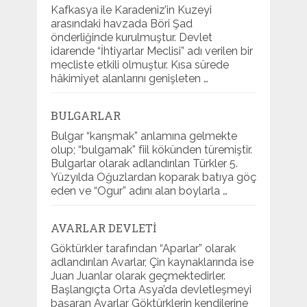
Kafkasya ile Karadeniz’in Kuzeyi
arasındaki havzada Böri Şad
önderliğinde kurulmuştur. Devlet
idarende “İhtiyarlar Meclisi” adı verilen bir
mecliste etkili olmuştur. Kısa sürede
hâkimiyet alanlarını genişleten …
BULGARLAR
Bulgar “karışmak” anlamına gelmekte
olup; “bulgamak” fiil kökünden türemiştir.
Bulgarlar olarak adlandırılan Türkler 5.
Yüzyılda Oğuzlardan koparak batıya göç
eden ve “Ogur” adını alan boylarla …
AVARLAR DEVLETI
Göktürkler tarafından “Aparlar” olarak
adlandırılan Avarlar, Çin kaynaklarında ise
Juan Juanlar olarak geçmektedirler.
Başlangıçta Orta Asya’da devletleşmeyi
başaran Avarlar Göktürklerin kendilerine