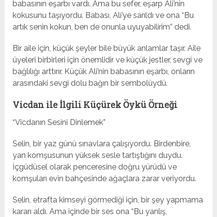
babasının eşarbı vardı. Ama bu sefer, eşarp Ali’nin
kokusunu taşıyordu. Babası, Ali’ye sarıldı ve ona “Bu
artık senin kokun, ben de onunla uyuyabilirim” dedi.
Bir aile için, küçük şeyler bile büyük anlamlar taşır. Aile
üyeleri birbirleri için önemlidir ve küçük jestler, sevgi ve
bağlılığı arttırır. Küçük Ali’nin babasının eşarbı, onların
arasındaki sevgi dolu bağın bir sembolüydü.
Vicdan ile İlgili Küçürek Öykü Örneği
“Vicdanın Sesini Dinlemek”
Selin, bir yaz günü sınavlara çalışıyordu. Birdenbire,
yan komşusunun yüksek sesle tartıştığını duydu.
İçgüdüsel olarak penceresine doğru yürüdü ve
komşuları evin bahçesinde ağaçlara zarar veriyordu.
Selin, etrafta kimseyi görmediği için, bir şey yapmama
kararı aldı. Ama içinde bir ses ona “Bu yanlış,