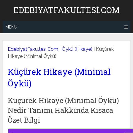
Skip
EDEBIYATFAKULTESI.COM
to
content
MENU
EdebiyatFakultesi.Com
|
Öykü (Hikaye)
|
Küçürek
Hikaye (Minimal Öykü)
Küçürek Hikaye (Minimal
Öykü)
Küçürek Hikaye (Minimal Öykü)
Nedir Tanımı Hakkında Kısaca
Özet Bilgi