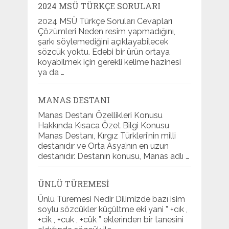
2024 MSÜ TÜRKÇE SORULARI
2024 MSÜ Türkçe Soruları Cevapları
Çözümleri Neden resim yapmadığını,
şarkı söylemediğini açıklayabilecek
sözcük yoktu. Edebi bir ürün ortaya
koyabilmek için gerekli kelime hazinesi
ya da …
MANAS DESTANI
Manas Destanı Özellikleri Konusu
Hakkında Kısaca Özet Bilgi Konusu
Manas Destanı, Kırgız Türkleri’nin milli
destanıdır ve Orta Asya’nın en uzun
destanıdır. Destanın konusu, Manas adlı …
ÜNLÜ TÜREMESI
Ünlü Türemesi Nedir Dilimizde bazı isim
soylu sözcükler küçültme eki yani ” +cık ,
+cik , +cuk , +cük ” eklerinden bir tanesini