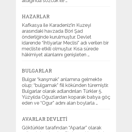
aldığında sözcük ile …
HAZARLAR
Kafkasya ile Karadeniz’in Kuzeyi
arasındaki havzada Böri Şad
önderliğinde kurulmuştur. Devlet
idarende “İhtiyarlar Meclisi” adı verilen bir
mecliste etkili olmuştur. Kısa sürede
hâkimiyet alanlarını genişleten …
BULGARLAR
Bulgar “karışmak” anlamına gelmekte
olup; “bulgamak” fiil kökünden türemiştir.
Bulgarlar olarak adlandırılan Türkler 5.
Yüzyılda Oğuzlardan koparak batıya göç
eden ve “Ogur” adını alan boylarla …
AVARLAR DEVLETI
Göktürkler tarafından “Aparlar” olarak