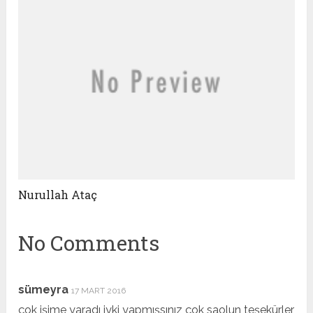
Nurullah Ataç
No Comments
sümeyra
17 MART 2016
çok işime yaradı iyki yapmışsınız çok saolun teşekürler