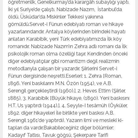
öğret­menlik, Genelkurmay’da karargâh subaylığı yaptı.
İki yıl Su­riye’de çalıştı. Nabizade Nazım, İstanbul’da
öldü. Üsküdar’da Miskinler Tek­kesi yakınına
gömüldü.Servet-i Fünun edebiyatı roman ve hikaye
yazarlarındandır. Antalya köylerinden birindeki hayatı
anlatan Karabibik, ye­ni Türk edebiyatımızda İlk köy
romanıdır. Nabizade Nazım’ın Zehra adlı romanı da İlk
psikolojik roman olma özelliği taşır. Kendinden önceki
diğer edebiyatçılar gibi romantizm değil realizmin
metodlarıyla ça­lışan bir yazardır. Şiirlerini Servet-i
Fünun dergisinde neş­retti.Eserleri: 1. Zehra [Roman,
1896. Yeni baskılarını M.N. Özön (1954), ve A.B.
Serengil gerçekleştirdi (1960).], 2. He­ves Ettim (Şiirler,
1885), 3. Karabibik [Büyük hikaye, (1890). Yeni baskısını
H.T. Us yaptırdı (1944).]. 4. Seyyle-I tesâmüh (Öyküler,
1892. diğer hikayeleri İle birlikte yeni baskısı A.B.
Serengil 1961’de yaptırdı). Yazarın ilmî ve meslekî ki­
tapları da vardır.Bakabileceğiniz diğer bölümler:
Kadayıf Tatlısı, Tavuk göğsü, Şekerpare Tarifi