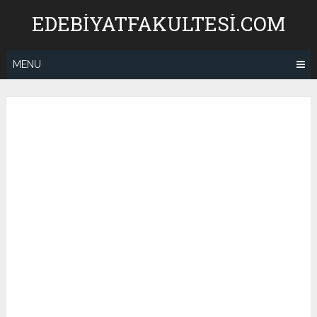
Skip
EDEBIYATFAKULTESI.COM
to
content
MENU