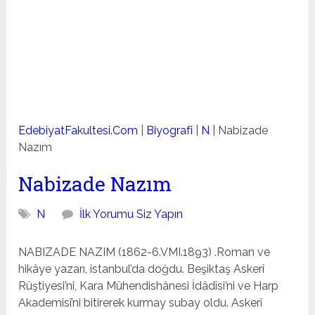
EdebiyatFakultesi.Com
|
Biyografi
|
N
|
Nabizade
Nazım
Nabizade Nazım
N
İlk Yorumu Siz Yapın
NABIZADE NAZIM (1862-6.VMI.1893) .Roman ve
hikâye yazarı, istanbul’da doğdu. Beşiktaş As­kerî
Rüştiyesi’ni, Kara Mühendishânesi İdâdîsi’ni ve Harp
Akademisî’ni bitirerek kurmay subay oldu. Askerî