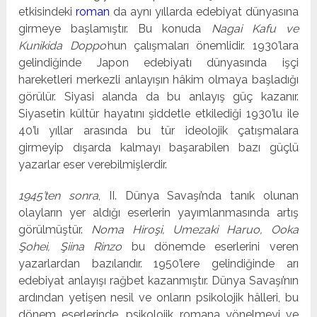
etkisindeki
roman
da aynı yıllarda edebiyat dünyasına
girmeye başlamıştır. Bu konuda
Nagai Kafu ve
Kunikida Doppo’
nun çalışmaları önemlidir. 1930’lara
gelindiğinde Japon edebiyatı dünyasında işçi
hareketleri merkezli anlayışın hâkim olmaya başladığı
görülür. Siyasi alanda da bu anlayış güç kazanır.
Siyasetin kültür hayatını şiddetle etkilediği 1930’lu ile
40’lı yıllar arasında bu tür ideolojik çatışmalara
girmeyip dışarda kalmayı başarabilen bazı güçlü
yazarlar eser verebilmişlerdir.
1945’ten sonra
, II. Dünya Savaşı’nda tanık olunan
olayların yer aldığı eserlerin ya­yımlanmasında artış
görülmüştür.
Noma Hiroşi, Umezaki Haruo, Ooka
Şohei, Şiina Rinzo
bu dönemde eserlerini veren
yazarlardan bazılarıdır. 1950’lere gelindiğinde arı
edebiyat anlayışı rağbet kazanmıştır. Dünya Savaşı’nın
ardından yetişen nesil ve onların psikolojik hâlleri, bu
dönem eserlerinde, psikolojik romana yönelmeyi ve