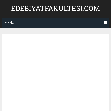
Skip
EDEBIYATFAKULTESI.COM
to
content
MENU