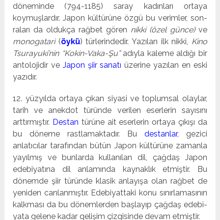
döneminde (794-1185) saray kadınları ortaya
koymuşlardır. Japon kültürüne özgü bu verimler, son­
raları da oldukça rağbet gören
nikki (özel günce)
ve
monogatari
(
öykü
) türlerindedir. Yazılan ilk nikki,
Kino
Tsurayuki’nin “Kokin-Vaka-Şu”
adıyla kaleme aldığı bir
antolojidir ve
Japon şiir sanatı
üzerine yazılan en eski
yazıdır.
12. yüzyılda ortaya çıkan siyasi ve toplumsal olaylar,
tarih ve anekdot türünde verilen eserlerin sayısını
arttırmıştır.
Destan
türüne ait eserlerin ortaya çıkışı da
bu döneme rastlamaktadır. Bu
destanlar
, gezici
anlatıcılar tarafından bütün Japon kültürüne zamanla
yayılmış ve bunlarda kullanılan dil, çağdaş Japon
edebiyatına dil anlamında kaynaklık etmiştir. Bu
dönemde şiir türünde klasik anlayışa olan rağbet de
yeniden canlanmıştır. Edebiyattaki konu sınırlamasının
kalkması da bu dönemlerden başlayıp çağdaş edebi­
yata gelene kadar gelişim çizgisinde devam etmiştir.