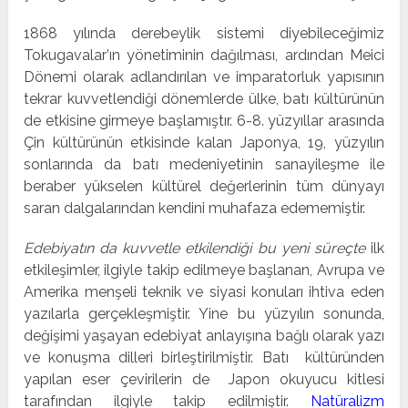
1868 yılında derebeylik sistemi diyebileceğimiz
Tokugavalar’ın yönetiminin dağılma­sı, ardından Meici
Dönemi olarak adlandırılan ve imparatorluk yapısının
tekrar kuvvet­lendiği dönemlerde ülke, batı kültürünün
de etkisine girmeye başlamıştır. 6-8. yüzyıllar arasında
Çin kültürünün etkisinde kalan Japonya, 19, yüzyılın
sonlarında da batı me­deniyetinin sanayileşme ile
beraber yükselen kültürel değerlerinin tüm dünyayı
saran dalgalarından kendini muhafaza edememiştir.
Edebiyatın da kuvvetle etkilendiği bu yeni süreçte
ilk
etkileşimler, ilgiyle takip edilme­ye başlanan, Avrupa ve
Amerika menşeli teknik ve siyasi konuları ihtiva eden
yazılarla gerçekleşmiştir. Yine bu yüzyılın sonunda,
değişimi yaşayan edebiyat anlayışına bağlı olarak yazı
ve konuşma dilleri birleştirilmiştir. Batı kültüründen
yapılan eser çevirilerin de Japon okuyucu kitlesi
tarafından ilgiyle takip edilmiştir.
Natüralizm