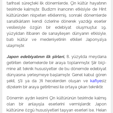
tarihsel süreçteki ilk dönem­lerde, Çin kültür hayatının
tesirinde kalmıştır. Budizm inancının etkisiyle de Hint
kültü­ründen nispeten etkilenmiş, sonraki dönemlerde
sanatkârların kendi özlerine dönerek yazdığı eserler
vesilesiyle özgün bir edebiyat oluşmuştur. 19.
yüzyıldan itibaren de sana­yileşen dünyanın etkisiyle,
batı kültür ve medeniyetinin etkileri Japonya’ya
ulaşmıştır.
Japon edebiyatının ilk şiirleri,
8. yüzyılda meydana
getirilen derlemelerde bir araya toplanmıştır. Şiir biçi­
mine ait teknik hususiyetler de bu dönemde edebiyat
dünyasına yerleşmeye başlamıştır. Genel kabul gören
şekil, 5’li ya da 7îi hecelerden oluşan ve
kafiye
siz
dizelerin bir araya getirilmesi ile ortaya çıkan tekniktir.
Dönemin aydın kesimi Çin kültürünün tesirinde kalmış
olan bir anlayışla eserlerini vermişlerdir. Japon
kültürüne özgü hususiyetleri taşıyan eserleri ise, Heian