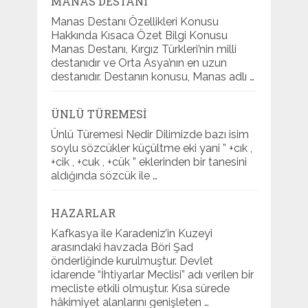
MANAS DESTANI
Manas Destanı Özellikleri Konusu
Hakkında Kısaca Özet Bilgi Konusu
Manas Destanı, Kırgız Türkleri’nin milli
destanıdır ve Orta Asya’nın en uzun
destanıdır. Destanın konusu, Manas adlı …
ÜNLÜ TÜREMESI
Ünlü Türemesi Nedir Dilimizde bazı isim
soylu sözcükler küçültme eki yani ” +cık ,
+cik , +cuk , +cük ” eklerinden bir tanesini
aldığında sözcük ile …
HAZARLAR
Kafkasya ile Karadeniz’in Kuzeyi
arasındaki havzada Böri Şad
önderliğinde kurulmuştur. Devlet
idarende “İhtiyarlar Meclisi” adı verilen bir
mecliste etkili olmuştur. Kısa sürede
hâkimiyet alanlarını genişleten …