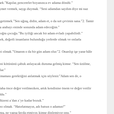
ek.”Kapılar, pencereler boyanınca ev adama döndü.”
ymet vermek, saygı duymak. “Seni adamdan saydım diye mi naz
 getirmek.”Sen uğraş, didin, adam et, o da sırt çevirsin sana.”2. Tamir
”Bu arabayı eninde sonunda adam edeceğim.”
ü doğru çocuğu.”Bu iyiliği ancak bir adam evladı yapabilirdi.”
mek, değerli insanların bulunduğu yerlerde olmak ve onlarla
bi olmak.”Umarım o da bir gün adam olur.”2. Onarılıp işe yarar hâle
isini kötüsünü çabuk anlayacak duruma gelmiş kimse. “Sen üzülme,
lar.”
ılmaması gerektiğini anlatmak için söylenir.”Adam sen de, o
ha önce değer verilmezken, artık kendisine önem ve değer verilir
ldu.”
düzeni a`dan z`ye kadar bozuk.”
z olmak. “Hatırlatmayın, adı batsın o adamın!”
mış, ne yapsa fayda etmiyor, kimse dinlemiyor onu.”