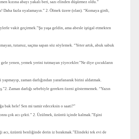
en kızına abayı yakalı beri, sazı elinden düşürmez oldu.”
u! Daha fazla oyalamayın.” 2. Ölmek üzere (olan). “Komaya girdi,
eylerle vakit geçirmek.”Şu yaşa geldin, ama abesle iştigal etmekten
lmayan, tutarsız, saçma sapan söz söylemek. “Yeter artık, abuk sabuk
 gele yenen, yemek yerini tutmayan yiyecekler.”Ne diye çocukların
ibi yapmayıp, zaman darlığından yararlanarak birini aldatmak.
ş.”2. Zaman darlığı sebebiyle gereken özeni göstermemek. “Yazın
ğa bak hele! Sen mi tamir edeceksin o saati?”
onra çok acı çekti.” 2. Üzülmek, üzüntü içinde kalmak.”Eşini
ği acı, üzüntü benliğinde derin iz bırakmak.”Elindeki tek evi de