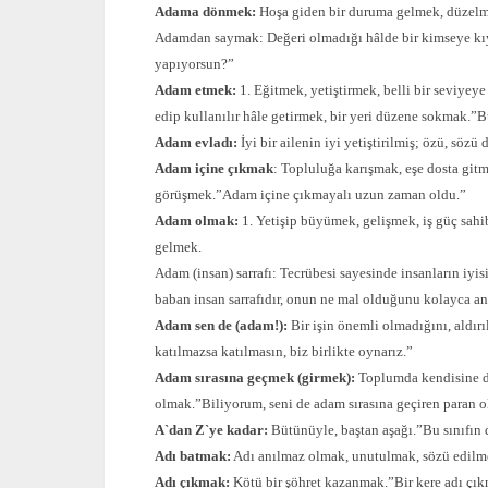
Adama dönmek:
Hoşa giden bir duruma gelmek, düzelm
Adamdan saymak: Değeri olmadığı hâlde bir kimseye kı
yapıyorsun?”
Adam etmek:
1. Eğitmek, yetiştirmek, belli bir seviyeye
edip kullanılır hâle getirmek, bir yeri düzene sokmak.
Adam evladı:
İyi bir ailenin iyi yetiştirilmiş; özü, söz
Adam içine çıkmak
: Topluluğa karışmak, eşe dosta git
görüşmek.”Adam içine çıkmayalı uzun zaman oldu.”
Adam olmak:
1. Yetişip büyümek, gelişmek, iş güç sahi
gelmek.
Adam (insan) sarrafı: Tecrübesi sayesinde insanların iy
baban insan sarrafıdır, onun ne mal olduğunu kolayca an
Adam sen de (adam!):
Bir işin önemli olmadığını, aldır
katılmazsa katılmasın, biz birlikte oynarız.”
Adam sırasına geçmek (girmek):
Toplumda kendisine da
olmak.”Biliyorum, seni de adam sırasına geçiren paran o
A`dan Z`ye kadar:
Bütünüyle, baştan aşağı.”Bu sınıfın 
Adı batmak:
Adı anılmaz olmak, unutulmak, sözü edilme
Adı çıkmak:
Kötü bir şöhret kazanmak.”Bir kere adı çık