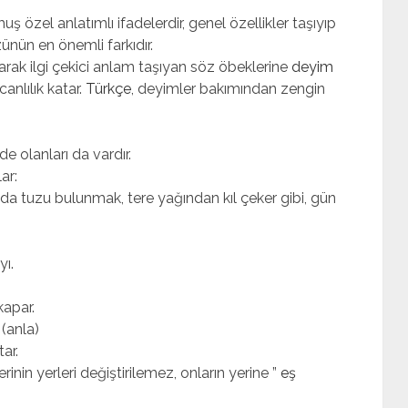
ş özel anlatımlı ifadelerdir, genel özellikler taşıyıp
nün en önemli farkıdır.
larak ilgi çekici anlam taşıyan söz öbeklerine
deyim
canlılık katar.
Türkçe
, deyimler bakımından zengin
e olanları da vardır.
ar:
da tu­zu bulunmak, tere yağından kıl çeker gibi, gün
ı.
kapar.
(anla)
ar.
nin yerleri değiştirilemez, onların yerine ”
eş