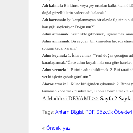
Adı kalmak:
Bir kimse veya şey ortadan kalktıktan, öldü
doğal güzelliklerin sadece adı kalacak.”
Adı karışmak:
İyi karşılanmayan bir olayla ilgisinin bu
karıştığı söyleniyor. Doğru mu?”
Adım atmamak:
Kesinlikle gitmemek, uğramamak, aram
Adını anmamak:
Bir şeyden, bir kimseden hiç söz etm
sonuna kadar kararlı.”
Adını koymak:
1. İsim vermek. “Yeni doğan çocuğun adın
kararlaştırmak.”Önce adını koyalım da ona göre hareket
Adını vermek:
1. Birinin adını bildirmek. 2. Biri taraf
ver ki işlerin çabuk görülsün.”
Aforoz etmek:
1. Kilise birliğinden çıkarmak. 2. Birini 
tamamen koparmak.”Bütün köylü onu aforoz etmekte kar
A Maddesi DEVAMI >>
Sayfa 2
Sayfa
Tags:
Anlam Bilgisi
,
PDF
,
Sözcük Öbekleri
«
Önceki yazı