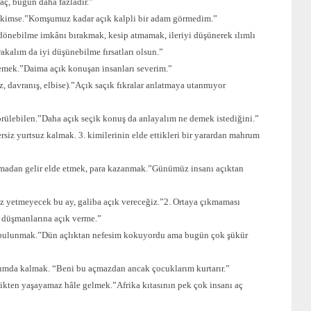
aç, bugün daha fazladır.”
lan kimse.”Komşumuz kadar açık kalpli bir adam görmedim.”
önebilme imkânı bırakmak, kesip atmamak, ileriyi düşünerek ılımlı
kalım da iyi düşünebilme fırsatları olsun.”
mek.”Daima açık konuşan insanları severim.”
, davranış, elbise).”Açık saçık fıkralar anlatmaya utanmıyor
görülebilen.”Daha açık seçik konuş da anlayalım ne demek istediğini.”
rsiz yurtsuz kalmak. 3. kimilerinin elde ettikleri bir yarardan mahrum
madan gelir elde etmek, para kazanmak.”Günümüz insanı açıktan
z yetmeyecek bu ay, galiba açık vereceğiz.”2. Ortaya çıkmaması
e düşmanlarına açık verme.”
 bulunmak.”Dün açlıktan nefesim kokuyordu ama bugün çok şükür
rumda kalmak. “Beni bu açmazdan ancak çocuklarım kurtarır.”
ikten yaşayamaz hâle gelmek.”Afrika kıtasının pek çok insanı aç