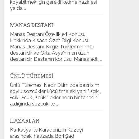
koyabilmek için gerekli kelime hazinesi
ya da …
MANAS DESTANI
Manas Destanı Özellikleri Konusu
Hakkında Kısaca Özet Bilgi Konusu
Manas Destanı, Kırgız Türkleri’nin milli
destanıdır ve Orta Asya’nın en uzun
destanıdır. Destanın konusu, Manas adlı …
ÜNLÜ TÜREMESI
Ünlü Türemesi Nedir Dilimizde bazı isim
soylu sözcükler küçültme eki yani ” +cık ,
+cik , +cuk , +cük ” eklerinden bir tanesini
aldığında sözcük ile …
HAZARLAR
Kafkasya ile Karadeniz’in Kuzeyi
arasındaki havzada Böri Şad