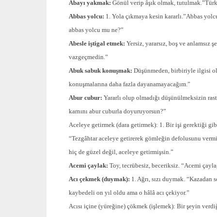
Abayı yakmak:
Gönül verip âşık olmak, tutulmak.”Türkm
Abbas yolcu:
1. Yola çıkmaya kesin kararlı.”Abbas yolc
abbas yolcu mu ne?”
Abesle iştigal etmek:
Yersiz, yararsız, boş ve anlamsız ş
vazgeçmedin.”
Abuk sabuk konuşmak:
Düşünmeden, birbiriyle ilgisi o
konuşmalarına daha fazla dayanamayacağım.”
Abur cubur:
Yararlı olup olmadığı düşünülmeksizin rast
karnını abur cuburla doyuruyorsun?”
Aceleye getirmek (dara getirmek): 1. Bir işi gerektiği g
“Tezgâhtar aceleye getirerek gömleğin defolusunu vermi
hiç de güzel değil, aceleye getirmişsin.”
Acemi çaylak:
Toy, tecrübesiz, beceriksiz. “Acemi çayla
Acı çekmek (duymak):
1. Ağrı, sızı duymak. “Kazadan s
kaybedeli on yıl oldu ama o hâlâ acı çekiyor.”
Acısı içine (yüreğine) çökmek (işlemek): Bir şeyin verdi