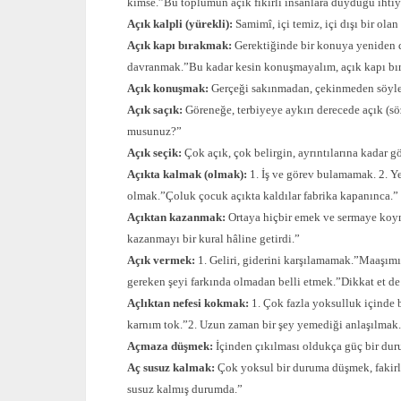
kimse.”Bu toplumun açık fikirli insanlara duyduğu ihtiy
Açık kalpli (yürekli):
Samimî, içi temiz, içi dışı bir o
Açık kapı bırakmak:
Gerektiğinde bir konuya yeniden d
davranmak.”Bu kadar kesin konuşmayalım, açık kapı bıra
Açık konuşmak:
Gerçeği sakınmadan, çekinmeden söyle
Açık saçık:
Göreneğe, terbiyeye aykırı derecede açık (söz
musunuz?”
Açık seçik:
Çok açık, çok belirgin, ayrıntılarına kadar 
Açıkta kalmak (olmak):
1. İş ve görev bulamamak. 2. Ye
olmak.”Çoluk çocuk açıkta kaldılar fabrika kapanınca.”
Açıktan kazanmak:
Ortaya hiçbir emek ve sermaye koy
kazanmayı bir kural hâline getirdi.”
Açık vermek:
1. Geliri, giderini karşılamamak.”Maaşımı
gereken şeyi farkında olmadan belli etmek.”Dikkat et d
Açlıktan nefesi kokmak:
1. Çok fazla yoksulluk içinde
karnım tok.”2. Uzun zaman bir şey yemediği anlaşılmak.
Açmaza düşmek:
İçinden çıkılması oldukça güç bir du
Aç susuz kalmak:
Çok yoksul bir duruma düşmek, fakirl
susuz kalmış durumda.”