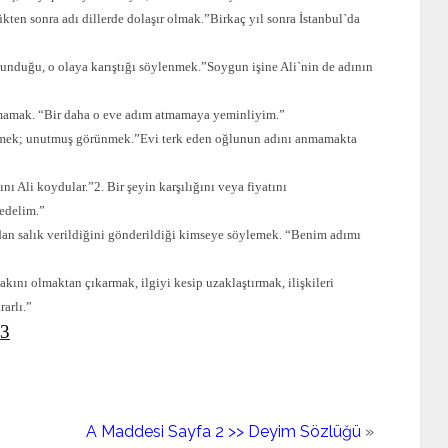
kten sonra adı dillerde dolaşır olmak.”Birkaç yıl sonra İstanbul`da
lunduğu, o olaya karıştığı söylenmek.”Soygun işine Ali`nin de adının
amak. “Bir daha o eve adım atmamaya yeminliyim.”
emek; unutmuş görünmek.”Evi terk eden oğlunun adını anmamakta
ı Ali koydular.”2. Bir şeyin karşılığını veya fiyatını
 edelim.”
ından salık verildiğini gönderildiği kimseye söylemek. “Benim adımı
yakını olmaktan çıkarmak, ilgiyi kesip uzaklaştırmak, ilişkileri
arlı.”
 3
A Maddesi Sayfa 2 >> Deyim Sözlüğü
»