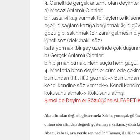
3.
Genellikle
gerçek an­lam
lı olan
deyimler
a)
Mecaz Anlam
lı Olanlar:
bir tasla iki kuş vurmak (bir
eylem
le iki so
eşeğini sağlam kazığa bağlamak (işini güv
gözü gibi sakınmak (Bir zarar gelmesin d
iğneli söz (dokunaklı söz)
kafa yormak (bir şey üzerinde çok düşün
b)
Gerçek Anlam
lı Olanlar:
bin pişman olmak, Hem suçlu hem güçlü, Ço
4.
Mastarla biten
deyimler
cümlede çekimli
burnundan (fitil fitil) gelmek => Burnundan (fit
kendi kendine söz vermek=> Kendi kendim
kokusunu almak=> Kokusunu almış.
Şimdi de
Deyimler Sözlüğü
ne ALFABETİK 
Aba altından değnek göstermek:
Sakin, yumuşak görünm
onlara aba altından değnek göstermeye kalkma, yoksa kaç
Abacı, kebeci, ara yerde sen neci?:
“Tamam, ilgililer bu 