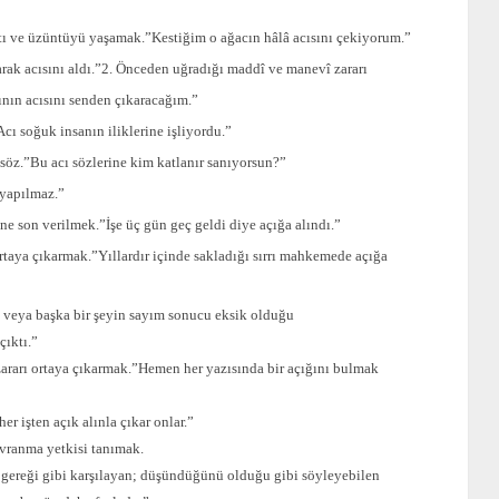
ntı ve üzüntüyü yaşamak.”Kestiğim o ağacın hâlâ acısını çekiyorum.”
rak acısını aldı.”2. Önceden uğradığı maddî ve manevî zararı
nın acısını senden çıkaracağım.”
ı soğuk insanın iliklerine işliyordu.”
söz.”Bu acı sözlerine kim katlanır sanıyorsun?”
 yapılmaz.”
ne son verilmek.”İşe üç gün geç geldi diye açığa alındı.”
ortaya çıkarmak.”Yıllardır içinde sakladığı sırrı mahkemede açığa
 veya başka bir şeyin sayım sonucu eksik olduğu
çıktı.”
 zararı ortaya çıkarmak.”Hemen her yazısında bir açığını bulmak
r işten açık alınla çıkar onlar.”
avranma yetkisi tanımak.
ıp gereği gibi karşılayan; düşündüğünü olduğu gibi söyleyebilen