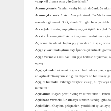
yanıp kül olunca acısı yüreğine işledi.”
Acısını çekmek:
Yapılan yanlış bir işin doğurduğu sıkı
Acısını çıkarmak:
1. Acılığını yok etmek.”Yağda kavura
sonradan gidermek. 3. Öç almak.”Bir gün bana yaptıkları
Acı soğuk:
Keskin, hoşa gitmeyen, çok üşütücü soğuk.”Ac
Acı söz:
İnsanın gönlünü inciten, onuruna dokunan ağır 
Aç acına:
Aç olarak, hiçbir şey yemeden.”Bu iş aç acına
Açığa çıkarılmak (alınmak):
İşinden çıkarılmak, görevi
Açığa vurmak:
Gizli, saklı bir şeyi herkese duyurmak, 
vurdu.”
Açığı çıkmak:
Saklamakla görevli bulunduğu para, eşya
anlaşılmak.”Kasiyerin salı günü akşamı on bin lira açığı 
Açığını bulmak:
Herhangi bir işteki eksiği, hileyi veya
mümkün.”
Açık alınla:
Başarı, şeref, övünç ve dürüstlükle.”Hemen he
Açık bono vermek:
Bir kimseye sınırsız, istediği gibi d
Açık fikirli:
Olayları, gelişmeleri, yenilikleri iyi anlay