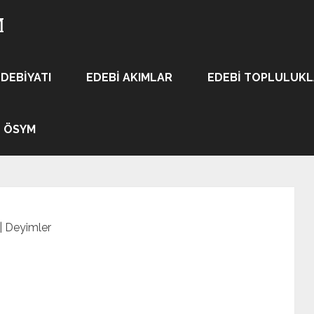
M
EDEBIYATI
EDEBI AKIMLAR
EDEBI TOPLULUK
ÖSYM
|
Deyimler