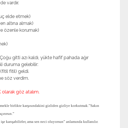
de vardır.
nuç elde etmek)
en altına almak)
iye özenle korumak)
mek)
ğu gitti azı kaldı, yükte hafif pahada ağır
 duruma gelebilir:
il fitil) geldi.
e söz verdim.
olarak göz atalım.
ekle birlikte karşısındakini gizliden gizliye korkutmak.”Sakın
ırırsın.”
işe karışabilirler, ama sen neci oluyorsun” anlamında kullanılır.