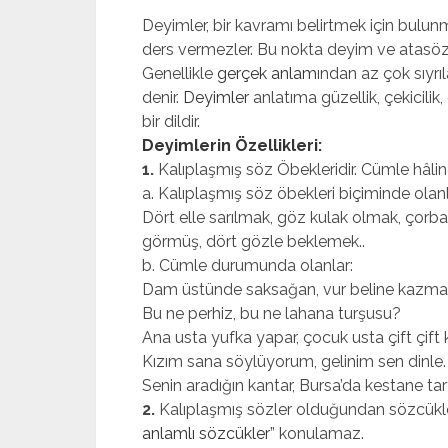
Deyimler, bir kavramı belirtmek için bulunmu
ders vermezler. Bu nokta deyim ve atasözü
Genellikle
gerçek anlam
ından az çok sıyrı
denir.
Deyimler
anlatıma güzellik, çekicilik, 
bir dildir.
Deyimlerin Özellikleri
:
1.
Kalıplaşmış söz Öbekleridir. Cümle hâlind
a. Kalıplaşmış söz öbekleri biçiminde olan­l
Dört elle sarılmak, göz kulak olmak, çorba
gör­müş, dört gözle beklemek..
b. Cümle durumunda olanlar:
Dam üstünde saksağan, vur beline kazmay
Bu ne perhiz, bu ne lahana turşusu?
Ana usta yufka yapar, çocuk usta çift çift 
Kızım sana söylüyorum, gelinim sen dinle. 
Senin aradığın kantar, Bursa’da kestane tart
2.
Kalıplaşmış sözler olduğundan sözcükle­ri
anlamlı sözcükler
” konulamaz.