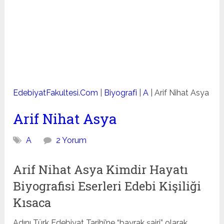
EdebiyatFakultesi.Com
|
Biyografi
|
A
|
Arif Nihat Asya
Arif Nihat Asya
A
2 Yorum
Arif Nihat Asya Kimdir Hayatı
Biyografisi Eserleri Edebi Kişiliği
Kısaca
Adını Türk Edebiyat Tarihi’ne “bayrak şairi” olarak