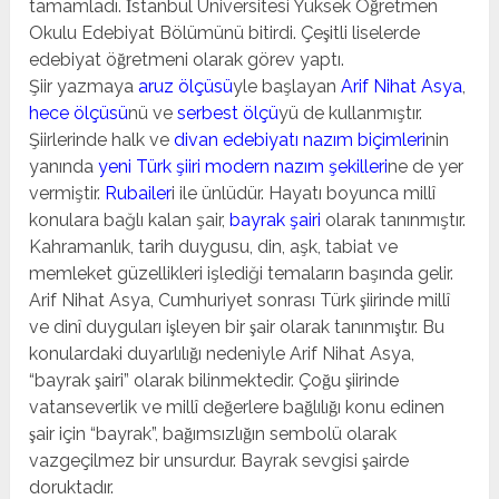
tamamladı. İstanbul Üniversitesi Yüksek Öğretmen
Okulu Edebiyat Bölümünü bitirdi. Çeşitli liselerde
edebiyat öğretmeni olarak görev yaptı.
Şiir yazmaya
aruz ölçüsü
yle başlayan
Arif Nihat Asya
,
hece ölçüsü
nü ve
serbest ölçü
yü de kullanmıştır.
Şiirlerinde halk ve
divan edebiyatı nazım biçimleri
nin
yanında
yeni Türk şiiri modern nazım şekilleri
ne de yer
vermiştir.
Rubailer
i ile ünlüdür. Hayatı boyunca millî
konulara bağlı kalan şair,
bayrak şairi
olarak tanınmıştır.
Kahramanlık, tarih duygusu, din, aşk, tabiat ve
memleket güzellikleri işlediği temaların başında gelir.
Arif Nihat Asya, Cumhuriyet sonrası Türk şiirinde millî
ve dinî duyguları işleyen bir şair olarak tanınmıştır. Bu
konulardaki duyarlılığı nedeniyle Arif Nihat Asya,
“bayrak şairi” olarak bilinmektedir. Çoğu şiirinde
vatanseverlik ve millî değerlere bağlılığı konu edinen
şair için “bayrak”, bağımsızlığın sembolü olarak
vazgeçilmez bir unsurdur. Bayrak sevgisi şairde
doruktadır.