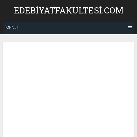
Skip
EDEBIYATFAKULTESI.COM
to
content
MENU