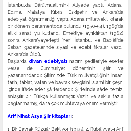
İstanbul’da Dârülmuallimîn-i Aliye’de yaptı. Adana,,
Edirne, Malatya, Kıbrıs, Eskişehir ve Ankara’­da
edebiyat öğretmenliği yaptı. Adana milletvekili olarak
bir dönem parlamentoda bulundu (1950-54). 1969’da
elliki sanat yılı kutlandı. Emekliye ayrıldıktan (1962)
sonra Anka­ra’ya’yerleşti. Yeni İstanbul ve Babıâli’de
Sabah gazetele­rinde siyasî ve edebî fıkralar yazdı.
Ankara’da Öldü.
Başlarda
divan edebiyatı
nazım şekilleriyle eserler
verse de Cumhuriyet döneminin şâir ve
yazarlarındandır. Şiirimiz­de, Türk milliyetçiliğinin insan,
tarih, tabiat, vatan ve bayrak sevgisini islami bir çeşni
içinde ifâde eden şâirlerdendir. Şiirlerinde sâde, temiz,
anlaşılır bir Türkçe kullanmıştır. Vezin ve sekile fazla
bağlanmamış, daha çok muhtevaya önem vermiştir.
Arif Nihat Asya Şiir kitapları
:
1. Bir Bayrak Rüzgâr Bekliyor (1945), 2. Rubâiyyat-ı Arif