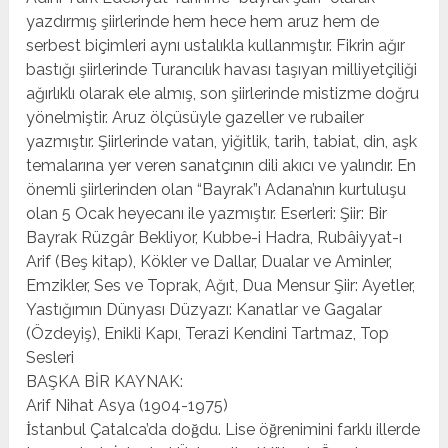
yazdırmış şiirlerinde hem hece hem aruz hem de
serbest biçimleri aynı ustalıkla kullanmıştır. Fikrin ağır
bastığı şiirlerinde Turancılık havası taşıyan milliyetçiliği
ağırlıklı olarak ele almış, son şiirlerinde mistizme doğru
yönelmiştir. Aruz ölçüsüyle gazeller ve rubailer
yazmıştır. Şiirlerinde vatan, yiğitlik, tarih, tabiat, din, aşk
temalarına yer veren sanatçının dili akıcı ve yalındır. En
önemli şiirlerinden olan “Bayrak”ı Adana’nın kurtuluşu
olan 5 Ocak heyecanı ile yazmıştır. Eserleri: Şiir: Bir
Bayrak Rüzgâr Bekliyor, Kubbe-i Hadra, Rubâiyyat-ı
Arif (Beş kitap), Kökler ve Dallar, Dualar ve Aminler,
Emzikler, Ses ve Toprak, Ağıt, Dua Mensur Şiir: Ayetler,
Yastığımın Dünyası Düzyazı: Kanatlar ve Gagalar
(Özdeyiş), Enikli Kapı, Terazi Kendini Tartmaz, Top
Sesleri
BAŞKA BİR KAYNAK:
Arif Nihat Asya (1904-1975)
İstanbul Çatalca’da doğdu. Lise öğrenimini farklı illerde