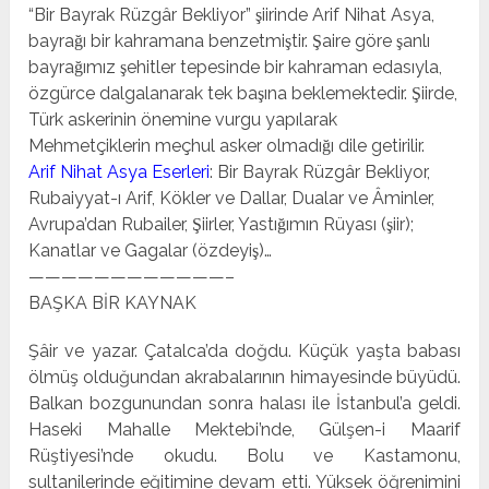
“Bir Bayrak Rüzgâr Bekliyor” şiirinde Arif Nihat Asya,
bayrağı bir kahramana benzetmiştir. Şaire göre şanlı
bayrağımız şehitler tepesinde bir kahraman edasıyla,
özgürce dalgalanarak tek başına beklemektedir. Şiirde,
Türk askerinin önemine vurgu yapılarak
Mehmetçiklerin meçhul asker olmadığı dile getirilir.
Arif Nihat Asya Eserleri
: Bir Bayrak Rüzgâr Bekliyor,
Rubaiyyat-ı Arif, Kökler ve Dallar, Dualar ve Âminler,
Avrupa’dan Rubailer, Şiirler, Yastığımın Rüyası (şiir);
Kanatlar ve Gagalar (özdeyiş)…
————————————–
BAŞKA BİR KAYNAK
Şâir ve yazar. Çatalca’da doğdu. Küçük yaşta babası
öl­müş olduğundan akrabalarının himayesinde büyüdü.
Bal­kan bozgunundan sonra halası ile İstanbul’a geldi.
Haseki Mahalle Mektebi’nde, Gülşen-i Maarif
Rüştiyesi’nde okudu. Bolu ve Kastamonu,
sultanilerinde eğitimine devam etti. Yüksek öğrenimini