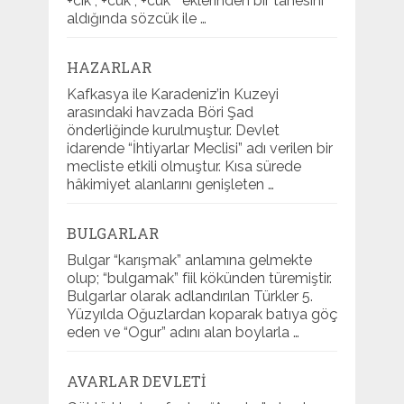
+cik , +cuk , +cük ” eklerinden bir tanesini
aldığında sözcük ile …
HAZARLAR
Kafkasya ile Karadeniz’in Kuzeyi
arasındaki havzada Böri Şad
önderliğinde kurulmuştur. Devlet
idarende “İhtiyarlar Meclisi” adı verilen bir
mecliste etkili olmuştur. Kısa sürede
hâkimiyet alanlarını genişleten …
BULGARLAR
Bulgar “karışmak” anlamına gelmekte
olup; “bulgamak” fiil kökünden türemiştir.
Bulgarlar olarak adlandırılan Türkler 5.
Yüzyılda Oğuzlardan koparak batıya göç
eden ve “Ogur” adını alan boylarla …
AVARLAR DEVLETI