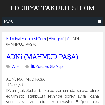
Skip
EDEBIYATFAKULTESI.COM
to
content
MENU
EdebiyatFakultesi.Com
|
Biyografi
|
A
|
ADNi
(MAHMUD PAŞA)
ADNi (MAHMUD PAŞA)
A
,
M
İlk Yorumu Siz Yapın
ADNÎ, MAHMUD PAŞA
(?- 1474)
Dîvan şâiri. Sultan il. Murad zamanında saraya alınıp
eği­tilmiştir. İstanbul’un fethinde görev almış, daha
sonra vezir ve sadrazam olmuştur. Boğdurularak