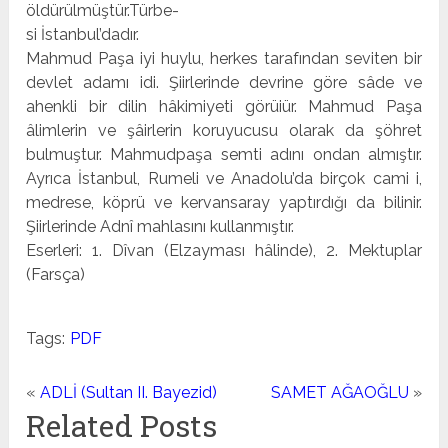
öldürülmüştür.Türbe-
si İstanbul’dadır.
Mahmud Paşa iyi huylu, herkes tarafından seviten bir
devlet adamı idi. Şiirlerinde devrine göre sâde ve
ahenkli bir dilin hâkimiyeti görüiür. Mahmud Paşa
âlimlerin ve şâirlerin koruyucusu olarak da şöhret
bulmuştur. Mahmudpaşa semti adını ondan almıştır.
Ayrıca İstanbul, Rumeli ve Anadolu’da birçok cami i,
medrese, köprü ve kervansaray yaptırdığı da bi­linir.
Şiirlerinde Adnî mahlasını kullanmıştır.
Eserleri: 1. Dîvan (Elzayması hâlinde), 2. Mektuplar
(Fars­ça)
Tags:
PDF
«
ADLİ (Sultan II. Bayezid)
SAMET AĞAOĞLU
»
Related Posts