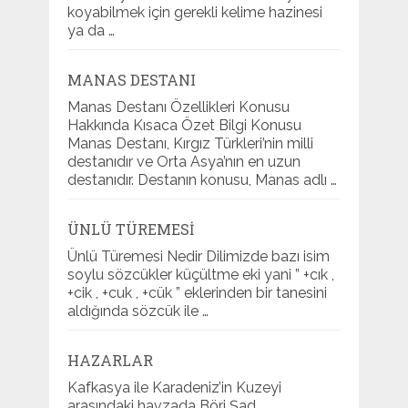
koyabilmek için gerekli kelime hazinesi
ya da …
MANAS DESTANI
Manas Destanı Özellikleri Konusu
Hakkında Kısaca Özet Bilgi Konusu
Manas Destanı, Kırgız Türkleri’nin milli
destanıdır ve Orta Asya’nın en uzun
destanıdır. Destanın konusu, Manas adlı …
ÜNLÜ TÜREMESI
Ünlü Türemesi Nedir Dilimizde bazı isim
soylu sözcükler küçültme eki yani ” +cık ,
+cik , +cuk , +cük ” eklerinden bir tanesini
aldığında sözcük ile …
HAZARLAR
Kafkasya ile Karadeniz’in Kuzeyi
arasındaki havzada Böri Şad