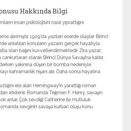
onusu Hakkında Bilgi
arın insan psikolojisini nasıl yıprattığını
eme alınmıştır. 1929’da yazılan eserde olaylar Birinci
erde anlatılan konuların yazarın gerçek hayatıyla
tla olan bağını kuvvetlendirmektedir. Zira yazar;
 cankurtaran olarak Birinci Dünya Savaşı’na katılır.
ederken yakınına düşen bir bomba nedeniyle
olayı kahramanlık nişanı alır. Daha sonra hayatına
zlığını ele alan Hemingway’in yarattığı roman
dan etkilenir. Romanda Teğmen F. Henry, savaşın
çok anlar. Çok sevdiği Catherine ile mutluluk
r. Romanda sevginin savaşa kurban oluşu konu