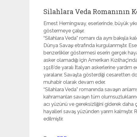
Silahlara Veda Romanının K
Ernest Hemingway, eserlerinde, büyük yıkıml
göstermeye çalışır.
“Silahlara Veda” romanı da aynı bakışla kal
Dünya Savaşı etrafında kurgulanmıştır. Es
benzerlikler göstermesi eserin gerçek haya
asker olamadığı için Amerikan Kızılhaç’ında
1918’de yaralı İtalyan askerlerine yardım 
yaralanır. Savaşta gösterdiği cesaretten d
muhabir olarak devam eder.
“Silahlara Veda” romanında savaşın anlamsı
kahramanları savaşın tüm olumsuzlukların
acı yüzünü ve gereksizliğini giderek daha 
hayalleri savaş yüzünden yarım kalmıştı
edilmiştir.