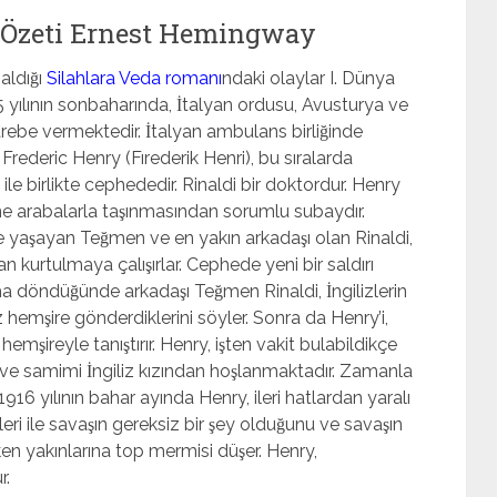
 Özeti Ernest Hemingway
ldığı
Silahlara Veda romanı
ndaki olaylar I. Dünya
5 yılının sonbaharında, İtalyan ordusu, Avusturya ve
arebe vermektedir. İtalyan ambulans birliğinde
 Frederic Henry (Fırederik Henri), bu sıralarda
ile birlikte cephededir. Rinaldi bir doktordur. Henry
sine arabalarla taşınmasından sorumlu subaydır.
yle yaşayan Teğmen ve en yakın arkadaşı olan Rinaldi,
n kurtulmaya çalışırlar. Cephede yeni bir saldırı
 döndüğünde arkadaşı Teğmen Rinaldi, İngilizlerin
z hemşire gönderdiklerini söyler. Sonra da Henry’i,
şireyle tanıştırır. Henry, işten vakit bulabildikçe
 ve samimi İngiliz kızından hoşlanmaktadır. Zamanla
 1916 yılının bahar ayında Henry, ileri hatlardan yaralı
eri ile savaşın gereksiz bir şey olduğunu ve savaşın
ken yakınlarına top mermisi düşer. Henry,
r.