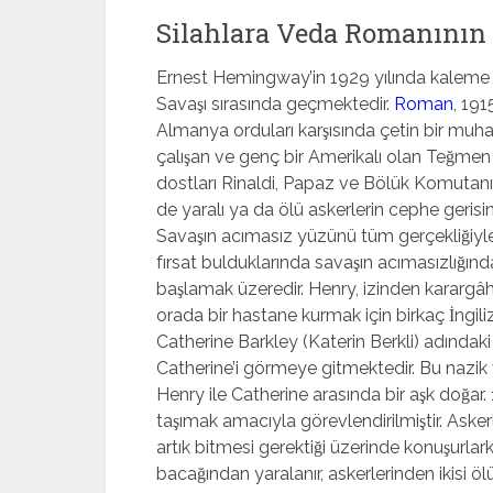
Silahlara Veda Romanının
Ernest Hemingway’in 1929 yılında kaleme a
Savaşı sırasında geçmektedir.
Roman
, 191
Almanya orduları karşısında çetin bir muh
çalışan ve genç bir Amerikalı olan Teğmen
dostları Rinaldi, Papaz ve Bölük Komutanı 
de yaralı ya da ölü askerlerin cephe geri
Savaşın acımasız yüzünü tüm gerçekliği
fırsat bulduklarında savaşın acımasızlığında
başlamak üzeredir. Henry, izinden karargâha
orada bir hastane kurmak için birkaç İngili
Catherine Barkley (Katerin Berkli) adındaki hem
Catherine’i görmeye gitmektedir. Bu nazik
Henry ile Catherine arasında bir aşk doğar.
taşımak amacıyla görevlendirilmiştir. Askerl
artık bitmesi gerektiği üzerinde konuşurlar
bacağından yaralanır, askerlerinden ikisi ölü