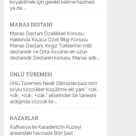
koyabilmek için gerekli kelime hazinesi
ya da …
MANAS DESTANI
Manas Destanı Özellikleri Konusu
Hakkında Kısaca Özet Bilgi Konusu
Manas Destanı, Kırgız Türkleri’nin milli
destanıdır ve Orta Asya’nın en uzun
destanıdır. Destanın konusu, Manas adlı …
ÜNLÜ TÜREMESI
Ünlü Türemesi Nedir Dilimizde bazı isim
soylu sözcükler küçültme eki yani ” +cık ,
+cik , +cuk , +cük ” eklerinden bir tanesini
aldığında sözcük ile …
HAZARLAR
Kafkasya ile Karadeniz’in Kuzeyi
arasındaki havzada Böri Şad