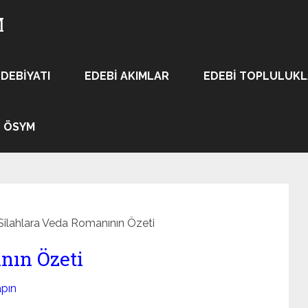
M
EDEBIYATI
EDEBI AKIMLAR
EDEBI TOPLULUK
ÖSYM
Silahlara Veda Romanının Özeti
nın Özeti
apın