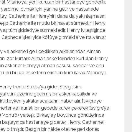
̂l Milano’ya, yeni kurulan bir hastaneye gönderilir.
e yardımcı olmak için yanına gelir ve hastanede
olay, Catherine ile Henry’nin daha da yakınlaşmasını
ileşip Catherine ile mutlu bir hayat sürmektir. Henry
ş tüm şiddetiyle sürmektedir. Henry iyileştiğinde
Cephede işler iyice kötüye gitmekte ve İtalyanlar
nry ve askerleri geri çekilirken arkalarından Alman
ını zor kurtarır. Alman askerlerinden kurtulan Henry,
alyan askerler Henry’yi Alman casusu sanırlar ve onu
yolunu bulup askerlerin elinden kurtularak Milano’ya
Henry trenle Stresa’ya gider. Sevgilisine
yafetini üzerine geçirmiş bir asker kaçağıdır ve
likteyken yakalanacaklarını haber alır. İsviçre’ye
nerler ve fırtınalı bir gecede kürek çekerek İsviçre’ye
(Montrö) yerleşir. Birkaç ay boyunca gönüllerince
arı başlayınca hastaneye giderler. Henry, Catherine’i
ey bitmiştir. Bezgin bir hâlde oteline geri döner.