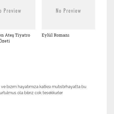
n Ateş Tiyatro
Eylül Romanı
Özeti
 ve bızım hayatımıza katkısı mutıstırhayatta bu
rtulmus ola bılırız cok tesekkurler