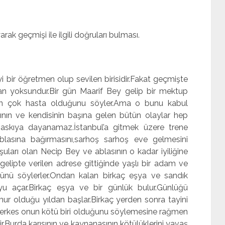
ak geçmişi ile ilgili doğruları bulması.
yi bir öğretmen olup sevilen birisidir.Fakat geçmişte
n yoksundur.Bir gün Maarif Bey gelip bir mektup
sının çok hasta olduğunu söyler.Ama o bunu kabul
nın ve kendisinin başına gelen bütün olaylar hep
baskıya dayanamaz.İstanbul’a gitmek üzere trene
blasına bağırmasını,sarhoş sarhoş eve gelmesini
uları olan Necip Bey ve ablasının o kadar iyiliğine
 gelipte verilen adrese gittiğinde yaşlı bir adam ve
ğünü söylerler.Ondan kalan birkaç eşya ve sandık
yu açar.Birkaç eşya ve bir günlük bulur.Günlüğü
r olduğu yıldan başlar.Birkaç yerden sonra tayini
r.Herkes onun kötü biri olduğunu söylemesine rağmen
ir.Burda karısının ve kaynanasının kötülüklerini yavaş