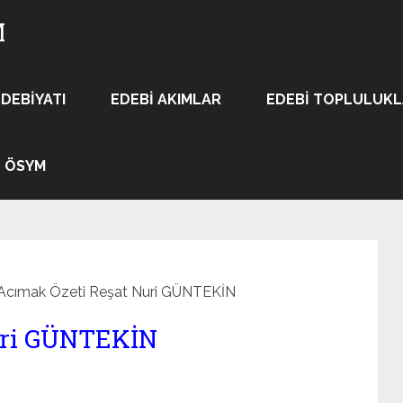
M
EDEBIYATI
EDEBI AKIMLAR
EDEBI TOPLULUK
ÖSYM
Acımak Özeti Reşat Nuri GÜNTEKİN
uri GÜNTEKİN