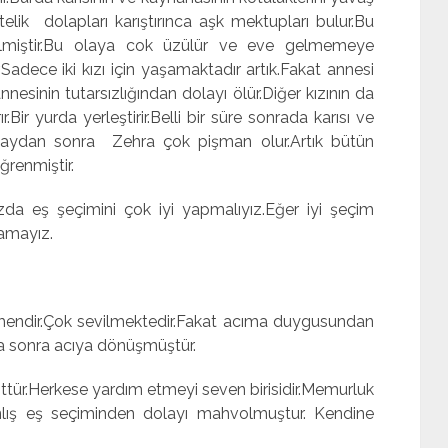
elik dolapları karıştırınca aşk mektupları bulur.Bu
miştir.Bu olaya cok üzülür ve eve gelmemeye
.Sadece iki kızı için yaşamaktadır artık.Fakat annesi
nnesinin tutarsızlığından dolayı ölür.Diğer kızının da
ir yurda yerleştirir.Belli bir süre sonrada karısı ve
olaydan sonra Zehra çok pişman olur.Artık bütün
ğrenmiştir.
şeçimini çok iyi yapmalıyız.Eğer iyi şeçim
lamayız.
ok sevilmektedir.Fakat acıma duygusundan
ha sonra acıya dönüşmüştür.
ttür.Herkese yardım etmeyi seven birisidir.Memurluk
anlış eş seçiminden dolayı mahvolmuştur. Kendine