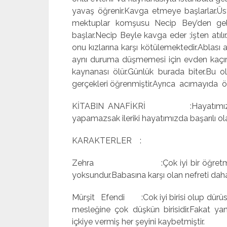
yavaş öğrenir.Kavga etmeye başlarlar.Üst
mektuplar komşusu Necip Bey’den gel
başlar.Necip Beyle kavga eder ;işten atılır
onu kızlarına karşı kötülemektedir.Ablası a
aynı duruma düşmemesi için evden kaçırır.B
kaynanası ölür.Günlük burada biter.Bu 
gerçekleri öğrenmiştir.Ayrıca acımayıda ö
KİTABIN ANAFİKRİ :Hayatımızda eş 
yapamazsak ileriki hayatımızda başarılı o
KARAKTERLER :
Zehra :Çok iyi bir öğretmendir.Ç
yoksundur.Babasına karşı olan nefreti da
Mürşit Efendi :Cok iyi birisi olup dürüs
mesleğine çok düşkün birisidir.Fakat y
içkiye vermiş her şeyini kaybetmiştir.