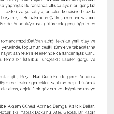
yla yapmıştır. Bu romanda ülkücü aydın bir genç kız
lı, fazileti ve şefkatiyle, önceleri kendisine birazda
başarmıştır. Bu bakımdan Çalıkuşu romanı, yazarını
. Feride Anadolu’ya ışık götürecek genç öğretmen
ncımızdır.Batı’dan aldığı teknikle yerli olay ve
li yerlerinde, toplumun çeşitli zümre ve tabakalarına
ayat sahnelerini eserlerinde canlandırmıştır. Canlı,
ıcı, temiz bir İstanbul Türkçesidir. Eserleri görgü ve
ar gibi,
Reşat Nuri Güntekin
de gerek Anadolu
iğer mesleklere gerçekleri saptıran peşin hükümlü
k ele almış, objektif bir gözlem ve değerlendirmeye
lbe
, Akşam Güneşi, Acımak, Damga, Kızılcık Dalları,
 Notları 1-2, Yaprak Dökümü, Ateş Gecesi, Bir Kadın