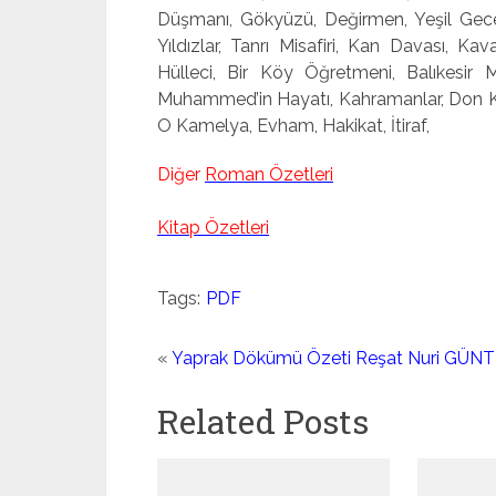
Düşmanı, Gökyüzü, Değirmen, Yeşil Gece, 
Yıldızlar, Tanrı Misafiri, Kan Davası, Ka
Hülleci, Bir Köy Öğretmeni, Balıkesir M
Muhammed’in Hayatı, Kahramanlar, Don Kiş
O Kamelya, Evham, Hakikat, İtiraf,
Diğer
Roman Özetleri
Kitap Özetleri
Tags:
PDF
«
Yaprak Dökümü Özeti Reşat Nuri GÜN
Related Posts