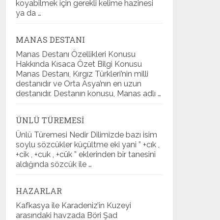
koyabilmek için gerekli kelime hazinesi
ya da …
MANAS DESTANI
Manas Destanı Özellikleri Konusu
Hakkında Kısaca Özet Bilgi Konusu
Manas Destanı, Kırgız Türkleri’nin milli
destanıdır ve Orta Asya’nın en uzun
destanıdır. Destanın konusu, Manas adlı …
ÜNLÜ TÜREMESI
Ünlü Türemesi Nedir Dilimizde bazı isim
soylu sözcükler küçültme eki yani ” +cık ,
+cik , +cuk , +cük ” eklerinden bir tanesini
aldığında sözcük ile …
HAZARLAR
Kafkasya ile Karadeniz’in Kuzeyi
arasındaki havzada Böri Şad