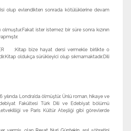
vlendikten sonrada kötülüklerine devam
ştur.Fakat ister istemez bir süre sonra kızının
apmıştır.
Kitap bize hayat dersi vermekle birlikte o
Kitap oldukça sürükleyici olup sıkmamaktadır.Dili
6 yılında Londra’da ölmüştür. Ünlü roman, hikaye ve
i Edebiyat Fakültesi Türk Dili ve Edebiyat bölümü
etvekilliği ve Paris Kültür Ateşliği gibi görevlerde
r vermiş, olan
Reşat Nuri Güntekin
, asıl şöhretini