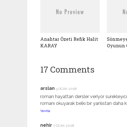
Anahtar Özeti Refik Halit
Sönmeye
KARAY
Oyunun 
17 Comments
arslan
3 OCAK 2008
roman hayattan dersler veriyor surekleyıcı
romanı okuyarak belkı bır yanlıstan daha ku
Yanıtla
nehir
7 OCAK 2008