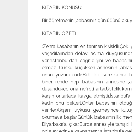
KİTABIN KONUSU:
Bir öğretmenin ,babasının günlüğünü okuyar
KİTABIN ÖZETİ
:Zehra kasabanın en tanınan kişisidir.Çok i
yaşadılarından dolayı acıma duygusunda
verir.İstanbul’dan cağrıldığını ve baba
etmez .Çünkü küçükken annesinin ,ablası
onun yüzündendir.Belli bir süre sonra 
biner.Trende hep babasının annesine ,a
düşündükçe ona nefreti artar.Üstelik komş
karşın onlarlada kavga etmiştir.İstanbul’a
kadın onu beklerl.Onlar babasının öldü
verirler.Akşam uykusu gelmeyince kutu
okumaya başlar.Günlük babasının ilk memu
Diyarbakır’a çıkar.Burda annesiyle tanışı
onla evlenir va kaynanasıyla İstanbul’a gel