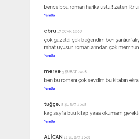
bence bbu roman harika üstü!! zaten R.nur
Yanıtla
ebru
17 OCAK 2008
çok güzeldi çok beğendim ben şanlıurfalıy
rahat uyusun romanlarından çok memnunu
Yanıtla
merve
3 ŞUBAT 2008
ben bu romanı çok sevdim bu kitabın ekranl
Yanıtla
tuğçe.
8 ŞUBAT 2008
kaç sayfa buu kitap yaaa okumam gerekte.En
Yanıtla
ALİCAN
12 ŞUBAT 2008