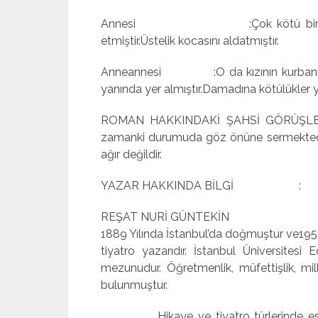
Annesi :Çok kötü birisi olup e
etmiştir.Üstelik kocasını aldatmıştır.
Anneannesi :O da kızının kurbanı olmu
yanında yer almıştır.Damadına kötülükler y
ROMAN HAKKINDAKİ ŞAHSİ GÖRÜŞLER :
zamanki durumuda göz önüne sermektedir.
ağır değildir.
YAZAR HAKKINDA BİLGİ :
REŞAT NURİ GÜNTEKİN
1889 Yılında İstanbul’da doğmuştur ve195
tiyatro yazarıdır. İstanbul Üniversites
mezunudur. Öğretmenlik, müfettişlik, mill
bulunmuştur.
Hikaye ve tiyatro türlerinde ese