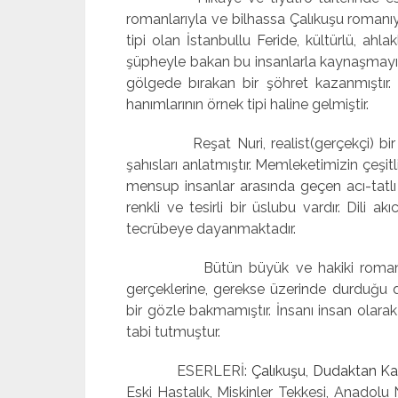
romanlarıyla ve bilhassa Çalıkuşu romanı
tipi olan İstanbullu Feride, kültürlü, ahlak
şüpheyle bakan bu insanlarla kaynaşmayı 
gölgede bırakan bir şöhret kazanmıştır
hanımlarının örnek tipi haline gelmiştir.
Reşat Nuri, realist(gerçekçi) bir roma
şahısları anlatmıştır. Memleketimizin çeşit
mensup insanlar arasında geçen acı-tatlı h
renkli ve tesirli bir üslubu vardır. Dili ak
tecrübeye dayanmaktadır.
Bütün büyük ve hakiki romancıl
gerçeklerine, gerekse üzerinde durduğu d
bir gözle bakmamıştır. İnsanı insan olara
tabi tutmuştur.
ESERLERİ:
Çalıkuşu
,
Dudaktan Ka
Eski Hastalık, Miskinler Tekkesi, Anadolu