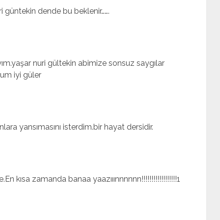
i güntekin dende bu beklenir…….
ım.yaşar nuri gültekin abimize sonsuz saygılar
m iyi güler
ara yansımasını isterdim.bir hayat dersidir.
 kısa zamanda banaa yaazııınnnnnn!!!!!!!!!!!!!!!!!!1