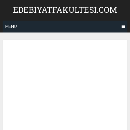
Skip
EDEBIYATFAKULTESI.COM
to
content
MENU