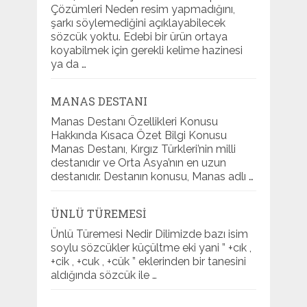
Çözümleri Neden resim yapmadığını,
şarkı söylemediğini açıklayabilecek
sözcük yoktu. Edebi bir ürün ortaya
koyabilmek için gerekli kelime hazinesi
ya da …
MANAS DESTANI
Manas Destanı Özellikleri Konusu
Hakkında Kısaca Özet Bilgi Konusu
Manas Destanı, Kırgız Türkleri’nin milli
destanıdır ve Orta Asya’nın en uzun
destanıdır. Destanın konusu, Manas adlı …
ÜNLÜ TÜREMESI
Ünlü Türemesi Nedir Dilimizde bazı isim
soylu sözcükler küçültme eki yani ” +cık ,
+cik , +cuk , +cük ” eklerinden bir tanesini
aldığında sözcük ile …