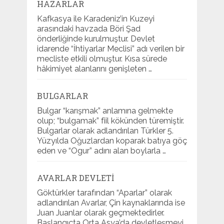
HAZARLAR
Kafkasya ile Karadeniz’in Kuzeyi
arasındaki havzada Böri Şad
önderliğinde kurulmuştur. Devlet
idarende “İhtiyarlar Meclisi” adı verilen bir
mecliste etkili olmuştur. Kısa sürede
hâkimiyet alanlarını genişleten …
BULGARLAR
Bulgar “karışmak” anlamına gelmekte
olup; “bulgamak” fiil kökünden türemiştir.
Bulgarlar olarak adlandırılan Türkler 5.
Yüzyılda Oğuzlardan koparak batıya göç
eden ve “Ogur” adını alan boylarla …
AVARLAR DEVLETI
Göktürkler tarafından “Aparlar” olarak
adlandırılan Avarlar, Çin kaynaklarında ise
Juan Juanlar olarak geçmektedirler.
Başlangıçta Orta Asya’da devletleşmeyi