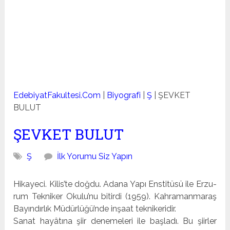
EdebiyatFakultesi.Com
|
Biyografi
|
Ş
|
ŞEVKET
BULUT
ŞEVKET BULUT
Ş
İlk Yorumu Siz Yapın
Hikayeci. Kilis’te doğdu. Adana Yapı Enstitüsü ile Erzu­
rum Tekniker Okulu’nu bitirdi (1959). Kahramanmaraş
Ba­yındırlık Müdürlüğü’nde inşaat teknikeridir.
Sanat hayâtına şiir denemeleri ile başladı. Bu şiirler