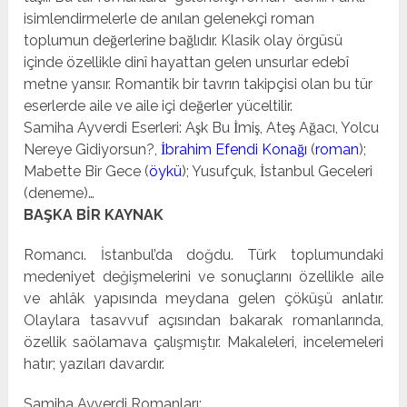
isimlendirmelerle de anılan gelenekçi roman
toplumun değerlerine bağlıdır. Klasik olay örgüsü
içinde özellikle dinî hayattan gelen unsurlar edebî
metne yansır. Romantik bir tavrın takipçisi olan bu tür
eserlerde aile ve aile içi değerler yüceltilir.
Samiha Ayverdi Eserleri: Aşk Bu İmiş, Ateş Ağacı, Yolcu
Nereye Gidiyorsun?,
İbrahim Efendi Konağı
(
roman
);
Mabette Bir Gece (
öykü
); Yusufçuk, İstanbul Geceleri
(deneme)…
BAŞKA BİR KAYNAK
Romancı. İstanbul’da doğdu. Türk toplumundaki
medeniyet değişmelerini ve sonuçla­rını özellikle aile
ve ahlâk yapısında meydana gelen çöküşü anlatır.
Olaylara tasavvuf açısından bakarak romanlarında,
özellik saölamava çalışmıştır. Makaleleri, incelemeleri
hatır; yazıları davardır.
Samiha Ayverdi Romanları: