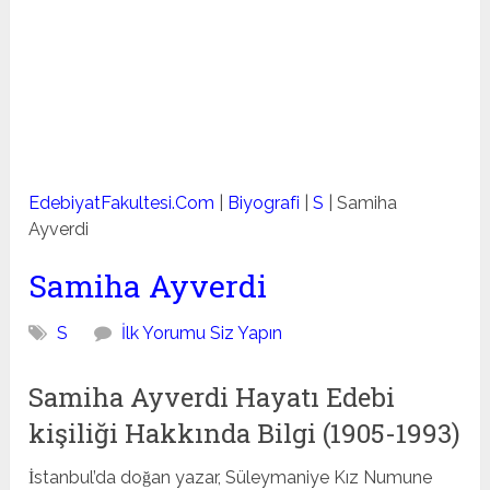
EdebiyatFakultesi.Com
|
Biyografi
|
S
|
Samiha
Ayverdi
Samiha Ayverdi
S
İlk Yorumu Siz Yapın
Samiha Ayverdi Hayatı Edebi
kişiliği Hakkında Bilgi (1905-1993)
İstanbul’da doğan yazar, Süleymaniye Kız Numune