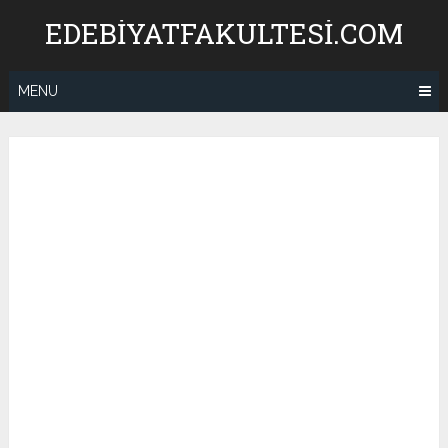
Skip
EDEBIYATFAKULTESI.COM
to
content
MENU