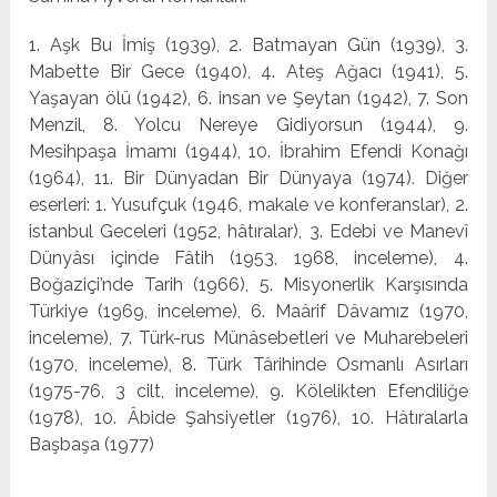
1. Aşk Bu İmiş (1939), 2. Batmayan Gün (1939), 3.
Mabette Bir Gece (1940), 4. Ateş Ağacı (1941), 5.
Yaşayan ölü (1942), 6. insan ve Şeytan (1942), 7. Son
Menzil, 8. Yolcu Nereye Gidiyorsun (1944), 9.
Mesihpaşa İmamı (1944), 10. İbrahim Efendi Konağı
(1964), 11. Bir Dünyadan Bir Dünyaya (1974). Diğer
eserleri: 1. Yusufçuk (1946, maka­le ve konferanslar), 2.
istanbul Geceleri (1952, hâtıralar), 3. Edebi ve Manevî
Dünyâsı içinde Fâtih (1953, 1968, incele­me), 4.
Boğaziçi’nde Tarih (1966), 5. Misyonerlik Karşısında
Türkiye (1969, inceleme), 6. Maârif Dâvamız (1970,
incele­me), 7. Türk-rus Münâsebetleri ve Muharebeleri
(1970, ince­leme), 8. Türk Târihinde Osmanlı Asırları
(1975-76, 3 cilt, in­celeme), 9. Kölelikten Efendiliğe
(1978), 10. Âbide Şahsiyet­ler (1976), 10. Hâtıralarla
Başbaşa (1977)