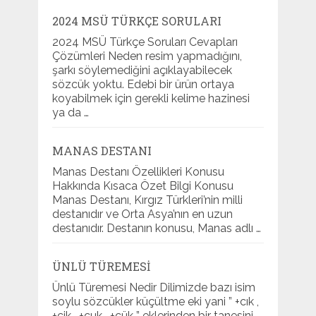
2024 MSÜ TÜRKÇE SORULARI
2024 MSÜ Türkçe Soruları Cevapları
Çözümleri Neden resim yapmadığını,
şarkı söylemediğini açıklayabilecek
sözcük yoktu. Edebi bir ürün ortaya
koyabilmek için gerekli kelime hazinesi
ya da …
MANAS DESTANI
Manas Destanı Özellikleri Konusu
Hakkında Kısaca Özet Bilgi Konusu
Manas Destanı, Kırgız Türkleri’nin milli
destanıdır ve Orta Asya’nın en uzun
destanıdır. Destanın konusu, Manas adlı …
ÜNLÜ TÜREMESI
Ünlü Türemesi Nedir Dilimizde bazı isim
soylu sözcükler küçültme eki yani ” +cık ,
+cik , +cuk , +cük ” eklerinden bir tanesini