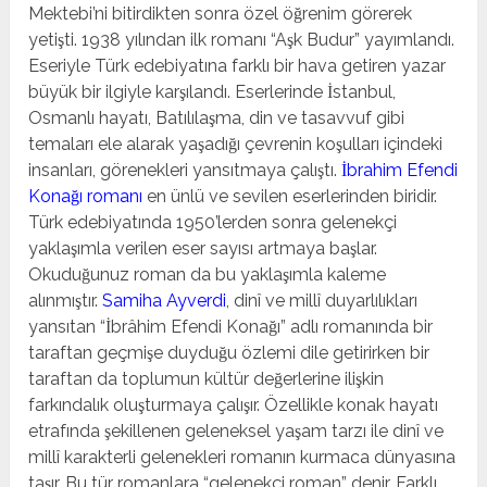
Mektebi’ni bitirdikten sonra özel öğrenim görerek
yetişti. 1938 yılından ilk romanı “Aşk Budur” yayımlandı.
Eseriyle Türk edebiyatına farklı bir hava getiren yazar
büyük bir ilgiyle karşılandı. Eserlerinde İstanbul,
Osmanlı hayatı, Batılılaşma, din ve tasavvuf gibi
temaları ele alarak yaşadığı çevrenin koşulları içindeki
insanları, görenekleri yansıtmaya çalıştı.
İbrahim Efendi
Konağı romanı
en ünlü ve sevilen eserlerinden biridir.
Türk edebiyatında 1950’lerden sonra gelenekçi
yaklaşımla verilen eser sayısı artmaya başlar.
Okuduğunuz roman da bu yaklaşımla kaleme
alınmıştır.
Samiha Ayverdi
, dinî ve millî duyarlılıkları
yansıtan “İbrâhim Efendi Konağı” adlı romanında bir
taraftan geçmişe duyduğu özlemi dile getirirken bir
taraftan da toplumun kültür değerlerine ilişkin
farkındalık oluşturmaya çalışır. Özellikle konak hayatı
etrafında şekillenen geleneksel yaşam tarzı ile dinî ve
millî karakterli gelenekleri romanın kurmaca dünyasına
taşır. Bu tür romanlara “gelenekçi roman” denir. Farklı