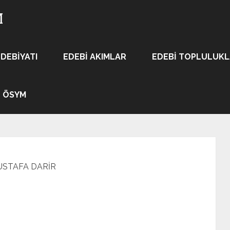
M
EDEBIYATI
EDEBI AKIMLAR
EDEBI TOPLULUK
ÖSYM
STAFA DARİR