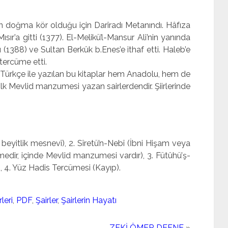
an doğma kör olduğu için Darîradı Metanındı. Hâfıza
sır’a gitti (1377). El-Melikü’l-Mansur Ali’nin yanında
ı (1388) ve Sultan Berkûk b.Enes’e ithaf etti. Haleb’e
tercüme etti.
de Türkçe ile ya­zılan bu kitaplar hem Anadolu, hem de
e ilk Mevlid manzumesi yazan sair­lerdendir. Şiirlerinde
 beyitlik mesnevî), 2. Sîretü’n-Nebî (İbni Hişam veya
medir, içinde Mevlid manzumesi vardır), 3. Fütûhü’ş-
), 4. Yüz Hadis Tercümesi (Kayıp).
leri
,
PDF
,
Şairler
,
Şairlerin Hayatı
ZEKİ ÖMER DEFNE
»