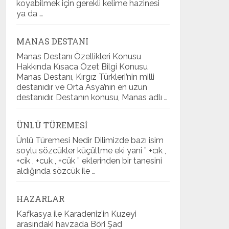
koyabilmek için gerekli kelime hazinesi
ya da …
MANAS DESTANI
Manas Destanı Özellikleri Konusu
Hakkında Kısaca Özet Bilgi Konusu
Manas Destanı, Kırgız Türkleri’nin milli
destanıdır ve Orta Asya’nın en uzun
destanıdır. Destanın konusu, Manas adlı …
ÜNLÜ TÜREMESI
Ünlü Türemesi Nedir Dilimizde bazı isim
soylu sözcükler küçültme eki yani ” +cık ,
+cik , +cuk , +cük ” eklerinden bir tanesini
aldığında sözcük ile …
HAZARLAR
Kafkasya ile Karadeniz’in Kuzeyi
arasındaki havzada Böri Şad