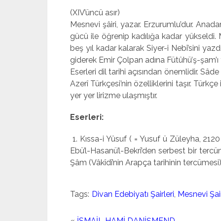
(XIV’üncü asır)
Mesnevi şâiri, yazar. Erzurumlu’dur. Anad
gücü ile öğrenip kadılığa kadar yükseldi. Mı
beş yıl kadar kalarak Siyer-i Nebî’sini yazd
giderek Emir Çolpan adına Fütûhü’ş-şam’ı 
Eserleri dil tarihi açısından önemlidir. Sâ
Azerî Türkçesi’nin özelliklerini taşır. Türkç
yer yer lirizme ulaşmıştır.
Eserleri:
1. Kıssa-i Yûsuf ( = Yusuf ü Züleyha, 2120
Ebü’l-Hasanü’l-Bekrî’den serbest bir tercü
Şâm (Vâkîdî’nin Arapça tari­hinin tercümesi
Tags:
Divan Edebiyatı Şairleri
,
Mesnevi Şair
«
İSMAİL HAMİ DANİŞMEND