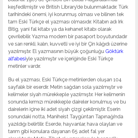
keşfedilmiştir ve British Library’de bulunmaktadır. Türk
tarihindeki önemi, iyi korunmuş olması ve bilinen tek
tam Eski Türkçe el yazması olmasıdır. Kitabın adı Irk
Bitig, yani fal kitabı ya da kehanet kitabı olarak
çevrilebilir. Yazma modern bir pasaport boyutundadır
ve sarı renkli, kalın, kuvvetli ve iyi bir Çin kâğıdı üzerine
yazılmıştır. El yazmasının büyük çoğunluğu
Göktürk
alfabesi
yle yazılmıştır ve içeriğinde Eski Türkçe
metinler vardır.
Bu el yazması, Eski Türkçe metinlerden oluşan 104
sayfalık bir eserdir. Metin sağdan sola yazılmıştır ve
kelimeler siyah mürekkeple yazılmıştır. Her kelimenin
sonunda kırmızı mürekkeple daireler konulmuş ve bu
dairelerin içine iki adet siyah çizgi çekilmiştir. Eserin
sonundaki notta, Maniheist Taygüntan Tapınağı’nda
yazıldığı belirtilir. Eserde, hayvanlar, hava olayları ve
tarım gibi konulara dayanan 65 adet fal yer