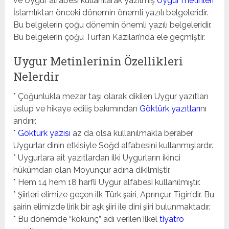
ve Uygur alfabesi kullanılarak yazılmış
Uygur metinleri
İslamlıktan önceki dönemin önemli yazılı belgeleridir.
Bu belgelerin çoğu dönemin önemli yazılı belgeleridir.
Bu belgelerin çoğu Turfan Kazıları’nda ele geçmiştir.
Uygur Metinlerinin Özellikleri
Nelerdir
* Çoğunlukla mezar taşı olarak dikilen Uygur yazıtları
üslup ve hikaye ediliş bakımından
Göktürk yazıtları
nı
andırır.
*
Göktürk yazısı
az da olsa kullanılmakla beraber
Uygurlar dinin etkisiyle Soğd alfabesini kullanmışlardır.
* Uygurlara ait yazıtlardan ilki Uygurların ikinci
hükümdarı olan Moyunçur adına dikilmiştir.
* Hem 14 hem 18 harfli Uygur alfabesi kullanılmıştır.
* Şiirleri elimize geçen ilk Türk şairi, Aprınçur Tigin’dir. Bu
şairin elimizde lirik bir aşk şiiri ile dini şiiri bulunmaktadır.
* Bu dönemde “kökünç” adı verilen ilkel
tiyatro