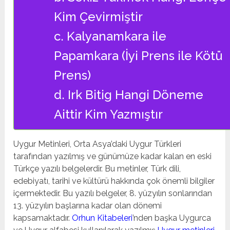
Kim Çevirmiştir
c. Kalyanamkara ile
Papamkara (İyi Prens ile Kötü
Prens)
d. Irk Bitig Hangi Döneme
Aittir Kim Yazmıştır
Uygur Metinleri, Orta Asya’daki Uygur Türkleri
tarafından yazılmış ve günümüze kadar kalan en eski
Türkçe yazılı belgelerdir. Bu metinler, Türk dili,
edebiyatı, tarihi ve kültürü hakkında çok önemli bilgiler
içermektedir. Bu yazılı belgeler, 8. yüzyılın sonlarından
13. yüzyılın başlarına kadar olan dönemi
kapsamaktadır.
Orhun Kitabeleri
’nden başka Uygurca