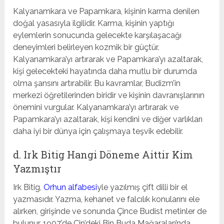
Kalyanamkara ve Papamkara, kişinin karma denilen
doğal yasasıyla ilgilidir. Karma, kişinin yaptığı
eylemlerin sonucunda gelecekte karşılaşacağı
deneyimleri belirleyen kozmik bir güçtür.
Kalyanamkara’yı artırarak ve Papamkara’yı azaltarak,
kişi gelecekteki hayatında daha mutlu bir durumda
olma şansını artırabilir. Bu kavramlar, Budizm’in
merkezi öğretilerinden biridir ve kişinin davranışlarının
önemini vurgular. Kalyanamkara’yı artırarak ve
Papamkara’yı azaltarak, kişi kendini ve diğer varlıkları
daha iyi bir dünya için çalışmaya teşvik edebilir.
d. Irk Bitig Hangi Döneme Aittir Kim
Yazmıştır
Irk Bitig,
Orhun alfabesi
yle yazılmış çift dilli bir el
yazmasıdır. Yazma, kehanet ve falcılık konularını ele
alırken, girişinde ve sonunda Çince Budist metinler de
bulunur. 1907’de Çin’deki Bin Buda Mağaraları’nda