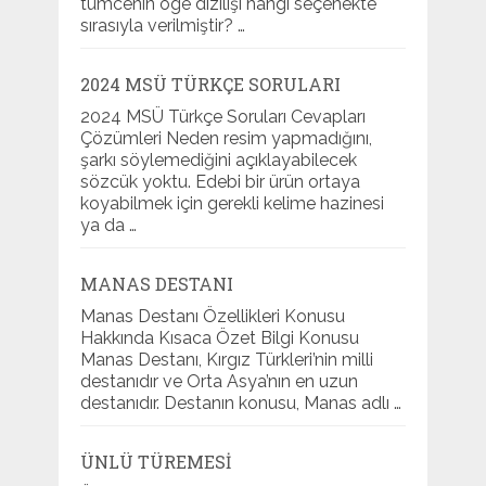
tümcenin öge dizilişi hangi seçenekte
sırasıyla verilmiştir? …
2024 MSÜ TÜRKÇE SORULARI
2024 MSÜ Türkçe Soruları Cevapları
Çözümleri Neden resim yapmadığını,
şarkı söylemediğini açıklayabilecek
sözcük yoktu. Edebi bir ürün ortaya
koyabilmek için gerekli kelime hazinesi
ya da …
MANAS DESTANI
Manas Destanı Özellikleri Konusu
Hakkında Kısaca Özet Bilgi Konusu
Manas Destanı, Kırgız Türkleri’nin milli
destanıdır ve Orta Asya’nın en uzun
destanıdır. Destanın konusu, Manas adlı …
ÜNLÜ TÜREMESI