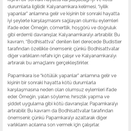
durumlarla ilgilidir. Kalyanamkara kelimesi, “iyilik
yapanlar” anlamına gelir ve kişinin bir sonraki hayatta
iyi şeylerle karşılaşmasını sağlayan olumlu eylemleri
ifade eder. Örneğin, cömertlik, hoşgörü ve doğruluk
gibi erdemli davranışlar, Kalyanamkara’yı artırabilir. Bu
kavram, “Bodhisattva” denilen ileri derecede Budistler
tarafından özellikle önemsenir, çünkü Bodhisattva’lar
diğer varlıkların refahı için çalışır ve Kalyanamkara’yı
artırarak bu amaçlarını gerçekleştirirler.
Papamkara ise “kötülük yapanlar” anlamına gelir ve
kişinin bir sonraki hayatta kötü durumlarla
karşılaşmasına neden olan olumsuz eylemleri ifade
eder. Örneğin, yalan söyleme, hırsızlık yapma ve
şiddet uygulama gibi kötü davranışlar, Papamkara’yı
artırabilir. Bu kavram da Bodhisattva’lar tarafından
önemsenir, çünkü Papamkara’yı azaltarak diğer
varlıkların acılarına son vermek için çalışırlar.