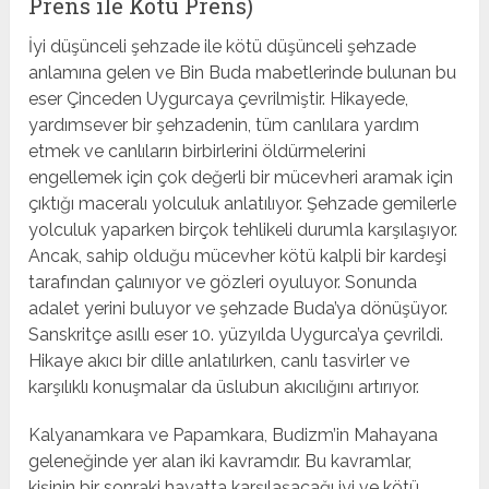
Prens ile Kötü Prens)
İyi düşünceli şehzade ile kötü düşünceli şehzade
anlamına gelen ve Bin Buda mabetlerinde bulunan bu
eser Çinceden Uygurcaya çevrilmiştir. Hikayede,
yardımsever bir şehzadenin, tüm canlılara yardım
etmek ve canlıların birbirlerini öldürmelerini
engellemek için çok değerli bir mücevheri aramak için
çıktığı maceralı yolculuk anlatılıyor. Şehzade gemilerle
yolculuk yaparken birçok tehlikeli durumla karşılaşıyor.
Ancak, sahip olduğu mücevher kötü kalpli bir kardeşi
tarafından çalınıyor ve gözleri oyuluyor. Sonunda
adalet yerini buluyor ve şehzade Buda’ya dönüşüyor.
Sanskritçe asıllı eser 10. yüzyılda Uygurca’ya çevrildi.
Hikaye akıcı bir dille anlatılırken, canlı tasvirler ve
karşılıklı konuşmalar da üslubun akıcılığını artırıyor.
Kalyanamkara ve Papamkara, Budizm’in Mahayana
geleneğinde yer alan iki kavramdır. Bu kavramlar,
kişinin bir sonraki hayatta karşılaşacağı iyi ve kötü