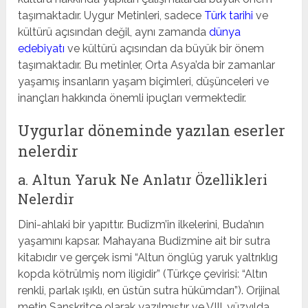
taşımaktadır. Uygur Metinleri, sadece
Türk tarihi
ve
kültürü açısından değil, aynı zamanda
dünya
edebiyatı
ve kültürü açısından da büyük bir önem
taşımaktadır. Bu metinler, Orta Asya’da bir zamanlar
yaşamış insanların yaşam biçimleri, düşünceleri ve
inançları hakkında önemli ipuçları vermektedir.
Uygurlar döneminde yazılan eserler
nelerdir
a. Altun Yaruk Ne Anlatır Özellikleri
Nelerdir
Dini-ahlaki bir yapıttır. Budizm’in ilkelerini, Buda’nın
yaşamını kapsar. Mahayana Budizmine ait bir sutra
kitabıdır ve gerçek ismi “Altun önglüg yaruk yaltrıklıg
kopda kötrülmiş nom iligidir” (Türkçe çevirisi: “Altın
renkli, parlak ışıklı, en üstün sutra hükümdarı”). Orijinal
metin Sanskritçe olarak yazılmıştır ve VIII. yüzyılda