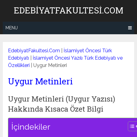
Skip
EDEBIYATFAKULTESI.COM
to
content
MENU
EdebiyatFakultesi.Com
|
İslamiyet Öncesi Türk
Edebiyatı
|
İslamiyet Öncesi Yazılı Türk Edebiyatı ve
Özellikleri
|
Uygur Metinleri
Uygur Metinleri
Uygur Metinleri (Uygur Yazısı)
Hakkında Kısaca Özet Bilgi
İçindekiler