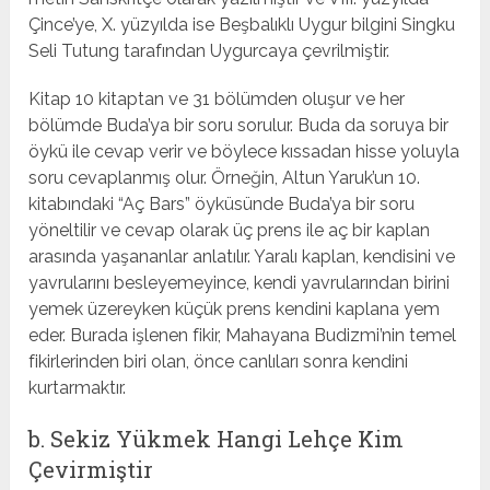
Çince’ye, X. yüzyılda ise Beşbalıklı Uygur bilgini Singku
Seli Tutung tarafından Uygurcaya çevrilmiştir.
Kitap 10 kitaptan ve 31 bölümden oluşur ve her
bölümde Buda’ya bir soru sorulur. Buda da soruya bir
öykü ile cevap verir ve böylece kıssadan hisse yoluyla
soru cevaplanmış olur. Örneğin, Altun Yaruk’un 10.
kitabındaki “Aç Bars” öyküsünde Buda’ya bir soru
yöneltilir ve cevap olarak üç prens ile aç bir kaplan
arasında yaşananlar anlatılır. Yaralı kaplan, kendisini ve
yavrularını besleyemeyince, kendi yavrularından birini
yemek üzereyken küçük prens kendini kaplana yem
eder. Burada işlenen fikir, Mahayana Budizmi’nin temel
fikirlerinden biri olan, önce canlıları sonra kendini
kurtarmaktır.
b. Sekiz Yükmek Hangi Lehçe Kim
Çevirmiştir