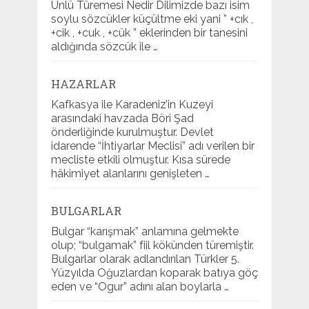
Ünlü Türemesi Nedir Dilimizde bazı isim
soylu sözcükler küçültme eki yani ” +cık ,
+cik , +cuk , +cük ” eklerinden bir tanesini
aldığında sözcük ile …
HAZARLAR
Kafkasya ile Karadeniz’in Kuzeyi
arasındaki havzada Böri Şad
önderliğinde kurulmuştur. Devlet
idarende “İhtiyarlar Meclisi” adı verilen bir
mecliste etkili olmuştur. Kısa sürede
hâkimiyet alanlarını genişleten …
BULGARLAR
Bulgar “karışmak” anlamına gelmekte
olup; “bulgamak” fiil kökünden türemiştir.
Bulgarlar olarak adlandırılan Türkler 5.
Yüzyılda Oğuzlardan koparak batıya göç
eden ve “Ogur” adını alan boylarla …