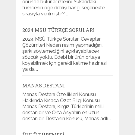
önünde bulurlar izlerini. Yukarıdaki
tümcenin öge dizilişi hangi seçenekte
sırasıyla verilmiştir? …
2024 MSÜ TÜRKÇE SORULARI
2024 MSÜ Türkçe Soruları Cevapları
Çözümleri Neden resim yapmadığını,
şarkı söylemediğini açıklayabilecek
sözcük yoktu. Edebi bir ürün ortaya
koyabilmek için gerekli kelime hazinesi
ya da …
MANAS DESTANI
Manas Destanı Özellikleri Konusu
Hakkında Kısaca Özet Bilgi Konusu
Manas Destanı, Kırgız Türkleri’nin milli
destanıdır ve Orta Asya’nın en uzun
destanıdır. Destanın konusu, Manas adlı …
ÜNLÜ TÜREMESI