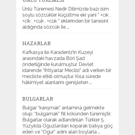
Ünlü Türemesi Nedir Dilimizde bazı isim
soylu sözcükler küçültme eki yani ” +cık ,
+cik , +cuk , +cük ” eklerinden bir tanesini
aldığında sözcük ile …
HAZARLAR
Kafkasya ile Karadeniz’in Kuzeyi
arasındaki havzada Böri Şad
önderliğinde kurulmuştur. Devlet
idarende “İhtiyarlar Meclisi” adı verilen bir
mecliste etkili olmuştur. Kısa sürede
hâkimiyet alanlarını genişleten …
BULGARLAR
Bulgar “karışmak” anlamına gelmekte
olup; “bulgamak” fiil kökünden türemiştir.
Bulgarlar olarak adlandırılan Türkler 5.
Yüzyılda Oğuzlardan koparak batıya göç
eden ve “Ogur” adını alan boylarla …