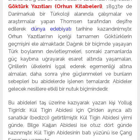
Göktürk Yazıtları
(
Orhun Kitabeleri
)
, 1893’te de
Danimarkalı bir Türkoloji alanında çalışmalar ve
araştırmalar yapan Thomsen tarafın­dan deşifre
edilerek
dünya edebiyatı
tarihine kazandırılmıştır.
Orhun Yazıtları
‘nın içeriği tamamen Göktürklerin
geçmişini ele almaktadır. Dağınık bir biçimde yaşayan
Türk boylarının devletleşmeleri, sonraki zamanlarda
güç kaybına uğrayarak esaret altında yaşamaları,
Çinlilerin ülkelerini işgal ederek egemenliği altına
almaları, daha sonra yine güçlenmele­ri ve bunların
sebepleri bu abidelerde işlenen temalardır. Abideler
gelecek nesillere etkili bir nutuk biçimindedir.
Bu abideleri taş üzerine kazıyarak yazan kişi Yolluğ
Tigin’dir. Kül Tigin Abidesi için Çin’den ayrıca altı
sanatkâr (bedizci) getirtilmiştir. Kül Tigin Abidesi yirmi
günde, Bilge Kağan Abidesi ise otuz dört günde
kazınmıştır. Kül Tigin Abidesinin batı yüzünü ise Çang