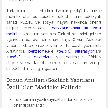
Sengüm yazmıştır.
Türk adının, Türk milletinin isminin geçtiği ilk Türkçe
metinler olan bu abideler Türk dili, tarihi, edebiyatı,
sanatı, kültürü ve sosyal hayatı hakkında önemli
bilgiler içermektedir.
Edebiyatımızdaki ilk yazılı
metinler
olmasının yanı sıra Türk dilinin tarihî gelişimi
açısından da ayrı bir önem taşır. Orhun Abideleri
yabancı etkilerden uzak, yalın bir Türkçeyle yazılmıştır.
Anlatımda
benzetme
lere (
teşbih
),
aliterasyon
lara,
atasözü
ve
deyimler
e yer verilmiştir. Göktürk
alfabesiyle yazılan abidelerdeki dil ve anlatım zengin
bir edebî dilin varlığını gösterir.
Orhun Anıtları (Göktürk Yazıtları)
Özellikleri Maddeler Halinde
Türk tarihinin yazılı kaynaklarından en eski ve
önemli olanlarıdır.