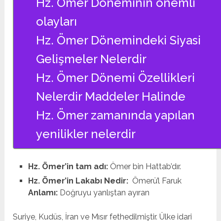
Hz. Ömer Döneminin önemli
olayları
Hz. Ömer Dönemindeki Siyasi
Gelişmeler Nelerdir
Hz. Ömer Dönemi Özellikleri
Nelerdir Maddeler Halinde
Hz. Ömer zamanında yapılan
yenilikler nelerdir
Hz. Ömer’in tam adı:
Ömer bin Hattab’dır.
Hz. Ömer’in Lakabı Nedir:
Ömerü’l Faruk
Anlamı:
Doğruyu yanlıştan ayıran
Suriye, Kudüs, İran ve Mısır fethedilmiştir. Ülke idari