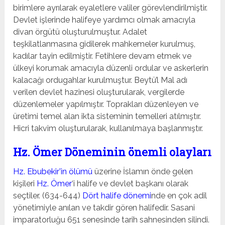
birimlere ayrılarak eyaletlere valiler görevlendirilmiştir.
Devlet işlerinde halifeye yardımcı olmak amacıyla
divan örgütü oluşturulmuştur. Adalet
teşkilatlanmasına gidilerek mahkemeler kurulmuş,
kadılar tayin edilmiştir. Fetihlere devam etmek ve
ülkeyi korumak amacıyla düzenli ordular ve askerlerin
kalacağı ordugahlar kurulmuştur. Beytü’l Mal adı
verilen devlet hazinesi oluşturularak, vergilerde
düzenlemeler yapılmıştır. Toprakları düzenleyen ve
üretimi temel alan ikta sisteminin temelleri atılmıştır.
Hicri takvim oluşturularak, kullanılmaya başlanmıştır.
Hz. Ömer Döneminin önemli olayları
Hz. Ebubekir’in ölümü
üzerine İslamın önde gelen
kişileri
Hz. Ömer
‘i halife ve devlet başkanı olarak
seçtiler. (634-644)
Dört halife dönemi
nde en çok adil
yönetimiyle anılan ve takdir gören halifedir. Sasani
imparatorluğu 651 senesinde tarih sahnesinden silindi.