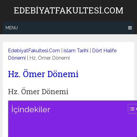
Skip
EDEBIYATFAKULTESI.COM
to
content
MENU
EdebiyatFakultesi.Com
|
islam Tarihi
|
Dört Halife
Dönemi
|
Hz. Ömer Dönemi
Hz. Ömer Dönemi
Hz. Ömer Dönemi
İçindekiler