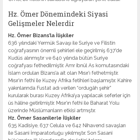
Hz. Ömer Dönemindeki Siyasi
Gelişmeler Nelerdir
Hz. Ömer Bizans’la İlişkiler
636 yılındaki Yermük Savaşı ile Suriye ve Filistin
coğrafyasının önemli şehirleri ele geçirilmiş 637’de
Kudüs alınmıştır ve 640 yılında bütün Suriye
coğrafyası fethedilmiştir. Amr ibnül As komutasındaki
İslam orduları Bizans’a ait olan Mısır’ı fethetmiştir.
Mısır’ın fethi ile Kuzey Afrika fetihleri başlamıştır. Kahire
yakınlarında Fustat adı verilen “ordugâh şehir”
kurularak burası Kuzey Afrika’ya yapılacak seferler için
üs hâline getirilmiştir. Mısır’ın fethi ile Baharat Yolu
üzerinde Müslümanların etkisi artmıştır.
Hz. Ömer Sasanilerle İlişkiler
635 Kadisiye, 637 Celula ve 642 Nihavend savaşları
ile Sasani İmparatorluğu yıkılmıştır. Son Sasani