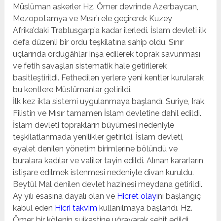
Müslüman askerler Hz. Ömer devrinde Azerbaycan,
Mezopotamya ve Mısır’ı ele geçirerek Kuzey
Afrika’daki Trablusgarp’a kadar ilerledi. İslam devleti ilk
defa düzenli bir ordu teşkilatına sahip oldu. Sınır
uçlarında ordugâhlar inşa edilerek toprak savunması
ve fetih savaşları sistematik hale getirilerek
basitleştirildi. Fethedilen yerlere yeni kentler kurularak
bu kentlere Müslümanlar getirildi.
İlk kez ikta sistemi uygulanmaya başlandı. Suriye, Irak,
Filistin ve Mısır tamamen İslam devletine dahil edildi.
İslam devleti toprakların büyümesi nedeniyle
teşkilatlanmada yenilikler getirildi. İslam devleti,
eyalet denilen yönetim birimlerine bölündü ve
buralara kadılar ve valiler tayin edildi. Alınan kararların
istişare edilmek istenmesi nedeniyle divan kuruldu.
Beytül Mal denilen devlet hazinesi meydana getirildi.
Ay yılı esasına dayalı olan ve
Hicret olayı
nı başlangıç
kabul eden
Hicri takvim
kullanılmaya başlandı. Hz.
Ömer, bir kölenin suikastine uğrayarak şehit edildi.