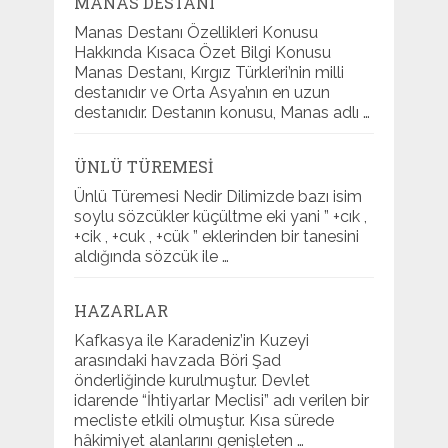
MANAS DESTANI
Manas Destanı Özellikleri Konusu
Hakkında Kısaca Özet Bilgi Konusu
Manas Destanı, Kırgız Türkleri’nin milli
destanıdır ve Orta Asya’nın en uzun
destanıdır. Destanın konusu, Manas adlı …
ÜNLÜ TÜREMESI
Ünlü Türemesi Nedir Dilimizde bazı isim
soylu sözcükler küçültme eki yani ” +cık ,
+cik , +cuk , +cük ” eklerinden bir tanesini
aldığında sözcük ile …
HAZARLAR
Kafkasya ile Karadeniz’in Kuzeyi
arasındaki havzada Böri Şad
önderliğinde kurulmuştur. Devlet
idarende “İhtiyarlar Meclisi” adı verilen bir
mecliste etkili olmuştur. Kısa sürede
hâkimiyet alanlarını genişleten …