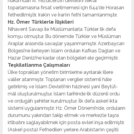
hükümdarı III. Yezdicerd’in devletini tekrar
toparlamasına fırsat verilmemesi için 644’de Horasan
fethedilmiştir. Irak’ın ve İran’ın fethi tamamlanmıştır.
Hz. Ömer Türklerle İlişkileri
Nihavent Savaşı ile Müslümanlarla Türkler ilk defa
komşu olmuştur. Bu dönemde Türkler ve Müslüman
Araplar arasında savaşlar yaşanmamıştır. Azerbaycan
Bölgesi’ne ilerleyen İslam orduları Kafkas Dağları ve
Hazar Denizi’ne kadar olan bölgeleri ele geçirmiştir.
Teşkilatlanma Çalışmaları
Ülke toprakları yönetim birimlerine ayrılarak illere
valiler atanmıştır. Toplanan vergiler sistemli hâle
getirilmiş ve İslam Devleti’nin hâzinesi yani Beytü’l-
mâl oluşturulmuştur. İslam tarihinde ilk düzenli ordu
ve ordugâh şehirler kurulmuştur. İlk defa askerî ikta
sistemi uygulanmıştır. Hz. Ömer Dönemi’nde, orduların
durumunu yakından takip etmek ve merkezle taşra
irtibatını sağlayabilmek için posta evleri inşa edilmiştir.
(Askerî posta) Fethedilen yerlere Arabistan’ın çeşitli