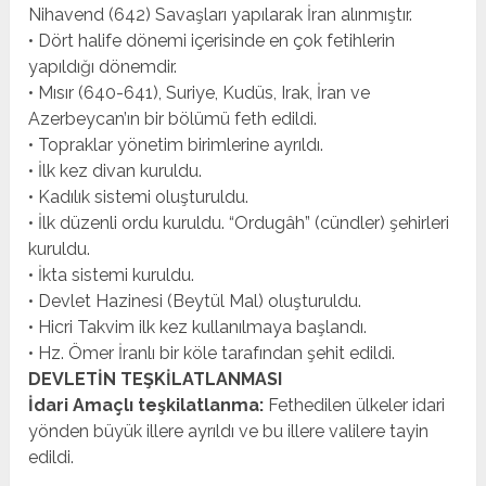
Nihavend (642) Savaşları yapılarak İran alınmıştır.
• Dört halife dönemi içerisinde en çok fetihlerin
yapıldığı dönemdir.
• Mısır (640-641), Suriye, Kudüs, Irak, İran ve
Azerbeycan’ın bir bölümü feth edildi.
• Topraklar yönetim birimlerine ayrıldı.
• İlk kez divan kuruldu.
• Kadılık sistemi oluşturuldu.
• İlk düzenli ordu kuruldu. “Ordugâh” (cündler) şehirleri
kuruldu.
• İkta sistemi kuruldu.
• Devlet Hazinesi (Beytül Mal) oluşturuldu.
• Hicri Takvim ilk kez kullanılmaya başlandı.
• Hz. Ömer İranlı bir köle tarafından şehit edildi.
DEVLETİN TEŞKİLATLANMASI
İdari Amaçlı teşkilatlanma:
Fethedilen ülkeler idari
yönden büyük illere ayrıldı ve bu illere valilere tayin
edildi.