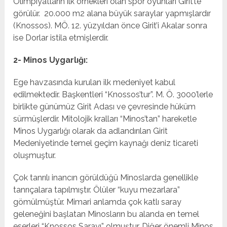
Olimpiyatların ilk örnekleri olan spor oyunları Girit’te
görülür. 20.000 m2 alana büyük saraylar yapmışlardır
(Knossos). MÖ. 12. yüzyıldan önce Girit’i Akalar sonra
ise Dorlar istila etmişlerdir.
2- Minos Uygarlığı:
Ege havzasında kurulan ilk medeniyet kabul
edilmektedir. Başkentleri “Knossos’tur”. M. Ö. 3000’lerle
birlikte günümüz Girit Adası ve çevresinde hüküm
sürmüşlerdir. Mitolojik kralları “Minos’tan” hareketle
Minos Uygarlığı olarak da adlandırılan Girit
Medeniyetinde temel geçim kaynağı deniz ticareti
oluşmuştur.
Çok tanrılı inancın görüldüğü Minoslarda genellikle
tanrıçalara tapılmıştır. Ölüler “kuyu mezarlara”
gömülmüştür. Mimari anlamda çok katlı saray
geleneğini başlatan Minosların bu alanda en temel
eserleri “Knossos Sarayı” olmuştur. Diğer önemli Minos