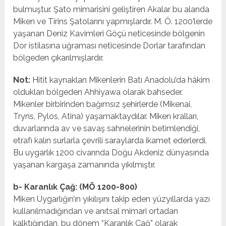
bulmuştur. Şato mimarisini geliştiren Akalar bu alanda
Miken ve Tirins Şatolarını yapmışlardır. M. Ö. 1200’lerde
yaşanan Deniz Kavimleri Göçü neticesinde bölgenin
Dor istilasına uğraması neticesinde Dorlar tarafından
bölgeden çıkarılmışlardır.
Not:
Hitit kaynaklan Mikenlerin Batı Anadolu’da hâkim
oldukları bölgeden Ahhiyawa olarak bahseder.
Mikenler birbirinden bağımsız şehirlerde (Mikenai,
Tryns, Pylos, Atina) yaşamaktaydılar. Miken kralları,
duvarlarında av ve savaş sahnelerinin betimlendiği,
etrafı kalın surlarla çevrili saraylarda ikamet ederlerdi.
Bu uygarlık 1200 civarında Doğu Akdeniz dünyasında
yaşanan kargaşa zamanında yıkılmıştır.
b- Karanlık Çağ: (MÖ 1200-800)
Miken Uygarlığın’ın yıkılışını takip eden yüzyıllarda yazı
kullanılmadığından ve anıtsal mimari ortadan
kalktığından, bu dönem “Karanlık Çağ” olarak