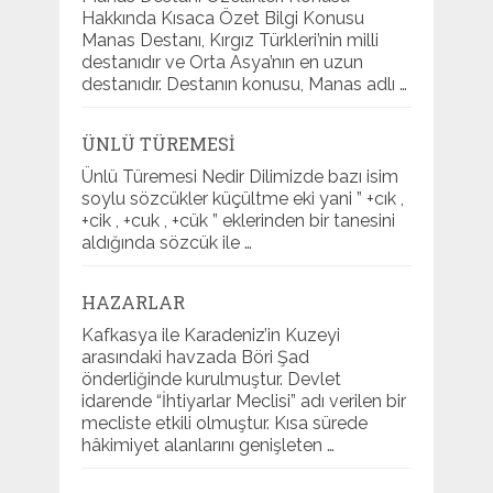
Hakkında Kısaca Özet Bilgi Konusu
Manas Destanı, Kırgız Türkleri’nin milli
destanıdır ve Orta Asya’nın en uzun
destanıdır. Destanın konusu, Manas adlı …
ÜNLÜ TÜREMESI
Ünlü Türemesi Nedir Dilimizde bazı isim
soylu sözcükler küçültme eki yani ” +cık ,
+cik , +cuk , +cük ” eklerinden bir tanesini
aldığında sözcük ile …
HAZARLAR
Kafkasya ile Karadeniz’in Kuzeyi
arasındaki havzada Böri Şad
önderliğinde kurulmuştur. Devlet
idarende “İhtiyarlar Meclisi” adı verilen bir
mecliste etkili olmuştur. Kısa sürede
hâkimiyet alanlarını genişleten …