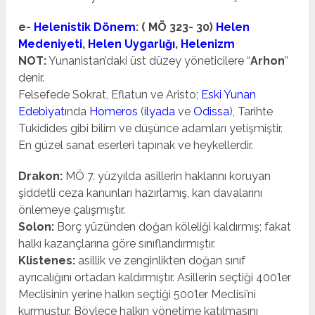
e-
Helenistik Dönem
: ( MÖ 323- 30)
Helen
Medeniyeti
,
Helen Uygarlığı
,
Helenizm
NOT:
Yunanistan’daki üst düzey yöneticilere “
Arhon
”
denir.
Felsefede Sokrat, Eflatun ve Aristo;
Eski Yunan
Edebiyatı
nda
Homeros
(
ilyada
ve
Odissa
), Tarihte
Tukidides gibi bilim ve düşünce adamları yetişmiştir.
En güzel sanat eserleri tapınak ve heykellerdir.
Drakon:
MÖ 7. yüzyılda asillerin haklarını koruyan
şiddetli ceza kanunları hazırlamış, kan davalarını
önlemeye çalışmıştır.
Solon:
Borç yüzünden doğan köleliği kaldırmış; fakat
halkı kazançlarına göre sınıflandırmıştır.
Klistenes:
asillik ve zenginlikten doğan sınıf
ayrıcalığını ortadan kaldırmıştır. Asillerin seçtiği 400’ler
Meclisinin yerine halkın seçtiği 500’ler Meclisi’ni
kurmuştur. Böylece halkın yönetime katılmasını