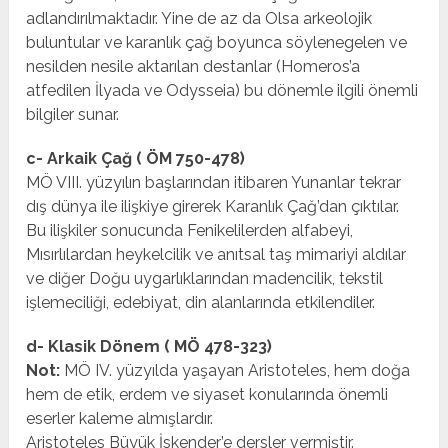
adlandırılmaktadır. Yine de az da Olsa arkeolojik
buluntular ve karanlık çağ boyunca söylenegelen ve
nesilden nesile aktarılan destanlar (Homeros’a
atfedilen İlyada ve Odysseia) bu dönemle ilgili önemli
bilgiler sunar.
c- Arkaik Çağ ( ÖM 750-478)
MÖ VIII. yüzyılın başlarından itibaren Yunanlar tekrar
dış dünya ile ilişkiye girerek Karanlık Çağ’dan çıktılar.
Bu ilişkiler sonucunda Fenikelilerden alfabeyi,
Mısırlılardan heykelcilik ve anıtsal taş mimariyi aldılar
ve diğer Doğu uygarlıklarından madencilik, tekstil
işlemeciliği, edebiyat, din alanlarında etkilendiler.
d- Klasik Dönem ( MÖ 478-323)
Not:
MÖ IV. yüzyılda yaşayan Aristoteles, hem doğa
hem de etik, erdem ve siyaset konularında önemli
eserler kaleme almışlardır.
Aristoteles Büyük İskender’e dersler vermiştir.