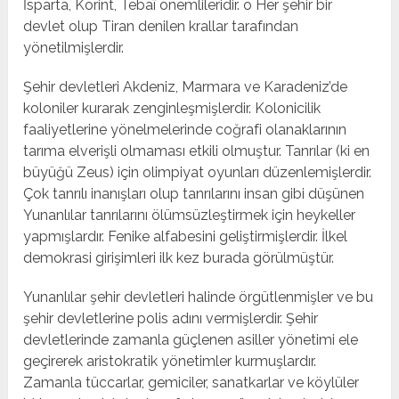
İsparta, Korint, Tebaî önemlileridir. o Her şehir bir
devlet olup Tiran denilen krallar tarafından
yönetilmişlerdir.
Şehir devletleri Akdeniz, Marmara ve Karadeniz’de
koloniler kurarak zenginleşmişlerdir. Kolonicilik
faaliyetlerine yönelmelerinde coğrafi olanaklarının
tarıma elverişli olmaması etkili olmuştur. Tanrılar (ki en
büyüğü Zeus) için olimpiyat oyunları düzenlemişlerdir.
Çok tanrılı inanışları olup tanrılarını insan gibi düşünen
Yunanlılar tanrılarını ölümsüzleştirmek için heykeller
yapmışlardır. Fenike alfabesini geliştirmişlerdir. İlkel
demokrasi girişimleri ilk kez burada görülmüştür.
Yunanlılar şehir devletleri halinde örgütlenmişler ve bu
şehir devletlerine polis adını vermişlerdir. Şehir
devletlerinde zamanla güçlenen asiller yönetimi ele
geçirerek aristokratik yönetimler kurmuşlardır.
Zamanla tüccarlar, gemiciler, sanatkarlar ve köylüler