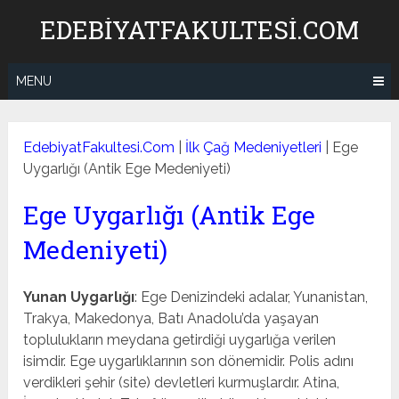
Skip
EDEBIYATFAKULTESI.COM
to
content
MENU
EdebiyatFakultesi.Com
|
İlk Çağ Medeniyetleri
|
Ege
Uygarlığı (Antik Ege Medeniyeti)
Ege Uygarlığı (Antik Ege
Medeniyeti)
Yunan Uygarlığı
: Ege Denizindeki adalar, Yunanistan,
Trakya, Makedonya, Batı Anadolu’da yaşayan
toplulukların meydana getirdiği uygarlığa verilen
isimdir. Ege uygarlıklarının son dönemidir. Polis adını
verdikleri şehir (site) devletleri kurmuşlardır. Atina,