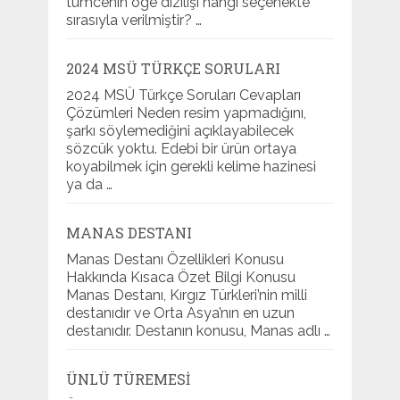
tümcenin öge dizilişi hangi seçenekte
sırasıyla verilmiştir? …
2024 MSÜ TÜRKÇE SORULARI
2024 MSÜ Türkçe Soruları Cevapları
Çözümleri Neden resim yapmadığını,
şarkı söylemediğini açıklayabilecek
sözcük yoktu. Edebi bir ürün ortaya
koyabilmek için gerekli kelime hazinesi
ya da …
MANAS DESTANI
Manas Destanı Özellikleri Konusu
Hakkında Kısaca Özet Bilgi Konusu
Manas Destanı, Kırgız Türkleri’nin milli
destanıdır ve Orta Asya’nın en uzun
destanıdır. Destanın konusu, Manas adlı …
ÜNLÜ TÜREMESI