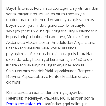
Büyük İskender, Pers İmparatorluğu’nun yıkılmasından
sonra oluşan boşluğu erken ölümü sebebiyle
dolduramamış, ölümünden sonra yaklaşık yarım asır
boyunca en yakınındaki generalleri birbirleriyle
savaşmıştır. 2110 yılına gelindiğinde Büyük İskender’in
imparatorluğu, batıda Makedonya; Mısır ve Doğu
Akdeniz’de Ptolemaioslar; Anadolu’dan Afganistan’a
uzanan topraklarda Seleukoslar arasında
paylaşılmıştır. Seleukos Krallığı çok geniş topraklar
üzerinde kolay hâkimiyet kuramamış ve 280’lerden
itibaren toprak kaybına uğramaya başlamıştır.
Seleukoslarm Anadolu’daki topraklarında Bergama,
Bithynia, Kappadokia ve Pontos krallıkları ortaya
çıkmıştır.
Birinci asırda en parlak dönemini yaşayan bu
Helenistik medeniyet krallıkları, MÖ II. asırdan sonra
Roma imparatorluğu
tarafından işgal edilmiştir.