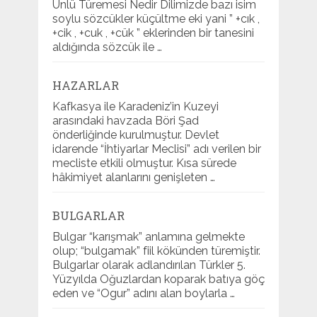
Ünlü Türemesi Nedir Dilimizde bazı isim
soylu sözcükler küçültme eki yani ” +cık ,
+cik , +cuk , +cük ” eklerinden bir tanesini
aldığında sözcük ile …
HAZARLAR
Kafkasya ile Karadeniz’in Kuzeyi
arasındaki havzada Böri Şad
önderliğinde kurulmuştur. Devlet
idarende “İhtiyarlar Meclisi” adı verilen bir
mecliste etkili olmuştur. Kısa sürede
hâkimiyet alanlarını genişleten …
BULGARLAR
Bulgar “karışmak” anlamına gelmekte
olup; “bulgamak” fiil kökünden türemiştir.
Bulgarlar olarak adlandırılan Türkler 5.
Yüzyılda Oğuzlardan koparak batıya göç
eden ve “Ogur” adını alan boylarla …