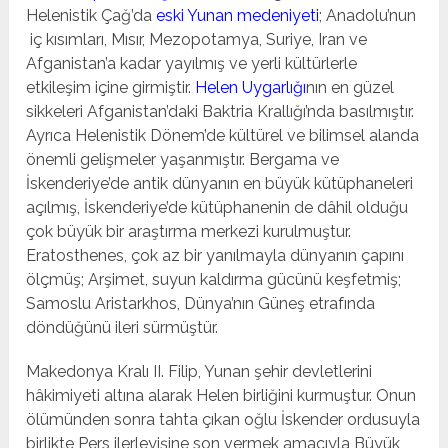
Helenistik Çağ’da
eski Yunan medeniyeti
; Anadolu’nun
iç kısımları, Mısır, Mezopotamya, Suriye, Iran ve
Afganistan’a kadar yayılmış ve yerli kültürlerle
etkileşim içine girmiştir.
Helen Uygarlığı
nın en güzel
sikkeleri Afganistan’daki Baktria Krallığı’nda basılmıştır.
Ayrıca Helenistik Dönem’de kültürel ve bilimsel alanda
önemli gelişmeler yaşanmıştır. Bergama ve
İskenderiye’de antik dünyanın en büyük kütüphaneleri
açılmış, İskenderiye’de kütüphanenin de dâhil olduğu
çok büyük bir araştırma merkezi kurulmuştur.
Eratosthenes, çok az bir yanılmayla dünyanın çapını
ölçmüş; Arşimet, suyun kaldırma gücünü keşfetmiş;
Samoslu Aristarkhos, Dünya’nın Güneş etrafında
döndüğünü ileri sürmüştür.
Makedonya Kralı II. Filip, Yunan şehir devletlerini
hâkimiyeti altına alarak Helen birliğini kurmuştur. Onun
ölümünden sonra tahta çıkan oğlu İskender ordusuyla
birlikte Pers ilerleyişine son vermek amacıyla Büyük