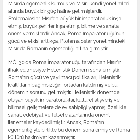
Mısır’da egemenlik kurmuş ve Mısır’ı kendi yönetimleri
altında büyük bir güç haline getirmişlerdir.
Ptolemaioslar, Mısır’da büyük bir imparatorluk inşa
etmiş, büyük şehirler inşa etmiş, bilime ve sanata
önem vermişlerdir. Ancak, Roma İmparatorluğu’nun
gücü ve etkisi arttıkça, Ptolemaioslar yönetimindeki
Mısır da Roma’nın egemenliği altına girmiştir.
MÖ. 30’da Roma İmparatorluğu tarafından Mısır’ın
ilhak edilmesiyle Hellenistik Dönem sona ermiştir.
Roma’nın gücü ve yayılmacı politikaları, Helenistik
krallıkların bağımsızlığını ortadan kaldırmış ve bu
dönemin sonunu getirmiştir. Hellenistik dönemde
oluşan büyük imparatorluklar, kültürel alışveriş ve
bilimsel gelişmelere de ev sahipliği yapmış, özellikle
sanat, edebiyat ve felsefe alanlarında önemli
ilerlemeler kaydedilmiştir. Ancak, Roma’nın
egemenliğiyle birlikte bu dönem sona ermiş ve Roma
kültürü hakimiyet kazanmıştır.