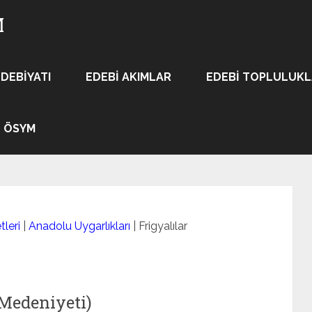
M
EDEBIYATI
EDEBI AKIMLAR
EDEBI TOPLULUK
ÖSYM
leri
|
Anadolu Uygarlıkları
|
Frigyalılar
 Medeniyeti)