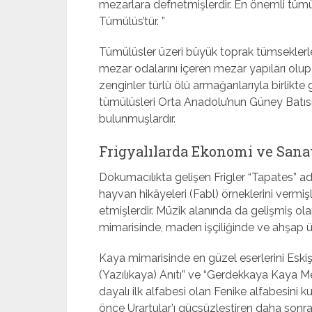
mezarlara defnetmişlerdir. En önemli tümü
Tümülüs’tür. ”
Tümülüsler üzeri büyük toprak tümseklerle 
mezar odalarını içeren mezar yapıları olup 
zenginler türlü ölü armağanlarıyla birlikt
tümülüsleri Orta Anadolu’nun Güney Batısı
bulunmuşlardır.
Frigyalılarda Ekonomi ve Sana
Dokumacılıkta gelişen Frigler “Tapates” adı 
hayvan hikâyeleri (Fabl) örneklerini vermişler
etmişlerdir. Müzik alanında da gelişmiş olan
mimarisinde, maden işçiliğinde ve ahşap ü
Kaya mimarisinde en güzel eserlerini Eski
(Yazılıkaya) Anıtı” ve “Gerdekkaya Kaya M
dayalı ilk alfabesi olan Fenike alfabesini 
önce Urartular’ı güçsüzleştiren daha sonra