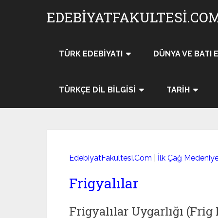
Skip
EDEBIYATFAKULTESI.CO
to
content
TÜRK EDEBIYATI
DÜNYA VE BATI 
TÜRKÇE DIL BILGISI
TARIH
EdebiyatFakultesi.Com
|
İlk Çağ Medeniyet
Frigyalılar
Frigyalılar Uygarlığı (Frig