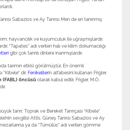
rlardı.
anrısı Sabazios ve Ay Tanrısı Men de en tanınmış
ım, hayvancılık ve kuyumculuk ile uğraşmışlardır.
dır. “Tapates” adı verilen halı ve kilim dokumacılığı
leri
gibi çok tanrılı dinlere inanmışlardır.
ında tarımın etkisi görülmüştür. En önemli
ı “Kibele” dir.
Fenikeliler
in alfabesini kullanan Frigler,
in (FABL) öncüsü
olarak kabul edilir. Frigler, M.Ö.
ır.
büyük tanrı; Toprak ve Bereket Tanrıçası “Kibele”
ele’nin sevgilisi Attis, Güneş Tanrısı Sabazios ve Ay
a mezarlarına ya da “Tümülüs” adı verilen gömme