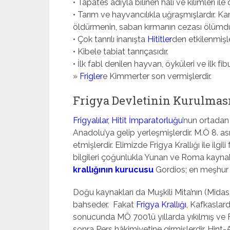
• Tapates adıyla bilinen halı ve kilimleri ile
• Tarım ve hayvancılıkla uğraşmışlardır. Ka
öldürmenin, saban kırmanın cezası ölümdü
• Çok tanrılı inanışta
Hititler
den etkilenmişle
• Kibele tabiat tanrıçasıdır.
• İlk fabl denilen hayvan, öyküleri ve ilk fib
»
Frigler
e Kimmerter son vermişlerdir.
Frigya Devletinin Kurulmas
Frigyalılar
,
Hitit İmparatorluğu
’nun ortada
Anadolu’ya gelip yerleşmişlerdir. M.Ö 8. as
etmişlerdir. Elimizde Frigya Krallığı ile ilgili
bilgileri çoğunlukla Yunan ve Roma kaynak
krallığının kurucusu
Gordios; en meşhur k
Doğu kaynakları da Muşkili Mita’nın (Mid
bahseder. Fakat
Frigya Krallığı
, Kafkaslard
sonucunda MÖ 700’lü yıllarda yıkılmış ve 
sonra Pers hâkimiyetine girmişlerdir. Hint-