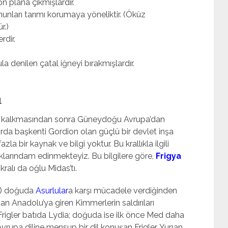
 ön plana çıkmışlardır.
nunları tarımı korumaya yöneliktir. (Öküz
r.)
rdir.
ula denilen çatal iğneyi bırakmışlardır.
ı
n kalkmasından sonra Güneydoğu Avrupa’dan
ırda başkenti Gordion olan güçlü bir devlet inşa
 fazla bir kaynak ve bilgi yoktur. Bu krallıkla ilgili
larındam edinmekteyiz. Bu bilgilere göre,
Frigya
ralı da oğlu Midas’tı.
as) doğuda
Asurlular
a karşı mücadele verdiğinden
an Anadolu’ya giren Kimmerlerin saldırıları
Frigler batıda Lydia; doğuda ise ilk önce Med daha
Avrupa diline mensup bir dil konuşan Frigler, Yunan