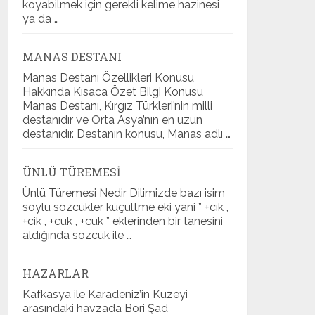
koyabilmek için gerekli kelime hazinesi
ya da …
MANAS DESTANI
Manas Destanı Özellikleri Konusu
Hakkında Kısaca Özet Bilgi Konusu
Manas Destanı, Kırgız Türkleri’nin milli
destanıdır ve Orta Asya’nın en uzun
destanıdır. Destanın konusu, Manas adlı …
ÜNLÜ TÜREMESI
Ünlü Türemesi Nedir Dilimizde bazı isim
soylu sözcükler küçültme eki yani ” +cık ,
+cik , +cuk , +cük ” eklerinden bir tanesini
aldığında sözcük ile …
HAZARLAR
Kafkasya ile Karadeniz’in Kuzeyi
arasındaki havzada Böri Şad