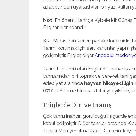
alfabesinden uyarladıkları bir yazı kullanıyo
Not:
En önemli tanrıça Kybele idi; Güneş T
Frig tanrılarındandır.
Kral Midas zamanı en parlak dönemidir. Tar
Tarımı korumak için sert kanunlar yapmışlar
gelişmiştir. Frigler, diğer
Anadolu medeniyet
Tarım toplumu olan Friglerin dini inanışlar
tanrılarından biri toprak ve bereket tanrıças
edebiyat alanında
hayvan hikayeciliğin
676’da Kimmerlerin saldırılarıyla yıkılmışlard
Friglerde Din ve İnanış
Çok tanrılı inancın görüldüğü Friglerde en 
kabul edilmiştir. Diğer tanrılar arasında Kib
Tanrısı Men yer almaktadır. Ölülerini kay