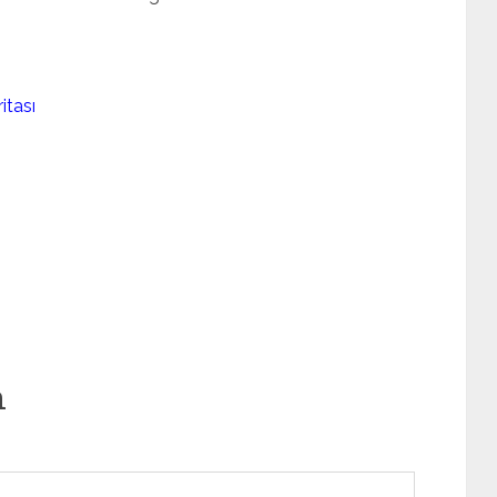
itası
n