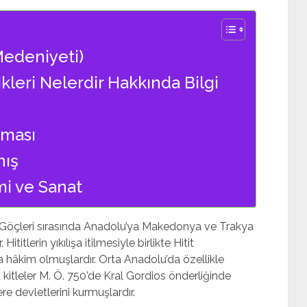
 Medeniyeti)
likleri Nelerdir Hakkında Bilgi
lması
nış
mi ve Sanat
 Göçleri sırasında Anadolu’ya Makedonya ve Trakya
itlerin yıkılışa itilmesiyle birlikte Hitit
a hâkim olmuşlardır. Orta Anadolu’da özellikle
kitleler M. Ö. 750’de Kral Gordios önderliğinde
e devletlerini kurmuşlardır.