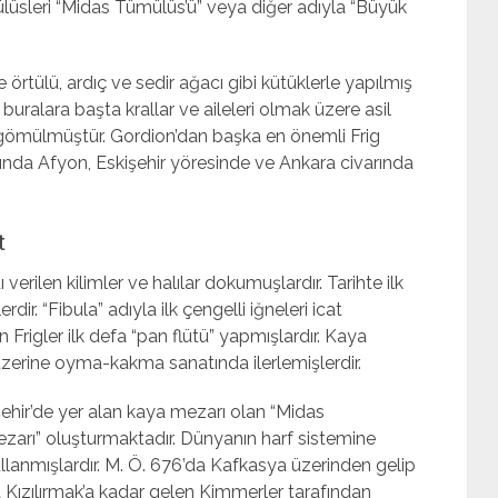
lüsleri “Midas Tümülüs’ü” veya diğer adıyla “Büyük
örtülü, ardıç ve sedir ağacı gibi kütüklerle yapılmış
buralara başta krallar ve aileleri olmak üzere asil
e gömülmüştür. Gordion’dan başka en önemli Frig
nda Afyon, Eskişehir yöresinde ve Ankara civarında
t
verilen kilimler ve halılar dokumuşlardır. Tarihte ilk
dir. “Fibula” adıyla ilk çengelli iğneleri icat
 Frigler ilk defa “pan flütü” yapmışlardır. Kaya
zerine oyma-kakma sanatında ilerlemişlerdir.
şehir’de yer alan kaya mezarı olan “Midas
ezarı” oluşturmaktadır. Dünyanın harf sistemine
kullanmışlardır. M. Ö. 676’da Kafkasya üzerinden gelip
 Kızılırmak’a kadar gelen Kimmerler tarafından