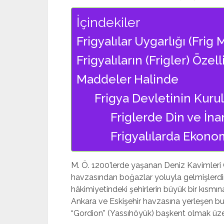
İçindekiler
Frigyalılar Uygarlığı (Frig
Frigyalıların (Frigler) Özel
Maddeler Halinde
Frigya Devletinin Kuru
Friglerde Din ve İna
Frigyalılarda Ekono
M. Ö. 1200’lerde yaşanan Deniz Kavimleri
havzasından boğazlar yoluyla gelmişlerdir. Hit
hâkimiyetindeki şehirlerin büyük bir kısmın
Ankara ve Eskişehir havzasına yerleşen bu 
“Gordion” (Yassıhöyük) başkent olmak üzer