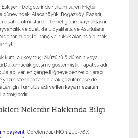
Eskişehir bölgelerinde hüküm süren Frigler
ve güneyindeki Alacahöyük, Boğazköy, Pazarlı,
ere sahip olmuşlardır.  Temel geçim kaynaklarını
yvancılık ve özellikle Lidyalılarla ve Asurlularla
iglerde tarım başta inanç ve hukuk alanında olmak
rmiştir.
ukuk kuralları koymuş; öküzünü öldürenin veya
tir.Dokumacılık gelişme göstermiştir. Tapates adı
ibula adı verilen çengelli iğneye benzer bir aracı
i ve yazı sistemleri tam olarak çözülemese de
Kralları için Tümülüs adı verilen kaya mezarları
lanmışlardır.
llikleri Nelerdir Hakkında Bilgi
erin başkenti
Gordion’dur. (MÖ 1 200-767)