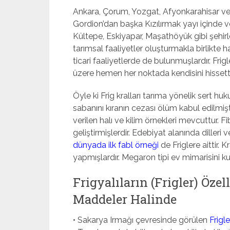
Ankara, Çorum, Yozgat, Afyonkarahisar ve 
Gordion’dan başka Kızılırmak yayı içinde 
Kültepe, Eskiyapar, Maşathöyük gibi şehirl
tarımsal faaliyetler oluşturmakla birlikte ha
ticari faaliyetlerde de bulunmuşlardır. Fr
üzere hemen her noktada kendisini hissetti
Öyle ki Frig kralları tarıma yönelik sert h
sabanını kıranın cezası ölüm kabul edilmiş
verilen halı ve kilim örnekleri mevcuttur. F
geliştirmişlerdir. Edebiyat alanında diller
dünyada ilk fabl örneği
de Friglere aittir. 
yapmışlardır. Megaron tipi ev mimarisini kul
Frigyalıların (Frigler) Öze
Maddeler Halinde
• Sakarya Irmağı çevresinde görülen
Frigl