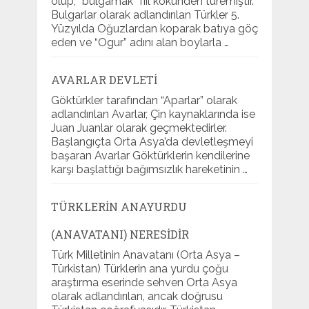
olup; “bulgamak” fiil kökünden türemiştir.
Bulgarlar olarak adlandırılan Türkler 5.
Yüzyılda Oğuzlardan koparak batıya göç
eden ve “Ogur” adını alan boylarla …
AVARLAR DEVLETI
Göktürkler tarafından “Aparlar” olarak
adlandırılan Avarlar, Çin kaynaklarında ise
Juan Juanlar olarak geçmektedirler.
Başlangıçta Orta Asya’da devletleşmeyi
başaran Avarlar Göktürklerin kendilerine
karşı başlattığı bağımsızlık hareketinin …
TÜRKLERIN ANAYURDU
(ANAVATANI) NERESIDIR
Türk Milletinin Anavatanı (Orta Asya –
Türkistan) Türklerin ana yurdu çoğu
araştırma eserinde sehven Orta Asya
olarak adlandırılan, ancak doğrusu