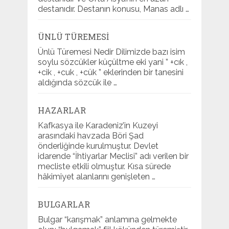
destanıdır. Destanın konusu, Manas adlı …
ÜNLÜ TÜREMESI
Ünlü Türemesi Nedir Dilimizde bazı isim
soylu sözcükler küçültme eki yani ” +cık ,
+cik , +cuk , +cük ” eklerinden bir tanesini
aldığında sözcük ile …
HAZARLAR
Kafkasya ile Karadeniz’in Kuzeyi
arasındaki havzada Böri Şad
önderliğinde kurulmuştur. Devlet
idarende “İhtiyarlar Meclisi” adı verilen bir
mecliste etkili olmuştur. Kısa sürede
hâkimiyet alanlarını genişleten …
BULGARLAR
Bulgar “karışmak” anlamına gelmekte