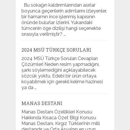
Bu sokağın kaldırımlarından asırlar
boyunca geçenlerin adımlarını izleyenler,
bir hamamın ince işlenmiş kapısının
önünde bulurlar izlerini. Yukarıdaki
tümcenin öge dizilişi hangi seçenekte
sırasıyla verilmiştir? …
2024 MSÜ TÜRKÇE SORULARI
2024 MSÜ Türkçe Soruları Cevapları
Çözümleri Neden resim yapmadığını,
şarkı söylemediğini açıklayabilecek
sözcük yoktu. Edebi bir ürün ortaya
koyabilmek için gerekli kelime hazinesi
ya da …
MANAS DESTANI
Manas Destanı Özellikleri Konusu
Hakkında Kısaca Özet Bilgi Konusu
Manas Destanı, Kırgız Türkleri’nin milli
destanıdır ve Orta Asya’nın en uzun