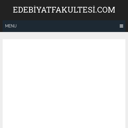
Skip
EDEBIYATFAKULTESI.COM
to
content
MENU