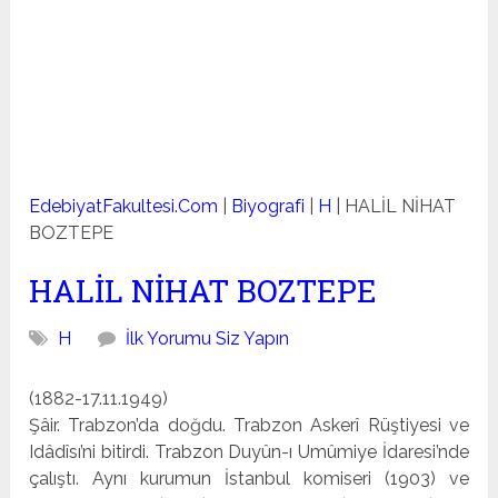
EdebiyatFakultesi.Com
|
Biyografi
|
H
|
HALİL NİHAT
BOZTEPE
HALİL NİHAT BOZTEPE
H
İlk Yorumu Siz Yapın
(1882-17.11.1949)
Şâir. Trabzon’da doğdu. Trabzon Askerî Rüştiyesi ve
Idâdîsı’ni bitirdi. Trabzon Duyûn-ı Umûmiye İdaresi’nde
çalıştı. Aynı kurumun İstanbul komiseri (1903) ve