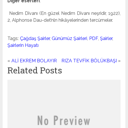
Diğer eserleri
:
Nedim Dîva­nı (En güzel Nedim Dîvanı neşridir, 1922),
2, Alphonse Dau-det’nln hikâyelerinden tercümeler.
Tags:
Çağdaş Şairler
,
Günümüz Şairleri
,
PDF
,
Şairler
,
Şairlerin Hayatı
«
ALİ EKREM BOLAYIR
RIZA TEVFİK BÖLÜKBAŞI
»
Related Posts