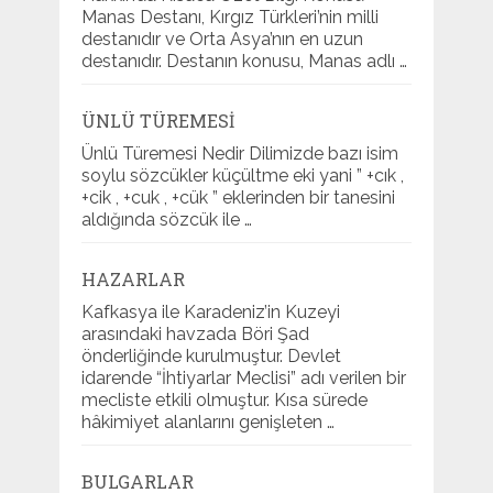
Manas Destanı, Kırgız Türkleri’nin milli
destanıdır ve Orta Asya’nın en uzun
destanıdır. Destanın konusu, Manas adlı …
ÜNLÜ TÜREMESI
Ünlü Türemesi Nedir Dilimizde bazı isim
soylu sözcükler küçültme eki yani ” +cık ,
+cik , +cuk , +cük ” eklerinden bir tanesini
aldığında sözcük ile …
HAZARLAR
Kafkasya ile Karadeniz’in Kuzeyi
arasındaki havzada Böri Şad
önderliğinde kurulmuştur. Devlet
idarende “İhtiyarlar Meclisi” adı verilen bir
mecliste etkili olmuştur. Kısa sürede
hâkimiyet alanlarını genişleten …
BULGARLAR