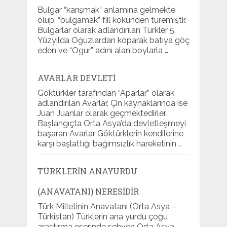
Bulgar “karışmak” anlamına gelmekte
olup; “bulgamak” fiil kökünden türemiştir.
Bulgarlar olarak adlandırılan Türkler 5.
Yüzyılda Oğuzlardan koparak batıya göç
eden ve “Ogur” adını alan boylarla …
AVARLAR DEVLETI
Göktürkler tarafından “Aparlar” olarak
adlandırılan Avarlar, Çin kaynaklarında ise
Juan Juanlar olarak geçmektedirler.
Başlangıçta Orta Asya’da devletleşmeyi
başaran Avarlar Göktürklerin kendilerine
karşı başlattığı bağımsızlık hareketinin …
TÜRKLERIN ANAYURDU
(ANAVATANI) NERESIDIR
Türk Milletinin Anavatanı (Orta Asya –
Türkistan) Türklerin ana yurdu çoğu
araştırma eserinde sehven Orta Asya