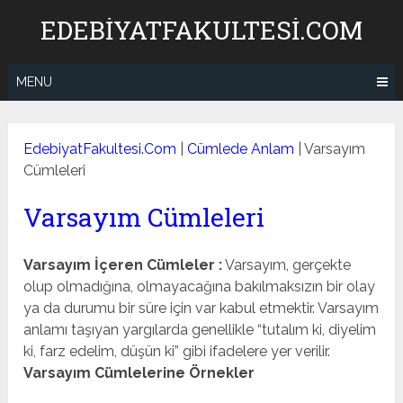
Skip
EDEBIYATFAKULTESI.COM
to
content
MENU
EdebiyatFakultesi.Com
|
Cümlede Anlam
|
Varsayım
Cümleleri
Varsayım Cümleleri
Varsayım İçeren Cümleler :
Varsayım, gerçekte
olup olmadığına, olmayacağına bakılmaksızın bir olay
ya da durumu bir süre için var kabul etmektir. Varsayım
anlamı taşıyan yargılarda genellikle “tutalım ki, diyelim
ki, farz edelim, düşün ki” gibi ifadelere yer verilir.
Varsayım Cümlelerine Örnekler