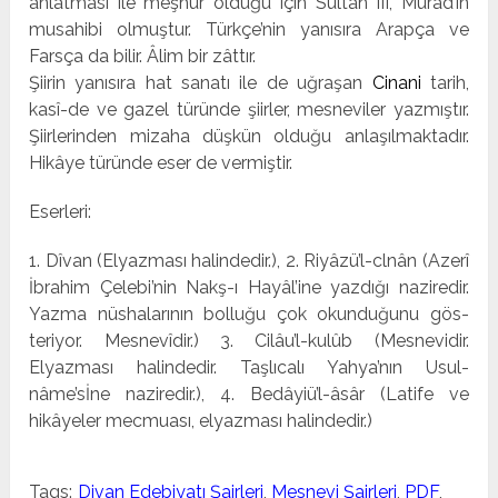
anlatması ile meşhur olduğu için Sultan III, Murad’ın
musahibi olmuştur. Türkçe’­nin yanısıra Arapça ve
Farsça da bilir. Âlim bir zâttır.
Şiirin yanısıra hat sanatı ile de uğraşan
Cinani
tarih,
kasî-de ve gazel türünde şiirler, mesneviler yazmıştır.
Şiirlerin­den mizaha düşkün olduğu anlaşılmaktadır.
Hikâye türün­de eser de vermiştir.
Eserleri:
1. Dîvan (Elyazması halindedir.), 2. Riyâzü’l-clnân (Azerî
İbrahim Çelebi’nin Nakş-ı Hayâl’ine yazdığı na­ziredir.
Yazma nüshalarının bolluğu çok okunduğunu gös­
teriyor. Mesnevîdir.) 3. Cilâu’l-kulûb (Mesnevidir.
Elyazması halindedir. Taşlıcalı Yahya’nın Usul-
nâme’sİne naziredir.), 4. Bedâyiü’l-âsâr (Latife ve
hikâyeler mecmuası, elyazması halindedir.)
Tags:
Divan Edebiyatı Şairleri
,
Mesnevi Şairleri
,
PDF
,