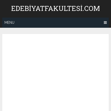
Skip
EDEBIYATFAKULTESI.COM
to
content
MENU