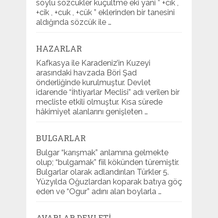
soylu sözcükler küçültme eki yani ” +cık ,
+cik , +cuk , +cük ” eklerinden bir tanesini
aldığında sözcük ile …
HAZARLAR
Kafkasya ile Karadeniz’in Kuzeyi
arasındaki havzada Böri Şad
önderliğinde kurulmuştur. Devlet
idarende “İhtiyarlar Meclisi” adı verilen bir
mecliste etkili olmuştur. Kısa sürede
hâkimiyet alanlarını genişleten …
BULGARLAR
Bulgar “karışmak” anlamına gelmekte
olup; “bulgamak” fiil kökünden türemiştir.
Bulgarlar olarak adlandırılan Türkler 5.
Yüzyılda Oğuzlardan koparak batıya göç
eden ve “Ogur” adını alan boylarla …
AVARLAR DEVLETI