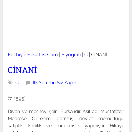
EdebiyatFakultesi.Com
|
Biyografi
|
C
|
CİNANİ
CİNANİ
C
İlk Yorumu Siz Yapın
(7-1595)
Dîvan ve mesnevi şâiri. Bursalı’dır. Asıl adı Mustafa’dır.
Medrese Öğrenimi görmüş, devlet memurluğu,
kâtiplik, ka­dılık ve müderrislik yapmıştır. Hikâye