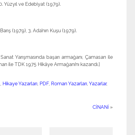
20. Yüzyıl ve Edebiyat (1979).
Barış (1979), 3. Ada’nın Kuşu (1979).
Sanat Yarışmasında başarı armağanı, Çamasan ile
man ile TDK 1975 Hikâye Armağanı’nı kazan­dı.]
ı
,
Hikaye Yazarları
,
PDF
,
Roman Yazarları
,
Yazarlar
,
CİNANİ
»