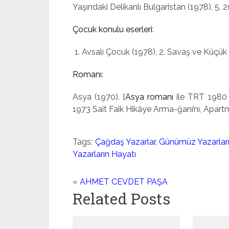
Yaşında­ki Delikanlı Bulgaristan (1978), 5. 
Çocuk konulu eserleri
:
1. Avsalı Çocuk (1978), 2. Sa­vaş ve Küçük 
Romanı
:
Asya (1970). [
Asya romanı
ile TRT 1980 
1973 Sait Faik Hikâye Arma-ğanı’nı, Apart
Tags:
Çağdaş Yazarlar
,
Günümüz Yazarlar
Yazarların Hayatı
«
AHMET CEVDET PAŞA
Related Posts