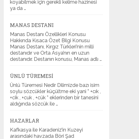
koyabilmek için gerekli kelime hazinesi
ya da …
MANAS DESTANI
Manas Destanı Özellikleri Konusu
Hakkında Kısaca Özet Bilgi Konusu
Manas Destanı, Kırgız Türkleri’nin milli
destanıdır ve Orta Asya’nın en uzun
destanıdır. Destanın konusu, Manas adlı …
ÜNLÜ TÜREMESI
Ünlü Türemesi Nedir Dilimizde bazı isim
soylu sözcükler küçültme eki yani ” +cık ,
+cik , +cuk , +cük ” eklerinden bir tanesini
aldığında sözcük ile …
HAZARLAR
Kafkasya ile Karadeniz’in Kuzeyi
arasındaki havzada Böri Şad