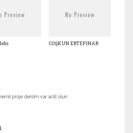
lebi
COŞKUN ERTEPINAR
nemli proje dersim var acill olun
n