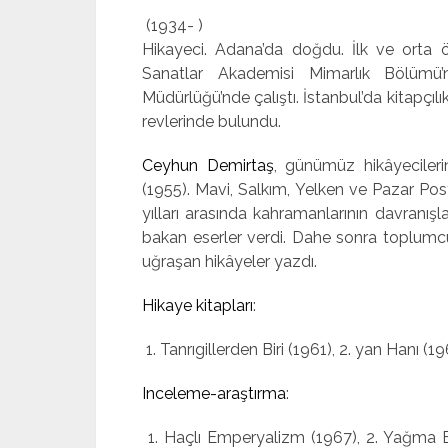
(1934- )
Hikayeci. Adana’da doğdu. İlk ve orta ö
Sanatlar Akademisi Mimar­lık Bölümü’
Müdürlüğü’nde çalıştı. İstanbul’da kitapçıl
revlerinde bulundu.
Ceyhun Demirtaş
, günümüz hikâyecilerin
(1955). Mavi, Salkım, Yelken ve Pazar Pos
yılları arasında kahramanlarının davranışl
bakan eserler verdi. Dahe son­ra toplumc
uğraşan hikâyeler yazdı.
Hikaye kitapları
:
1. Tanrıgillerden Biri (1961), 2. yan Hanı 
Inceleme-araştırma
:
1. Haçlı Emperyalizm (1967), 2. Yağma Ed