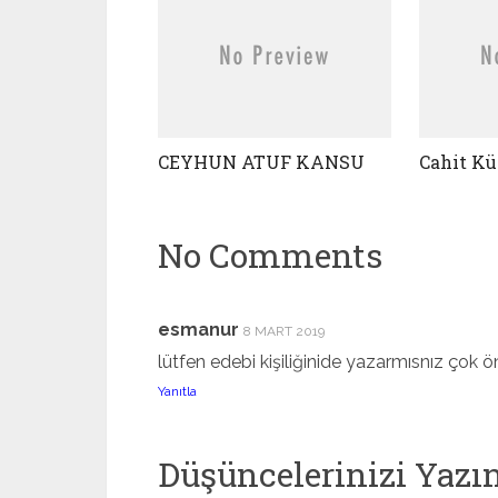
CEYHUN ATUF KANSU
Cahit Kü
No Comments
esmanur
8 MART 2019
lütfen edebi kişiliğinide yazarmısnız çok ö
Yanıtla
Düşüncelerinizi Yazı