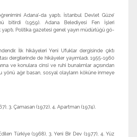
ğrenimini Adana’-da yaptı. İstanbul Devlet Güze’
nü bitirdi (1959). Adana Belediyesi Fen İşleri
ık yaptı. Politika gazetesi genel yayın müdürlüğü gö­
dendir. İlk hikâyeleri Yeni Ufuklar dergisinde çıktı
­tası dergilerinde de hikâyeler yayımladı. 1955-1960
arına ve konulara cinsî ve ruhi bunalımlar açısından
u yönü ağır basan, sosyal olayların köküne inme­ye
(1967), 3. Çamasan (1972), 4. Apartman (1974).
ilen Türkiye (1968), 3. Yeni Bir Dev (1977), 4. Yüz