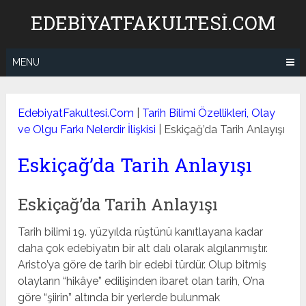
Skip
EDEBIYATFAKULTESI.COM
to
content
MENU
EdebiyatFakultesi.Com
|
Tarih Bilimi Özellikleri, Olay
ve Olgu Farkı Nelerdir İlişkisi
|
Eskiçağ’da Tarih Anlayışı
Eskiçağ’da Tarih Anlayışı
Eskiçağ’da Tarih Anlayışı
Tarih bilimi 19. yüzyılda rüştünü kanıtlayana kadar
daha çok edebiyatın bir alt dalı olarak algılanmıştır.
Aristo’ya göre de tarih bir edebi türdür. Olup bitmiş
olayların “hikâye” edilişinden ibaret olan tarih, O’na
göre “şiirin” altında bir yerlerde bulunmak