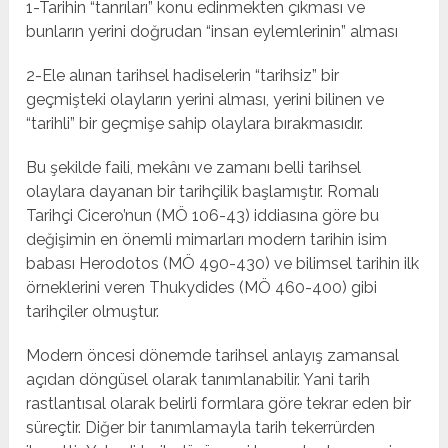
1-Tarihin “tanrıları” konu edinmekten çıkması ve
bunların yerini doğrudan “insan eylemlerinin” alması
2-Ele alınan tarihsel hadiselerin “tarihsiz” bir
geçmişteki olayların yerini alması, yerini bilinen ve
“tarihli” bir geçmişe sahip olaylara bırakmasıdır.
Bu şekilde faili, mekânı ve zamanı belli tarihsel
olaylara dayanan bir tarihçilik başlamıştır. Romalı
Tarihçi Cicero’nun (MÖ 106-43) iddiasına göre bu
değişimin en önemli mimarları modern tarihin isim
babası Herodotos (MÖ 490-430) ve bilimsel tarihin ilk
örneklerini veren Thukydides (MÖ 460-400) gibi
tarihçiler olmuştur.
Modern öncesi dönemde tarihsel anlayış zamansal
açıdan döngüsel olarak tanımlanabilir. Yani tarih
rastlantısal olarak belirli formlara göre tekrar eden bir
süreçtir. Diğer bir tanımlamayla tarih tekerrürden