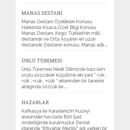
MANAS DESTANI
Manas Destanı Özellikleri Konusu
Hakkında Kısaca Özet Bilgi Konusu
Manas Destanı, Kırgız Türkleri’nin milli
destanıdır ve Orta Asya’nın en uzun
destanıdır. Destanın konusu, Manas adlı …
ÜNLÜ TÜREMESI
Ünlü Türemesi Nedir Dilimizde bazı isim
soylu sözcükler küçültme eki yani ” +cık ,
+cik , +cuk , +cük ” eklerinden bir tanesini
aldığında sözcük ile …
HAZARLAR
Kafkasya ile Karadeniz’in Kuzeyi
arasındaki havzada Böri Şad
önderliğinde kurulmuştur. Devlet
idarende “İhtiyarlar Meclisi” adı verilen bir