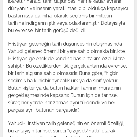
ibarettir. Yahudi tarih düşüncesi her ne kadar evrenin,
dünyanın ve insanın yaratılması gibi oldukça kapsayıcı
başlamışsa da, nihai olarak, seçilmiş bir milletin
tarihine indirgenmiştir veya odaklanmıştır. Dolayısıyla
bu evrensel bir tarih görüşü değildir.
Hristiyan geleneğin tarih düşüncesinin oluşmasında
Yahudi gelenek önemli bir yere sahip olmakla birlikte,
Hristiyan gelenek de kendine has birtakım özelliklere
sahiptir. Bu özelliklerden ilki, gerçek anlamda evrensel
bir tarih algısına sahip olmasıdır. Buna göre, “hiçbir
seçilmiş halk, hiçbir ayrıcalıklı ırk ya da sınıf yoktur.
Bütün kişiler ya da bütün halklar Tanrı’nın muradının
gerçekleşmesinde kapsanır. Bunun için de tarihsel
süreç her yerde, her zaman aynı türdendir ve her
parçası aynı bütünün parçasıdır”.
Yahudi-Hristiyan tarih geleneğinin en önemli özelliği,
bu anlayışın tarihsel süreci “çizgisel/hatti” olarak