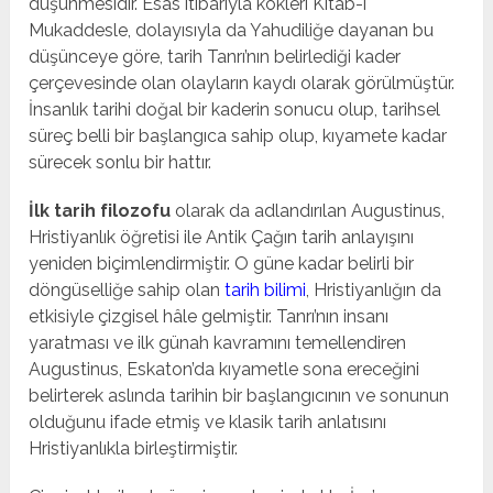
düşünmesidir. Esas itibarıyla kökleri Kitab-ı
Mukaddesle, dolayısıyla da Yahudiliğe dayanan bu
düşünceye göre, tarih Tanrı’nın belirlediği kader
çerçevesinde olan olayların kaydı olarak görülmüştür.
İnsanlık tarihi doğal bir kaderin sonucu olup, tarihsel
süreç belli bir başlangıca sahip olup, kıyamete kadar
sürecek sonlu bir hattır.
İlk tarih filozofu
olarak da adlandırılan Augustinus,
Hristiyanlık öğretisi ile Antik Çağın tarih anlayışını
yeniden biçimlendirmiştir. O güne kadar belirli bir
döngüselliğe sahip olan
tarih bilimi
, Hristiyanlığın da
etkisiyle çizgisel hâle gelmiştir. Tanrı’nın insanı
yaratması ve ilk günah kavramını temellendiren
Augustinus, Eskaton’da kıyametle sona ereceğini
belirterek aslında tarihin bir başlangıcının ve sonunun
olduğunu ifade etmiş ve klasik tarih anlatısını
Hristiyanlıkla birleştirmiştir.