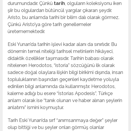
durumundadır. Çünkü
tarih
, olguların koleksiyonu iken
şiir bu olgulardan bütüncül yargılar çıkaran şeydir.
Aristo, bu anlamda tarihi bir bilim dalı olarak görmez.
Çünkü Aristo’ya göre tarih genellemeler
üretememektedir.
Eski Yunan’da tarihin işlevi kadar alanı da sınırlıdır. Bu
dönemin temel niteliği tarihsel metinlerin hikâyeci,
didaktik özellikler taşımasıdır. Tarihin babası olarak
nitelenen Herodotos, “istoria” sözcüğünü ilk olarak
sadece doğal olaylara ilişkin bilgi birikimi dışında, insan
topluluklarının başından geçenleri kaydetme yoluyla
edinilen bilgi anlamında da kullanmıştır. Herodotos,
kaleme adlığı bu esere “İstorias Apodesis”, Türkçe
anlam olarak ise “tanık olunan ve haber alınan şeylerin
anlatımı” ismini koymuştur.
Tarih Eski Yunan’da sırf “anımsanmaya değer” şeyler
olup bittiği ve bu şeyler onları görmüş olanlar