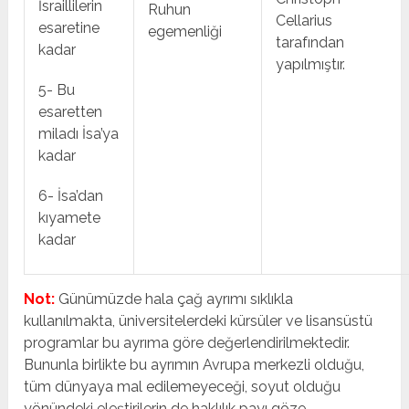
İsraillilerin
Ruhun
Cellarius
esaretine
egemenliği
tarafından
kadar
yapılmıştır.
5- Bu
esaretten
miladı İsa’ya
kadar
6- İsa’dan
kıyamete
kadar
Not:
Günümüzde hala çağ ayrımı sıklıkla
kullanılmakta, üniversitelerdeki kürsüler ve lisansüstü
programlar bu ayrıma göre değerlendirilmektedir.
Bununla birlikte bu ayrımın Avrupa merkezli olduğu,
tüm dünyaya mal edilemeyeceği, soyut olduğu
yönündeki eleştirilerin de haklılık payı göze