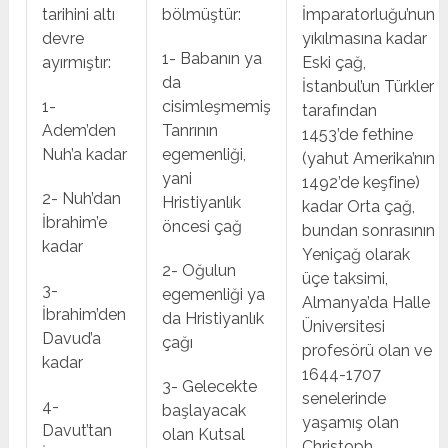
tarihini altı
bölmüştür:
İmparatorluğu’nun
devre
yıkılmasına kadar
1- Babanın ya
ayırmıştır:
Eski çağ,
da
İstanbul’un Türkler
1-
cisimleşmemiş
tarafından
Adem’den
Tanrının
1453’de fethine
Nuh’a kadar
egemenliği,
(yahut Amerika’nın
yani
1492’de keşfine)
2- Nuh’dan
Hristiyanlık
kadar Orta çağ,
İbrahim’e
öncesi çağ
bundan sonrasının
kadar
Yeniçağ olarak
2- Oğulun
üçe taksimi,
3-
egemenliği ya
Almanya’da Halle
İbrahim’den
da Hristiyanlık
Üniversitesi
Davud’a
çağı
profesörü olan ve
kadar
1644-1707
3- Gelecekte
senelerinde
4-
başlayacak
yaşamış olan
Davut’tan
olan Kutsal
Christoph