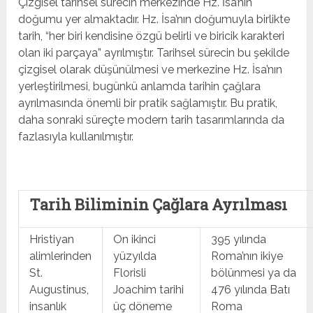
Çizgisel tarihsel sürecin merkezinde Hz. İsa’nın
doğumu yer almaktadır. Hz. İsa’nın doğumuyla birlikte
tarih, “her biri kendisine özgü belirli ve biricik karakteri
olan iki parçaya” ayrılmıştır. Tarihsel sürecin bu şekilde
çizgisel olarak düşünülmesi ve merkezine Hz. İsa’nın
yerleştirilmesi, bugünkü anlamda tarihin çağlara
ayrılmasında önemli bir pratik sağlamıştır. Bu pratik,
daha sonraki süreçte modern tarih tasarımlarında da
fazlasıyla kullanılmıştır.
Tarih Biliminin Çağlara Ayrılması
Hristiyan
On ikinci
395 yılında
alimlerinden
yüzyılda
Roma’nın ikiye
St.
Florisli
bölünmesi ya da
Augustinus,
Joachim tarihi
476 yılında Batı
insanlık
üç döneme
Roma