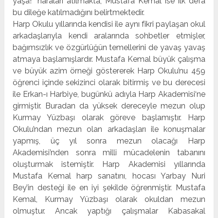
yaşa!” naraları atılmakta, Mustafa Kemal ise ilk defa
bu dileğe katılmadığını belirtmektedir.
Harp Okulu yıllarında kendisi ile aynı fikri paylaşan okul
arkadaşlarıyla kendi aralarında sohbetler etmişler,
bağımsızlık ve özgürlüğün temellerini de yavaş yavaş
atmaya başlamışlardır. Mustafa Kemal büyük çalışma
ve büyük azim örneği göstererek Harp Okulu’nu 459
öğrenci içinde sekizinci olarak bitirmiş ve bu derecesi
ile Erkan-ı Harbiye, bugünkü adıyla Harp Akademisi‘ne
girmiştir. Buradan da yüksek dereceyle mezun olup
Kurmay Yüzbaşı olarak göreve başlamıştır. Harp
Okulu’ndan mezun olan arkadaşları ile konuşmalar
yapmış, üç yıl sonra mezun olacağı Harp
Akademisi’nden sonra milli mücadelenin tabanını
oluşturmak istemiştir. Harp Akademisi yıllarında
Mustafa Kemal harp sanatını, hocası Yarbay Nuri
Bey’in desteği ile en iyi şekilde öğrenmiştir. Mustafa
Kemal, Kurmay Yüzbaşı olarak okuldan mezun
olmuştur. Ancak yaptığı çalışmalar Kabasakal