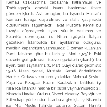
Kemal’i uzaklaştırma çabalarına kalkışmışlar ve
Trablusgarp’a oradaki isyanı bastırmak üzere
göndermişlerdir. Asıl amaçları, bu isyanda Mustafa
Kemal’in tuzağa düşürülmek ve silahlı çatışmada
öldürülmesini sağlamaktır. Fakat Mustafa Kemal bu
tuzağa düşmeyerek isyanı süratle bastırmış ve
Selanik’e dönmüştür. 14 Nisan 1909’da İtalyan
gazeteleri İstanbul’da bir ayaklanma olduğunu,
meclisin kapandığını yazmışlardır. O zaman kullanılan
Rumi takvime göre bu tarih 31 Mart 1325’tir. Eski
düzenin geri gelmesini isteyen gericilerin çıkardığı bu
isyan, tarih sayfalarına 31 Mart Olayı olarak geçmiştir.
15-16 Nisan gecesi, Mustafa Kemal önderliğinde
Hareket Ordusu ve bu orduya katılan Mahmut Şevket
Paşa ve Kolağası Kazım Karabekir’in birlikleri, 19
Nisan’da İstanbul halkına bir bildiri yayınlamışlardır. 24
Nisan’da Hareket Ordusu, Sirkeci, Aksaray, Beyoğlu ve
Edirnekapı yönlerinden İstanbul’a girmişti. 27 Nisan’da
ise Milli Meclis halinde toplanıp, Sultan Hamit’i