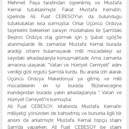
Mehmet Paşa tarafından öğrenilmiş ve Mustafa
Kemal tutuklanmıştır. Fakat Mustafa Kemal’in,
içlerinde Ali Fuat CEBESOY’un da bulunduğu
tutuklulukları kısa sürmüştür. Onlar Üçüncü Ordu’ya
tayinlerini beklerken sarayın müdahalesi ile Şam’daki
Beşinci Ordu’ya staj görmek için 5 Şubat 1905’te
atanmışlardır. İlk zamanlar Mustafa Kemal burada
aradığı ortamı bulamayarak milli mücadeleyi az
sayıdaki arkadaşlarıyla konuşmaktadır. Ama zamanla
amacına ulaşarak, ”Vatan ve Hürriyet Cemiyeti” adını
verdiği gizli örgütü Şam’da kurdu. Bu arada izin alarak
Üçüncü Ordu’ya Makedonya’ ya gitmiş ve milli
mücadelenin en iyi burada filizleneceğine
inandığından burada yakın arkadaşlarıyla “ Vatan ve
Hürriyet Cemiyeti”ni kurmuştur.
Ali Fuat CEBESOY, kitabında Mustafa Kemal’in
milliyetçi yönünden de bahsetmiş ve bununla ilgili bir
anısını da anlatmıştır. Mustafa Kemal topçu stajını
Şam’da yaparken, Ali Fuat CEBESOY ise stajını