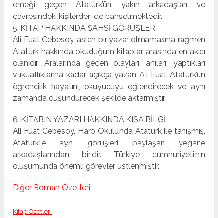
emeği geçen Atatürk’ün yakın arkadaşları ve
çevresindeki kişilerden de bahsetmektedir.
5. KİTAP HAKKINDA ŞAHSİ GÖRÜŞLER
Ali Fuat Cebesoy, aslen bir yazar olmamasına rağmen
Atatürk hakkında okuduğum kitaplar arasında en akıcı
olanıdır. Aralarında geçen olayları, anıları, yaptıkları
vukuatlıklarına kadar açıkça yazan Ali Fuat Atatürk’ün
öğrencilik hayatını, okuyucuyu eğlendirecek ve aynı
zamanda düşündürecek şekilde aktarmıştır.
6. KİTABIN YAZARI HAKKINDA KISA BİLGİ
Ali Fuat Cebesoy, Harp Okulu’nda Atatürk ile tanışmış,
Atatürk’le aynı görüşleri paylaşan yegane
arkadaşlarından biridir. Türkiye cumhuriyeti’nin
oluşumunda önemli görevler üstlenmiştir.
Diğer
Roman Özetleri
Kitap Özetleri