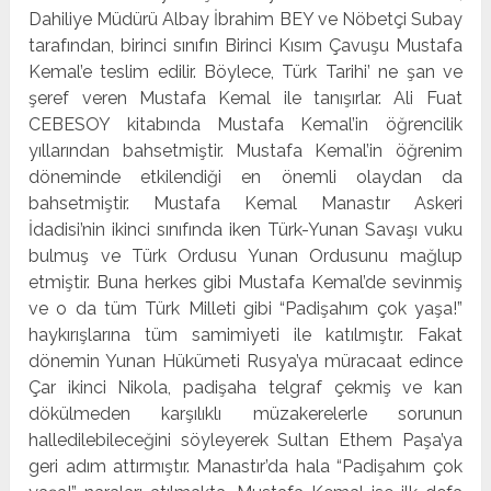
Dahiliye Müdürü Albay İbrahim BEY ve Nöbetçi Subay
tarafından, birinci sınıfın Birinci Kısım Çavuşu Mustafa
Kemal’e teslim edilir. Böylece, Türk Tarihi’ ne şan ve
şeref veren Mustafa Kemal ile tanışırlar. Ali Fuat
CEBESOY kitabında Mustafa Kemal’in öğrencilik
yıllarından bahsetmiştir. Mustafa Kemal’in öğrenim
döneminde etkilendiği en önemli olaydan da
bahsetmiştir. Mustafa Kemal Manastır Askeri
İdadisi’nin ikinci sınıfında iken Türk-Yunan Savaşı vuku
bulmuş ve Türk Ordusu Yunan Ordusunu mağlup
etmiştir. Buna herkes gibi Mustafa Kemal’de sevinmiş
ve o da tüm Türk Milleti gibi “Padişahım çok yaşa!”
haykırışlarına tüm samimiyeti ile katılmıştır. Fakat
dönemin Yunan Hükümeti Rusya’ya müracaat edince
Çar ikinci Nikola, padişaha telgraf çekmiş ve kan
dökülmeden karşılıklı müzakerelerle sorunun
halledilebileceğini söyleyerek Sultan Ethem Paşa’ya
geri adım attırmıştır. Manastır’da hala “Padişahım çok