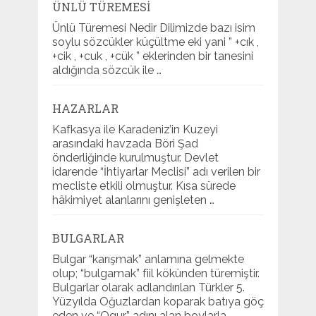
ÜNLÜ TÜREMESI
Ünlü Türemesi Nedir Dilimizde bazı isim
soylu sözcükler küçültme eki yani ” +cık ,
+cik , +cuk , +cük ” eklerinden bir tanesini
aldığında sözcük ile …
HAZARLAR
Kafkasya ile Karadeniz’in Kuzeyi
arasındaki havzada Böri Şad
önderliğinde kurulmuştur. Devlet
idarende “İhtiyarlar Meclisi” adı verilen bir
mecliste etkili olmuştur. Kısa sürede
hâkimiyet alanlarını genişleten …
BULGARLAR
Bulgar “karışmak” anlamına gelmekte
olup; “bulgamak” fiil kökünden türemiştir.
Bulgarlar olarak adlandırılan Türkler 5.
Yüzyılda Oğuzlardan koparak batıya göç
eden ve “Ogur” adını alan boylarla …