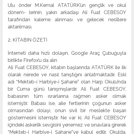
Ulu önder M.Kemal ATATÜRK’ün gençlik ve okul
dönem- lerinin, yakın arkadaşı Ali Fuat CEBESOY
tarafından kaleme alınması ve gelecek nesillere
aktarılması.
2. KİTABIN ÖZETİ
İnterneti daha hızlı dolaşın. Google Araç Çubuğuyla
birlikte Firefox’u da alın
Ali Fuat CEBESOY, kitabın başlarında ATATÜRK ile ilk
olarak nerede ve nasıl tanıştığını anlatmaktadır. Eski
adı “Mekteb-i Harbiye-i Şahane” olan Harp Okulu’nda
bir Cuma günü tanışmışlardır. Ali Fuat CEBESOY,
babasının tüm ısrarlarına rağmen asker olmak
istemiştir. Babası ise, aile fertlerinin çoğunun asker
olmasından dolayı, onun sivil bir meslekte başarı
göstermesini istemiştir. Ne var ki, Ali Fuat CEBESOY
içindeki askerlik sevgisini yenemez ve sınavlara girerek
“Mekteb-i Harbiye-i Şahane”ye kabul edilir. Okulda,