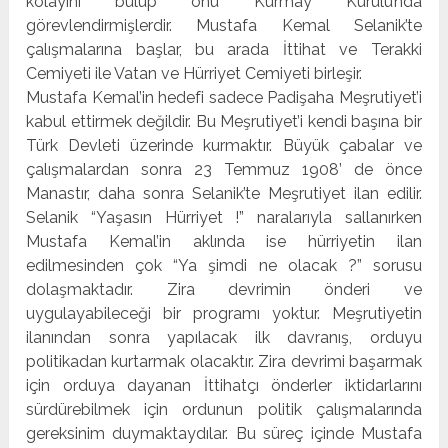
kolayını bulup onu Kurmay Kurulu’nda
görevlendirmişlerdir. Mustafa Kemal Selanik’te
çalışmalarına başlar, bu arada İttihat ve Terakki
Cemiyeti ile Vatan ve Hürriyet Cemiyeti birleşir.
Mustafa Kemal’in hedefi sadece Padişaha Meşrutiyet’i
kabul ettirmek değildir. Bu Meşrutiyet’i kendi başına bir
Türk Devleti üzerinde kurmaktır. Büyük çabalar ve
çalışmalardan sonra 23 Temmuz 1908’ de önce
Manastır, daha sonra Selanik’te Meşrutiyet ilan edilir.
Selanik “Yaşasın Hürriyet !” naralarıyla sallanırken
Mustafa Kemal’in aklında ise hürriyetin ilan
edilmesinden çok “Ya şimdi ne olacak ?” sorusu
dolaşmaktadır. Zira devrimin önderi ve
uygulayabileceği bir programı yoktur. Meşrutiyetin
ilanından sonra yapılacak ilk davranış, orduyu
politikadan kurtarmak olacaktır. Zira devrimi başarmak
için orduya dayanan İttihatçı önderler iktidarlarını
sürdürebilmek için ordunun politik çalışmalarında
gereksinim duymaktaydılar. Bu süreç içinde Mustafa