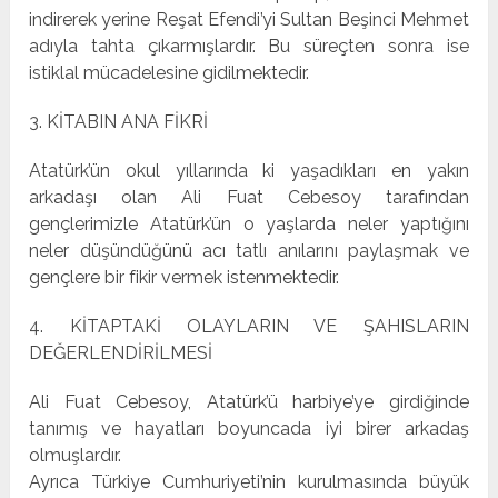
indirerek yerine Reşat Efendi’yi Sultan Beşinci Mehmet
adıyla tahta çıkarmışlardır. Bu süreçten sonra ise
istiklal mücadelesine gidilmektedir.
3. KİTABIN ANA FİKRİ
Atatürk’ün okul yıllarında ki yaşadıkları en yakın
arkadaşı olan Ali Fuat Cebesoy tarafından
gençlerimizle Atatürk’ün o yaşlarda neler yaptığını
neler düşündüğünü acı tatlı anılarını paylaşmak ve
gençlere bir fikir vermek istenmektedir.
4. KİTAPTAKİ OLAYLARIN VE ŞAHISLARIN
DEĞERLENDİRİLMESİ
Ali Fuat Cebesoy, Atatürk’ü harbiye’ye girdiğinde
tanımış ve hayatları boyuncada iyi birer arkadaş
olmuşlardır.
Ayrıca Türkiye Cumhuriyeti’nin kurulmasında büyük