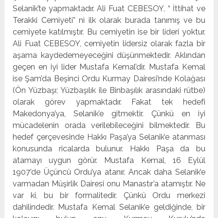
Selanik’te yapmaktadır. Ali Fuat CEBESOY, “ İttihat ve
Terakki Cemiyeti” ni ilk olarak burada tanımış ve bu
cemiyete katılmıştır. Bu cemiyetin ise bir lideri yoktur.
Ali Fuat CEBESOY, cemiyetin lidersiz olarak fazla bir
aşama kaydedemeyeceğini düşünmektedir. Aklından
geçen en iyi lider Mustafa Kemal’dir. Mustafa Kemal
ise Şam’da Beşinci Ordu Kurmay Dairesi’nde Kolağası
(Ön Yüzbaşı; Yüzbaşılık ile Binbaşılık arasındaki rütbe)
olarak görev yapmaktadır. Fakat tek hedefi
Makedonya’ya, Selanik’e gitmektir. Çünkü en iyi
mücadelenin orada verilebileceğini bilmektedir. Bu
hedef çerçevesinde Hakkı Paşa’ya Selanik’e atanması
konusunda ricalarda bulunur. Hakkı Paşa da bu
atamayı uygun görür. Mustafa Kemal, 16 Eylül
1907’de Üçüncü Ordu’ya atanır. Ancak daha Selanik’e
varmadan Müşirlik Dairesi onu Manastır’a atamıştır. Ne
var ki, bu bir formalitedir. Çünkü Ordu merkezi
dahilindedir. Mustafa Kemal Selanik’e geldiğinde, bir