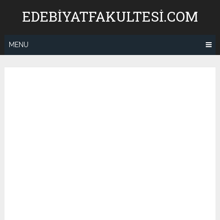
Skip
EDEBIYATFAKULTESI.COM
to
content
MENU