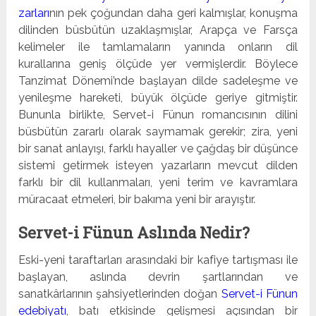
zarları
nın pek çoğundan daha geri kalmışlar, konuşma
dilinden büsbütün uzaklaşmışlar, Arapça ve Farsça
kelimeler ile tamlamaların yanında onların dil
kurallarına geniş ölçüde yer vermişlerdir. Böylece
Tanzimat Dönemi’nde başlayan dilde sadeleşme ve
yenileşme hareketi, büyük ölçüde geriye gitmiştir.
Bununla birlikte, Servet-i Fünun romancısının di­lini
büsbütün zararlı olarak saymamak gerekir; zira, yeni
bir sanat anlayışı, farklı hayaller ve çağdaş bir düşünce
sistemi getirmek isteyen yazarların mevcut dilden
farklı bir dil kullanmaları, yeni terim ve kavramlara
müracaat etmeleri, bir bakıma yeni bir arayıştır.
Servet-i Fünun Aslında Nedir?
Eski-yeni taraftarları arasındaki bir kafiye tartışması ile
başlayan, aslında devrin şart­larından ve
sanatkârlarının şahsiyetlerinden doğan
Servet-i Fünun
edebiyatı
, batı etkisinde gelişmesi açısından bir