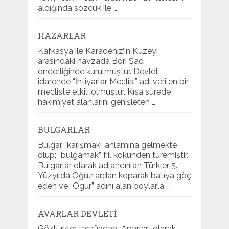
aldığında sözcük ile …
HAZARLAR
Kafkasya ile Karadeniz’in Kuzeyi
arasındaki havzada Böri Şad
önderliğinde kurulmuştur. Devlet
idarende “İhtiyarlar Meclisi” adı verilen bir
mecliste etkili olmuştur. Kısa sürede
hâkimiyet alanlarını genişleten …
BULGARLAR
Bulgar “karışmak” anlamına gelmekte
olup; “bulgamak” fiil kökünden türemiştir.
Bulgarlar olarak adlandırılan Türkler 5.
Yüzyılda Oğuzlardan koparak batıya göç
eden ve “Ogur” adını alan boylarla …
AVARLAR DEVLETI
Göktürkler tarafından “Aparlar” olarak