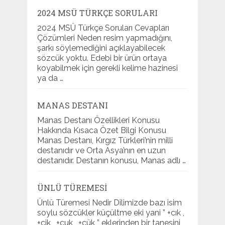
2024 MSÜ TÜRKÇE SORULARI
2024 MSÜ Türkçe Soruları Cevapları
Çözümleri Neden resim yapmadığını,
şarkı söylemediğini açıklayabilecek
sözcük yoktu. Edebi bir ürün ortaya
koyabilmek için gerekli kelime hazinesi
ya da …
MANAS DESTANI
Manas Destanı Özellikleri Konusu
Hakkında Kısaca Özet Bilgi Konusu
Manas Destanı, Kırgız Türkleri’nin milli
destanıdır ve Orta Asya’nın en uzun
destanıdır. Destanın konusu, Manas adlı …
ÜNLÜ TÜREMESI
Ünlü Türemesi Nedir Dilimizde bazı isim
soylu sözcükler küçültme eki yani ” +cık ,
+cik , +cuk , +cük ” eklerinden bir tanesini