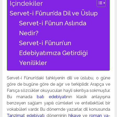
İçindekiler
Servet-i Fünun’da Dil ve Üslup
Servet-i Fünun Aslında
Nedir?
Servet-i Fünun’un
Edebiyatımıza Getirdiği
Yenilikler
Servet-i Fünun’daki tahkiyenin dili ve üslubu, o güne
göre de bugüne göre de ağır ve terkiplidir. Arapça ve
Farsça sözcükler okuyucuları hayli sıkıntıya sokmuştur.
Bu manada
batı edebiyatı
nın klasik anlayışına
benzeyen sağlam yapılı cümleleri ve entellektüel bir
vokabüleri vardır. Bu dönemde yazarlar, dil konusunda
Tanzimat edebiyatı
döneminin
hikaye
ve
roman ya­