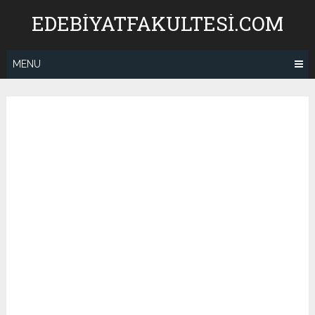
Skip
EDEBIYATFAKULTESI.COM
to
content
MENU