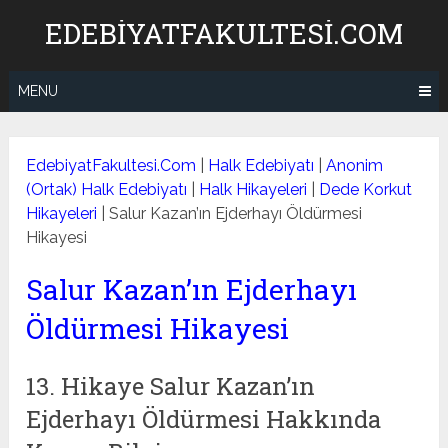
Skip
EDEBIYATFAKULTESI.COM
to
content
MENU
EdebiyatFakultesi.Com
|
Halk Edebiyatı
|
Anonim
(Ortak) Halk Edebiyatı
|
Halk Hikayeleri
|
Dede Korkut
Hikayeleri
|
Salur Kazan’ın Ejderhayı Öldürmesi
Hikayesi
Salur Kazan’ın Ejderhayı
Öldürmesi Hikayesi
13. Hikaye Salur Kazan’ın
Ejderhayı Öldürmesi Hakkında