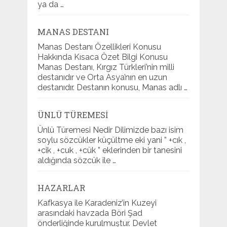
ya da …
MANAS DESTANI
Manas Destanı Özellikleri Konusu
Hakkında Kısaca Özet Bilgi Konusu
Manas Destanı, Kırgız Türkleri’nin milli
destanıdır ve Orta Asya’nın en uzun
destanıdır. Destanın konusu, Manas adlı …
ÜNLÜ TÜREMESI
Ünlü Türemesi Nedir Dilimizde bazı isim
soylu sözcükler küçültme eki yani ” +cık ,
+cik , +cuk , +cük ” eklerinden bir tanesini
aldığında sözcük ile …
HAZARLAR
Kafkasya ile Karadeniz’in Kuzeyi
arasındaki havzada Böri Şad
önderliğinde kurulmuştur. Devlet