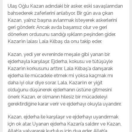
Ulaş Oğlu Kazan adındaki bir asker, eski savaşlarından
bahsederek zaferlerini anlatıyor. Bir gün ava çıkan
Kazan, yalnız başına avlanmak isteyerek askerlerini
geri gönderir. Ancak avda başarısız olur ve geri
dönerken ordusunu sandığı ışıkların peşinden gider.
Kazan’ın lalası Lala Kılbaş da onu takip eder.
Kazan, yedi yer evreninde meşale gibi yanan bir
ejderhayla karşılaşır. Ejderha, kokusu ve tütüşüyle
Kazan’ın korkusunu arttırır. Lala Kılbaş’a danışarak
ejderha ile mücadele etmek mi yoksa kaçmak mı
daha iyi olur diye sorar. Lala, Kazan’ın er yiğit
olduğunu düşünerek ejderhanın üstüne gitmesini
önerir. Kazan, er olmanın hilesiz bir mücadeleyi
gerektirdiğine karar verir ve ejderhayı okuyla uyandırır.
Kazan, ejderha ile karşılaşır ve ejderhayı uyandırmak
için ok atar. Uyanan ejderha Kazan’a saldırır ve Kazan,
Allah’a yalvararak kurtuluş için dua eder. Allah’a