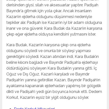
derisinden giysi, silah ve aksesuarlar yaptırır. Padişah
Bayındır’a gitmek için yola çıkar. Ancak insanların
Kazan’ın ejderha olduğunu düşünmesi nedeniyle
tepkiler alır. Padişah ise Kazan’ın iyi bir adam olduğuna
inanır ve ona güvenir. Kara Budak da Kazan’ın karşısına
çıkıp eğer ejderha olduysa kendisini yutmasını ister.
Kara Budak, Kazan’ın karşısına çıkıp ona ejderha
olduğunu söyledi ve onunla bir söyleşi yapması
gerektiğini söyledi. Kazan atından indi, Kara Budak’ın
beline kılıcını bağladı ve Bayındır Padişah’a ejderhayı
öldürdüğünü söyleyen Kara Budak’ın yanına gitti. İç
Oğuz ve Dış Oğuz, Kazan’ı karşıladı ve Bayındır
Padişah’ın yanına getirdiler. Kazan, Bayındır Padişah’ın
ayaklarına kapanarak ejderhadan yapılmış bir gölgelik
dikti ve Padişah’ı yedi gün boyunca konuk etti. Dedem
Korkut, Kazan’ın eşsiz bir yiğit olduğunu söyler.