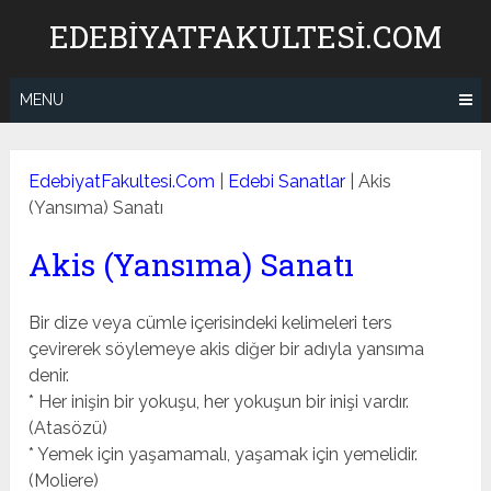
Skip
EDEBIYATFAKULTESI.COM
to
content
MENU
EdebiyatFakultesi.Com
|
Edebi Sanatlar
|
Akis
(Yansıma) Sanatı
Akis (Yansıma) Sanatı
Bir dize veya cümle içerisindeki kelimeleri ters
çevirerek söylemeye akis diğer bir adıyla yansıma
denir.
* Her inişin bir yokuşu, her yokuşun bir inişi vardır.
(Atasözü)
* Yemek için yaşamamalı, yaşamak için yemelidir.
(Moliere)