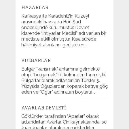
HAZARLAR
Kafkasya ile Karadeniz’in Kuzeyi
arasındaki havzada Böri Şad
önderliğinde kurulmuştur. Devlet
idarende “İhtiyarlar Meclisi” adı verilen bir
mecliste etkili olmuştur. Kısa sürede
hâkimiyet alanlarını genişleten …
BULGARLAR
Bulgar “karışmak” anlamına gelmekte
olup; “bulgamak” fiil kökünden türemiştir.
Bulgarlar olarak adlandırılan Türkler 5.
Yüzyılda Oğuzlardan koparak batıya göç
eden ve “Ogur” adını alan boylarla …
AVARLAR DEVLETI
Göktürkler tarafından “Aparlar” olarak
adlandırılan Avarlar, Çin kaynaklarında ise
Juan Juanlar olarak geçmektedirler.