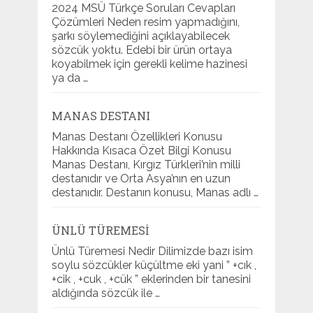
2024 MSÜ Türkçe Soruları Cevapları
Çözümleri Neden resim yapmadığını,
şarkı söylemediğini açıklayabilecek
sözcük yoktu. Edebi bir ürün ortaya
koyabilmek için gerekli kelime hazinesi
ya da …
MANAS DESTANI
Manas Destanı Özellikleri Konusu
Hakkında Kısaca Özet Bilgi Konusu
Manas Destanı, Kırgız Türkleri’nin milli
destanıdır ve Orta Asya’nın en uzun
destanıdır. Destanın konusu, Manas adlı …
ÜNLÜ TÜREMESI
Ünlü Türemesi Nedir Dilimizde bazı isim
soylu sözcükler küçültme eki yani ” +cık ,
+cik , +cuk , +cük ” eklerinden bir tanesini
aldığında sözcük ile …