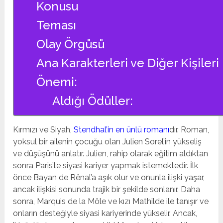
Konusu
Teması
Olay Örgüsü
Ana Karakterleri ve Diğer Kişileri
Önemi:
Aldığı Ödüller:
Kırmızı ve Siyah,
Stendhal’in en ünlü romanı
dır. Roman,
yoksul bir ailenin çocuğu olan Julien Sorel’in yükseliş
ve düşüşünü anlatır. Julien, rahip olarak eğitim aldıktan
sonra Paris’te siyasi kariyer yapmak istemektedir. İlk
önce Bayan de Rênal’a aşık olur ve onunla ilişki yaşar,
ancak ilişkisi sonunda trajik bir şekilde sonlanır. Daha
sonra, Marquis de la Môle ve kızı Mathilde ile tanışır ve
onların desteğiyle siyasi kariyerinde yükselir. Ancak,