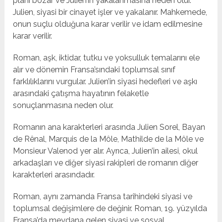
planı bozar ve Julien’in yakalanmasına neden olur.
Julien, siyasi bir cinayet işler ve yakalanır. Mahkemede,
onun suçlu olduğuna karar verilir ve idam edilmesine
karar verilir.
Roman, aşk, iktidar, tutku ve yoksulluk temalarını ele
alır ve dönemin Fransa’sındaki toplumsal sınıf
farklılıklarını vurgular. Julien’in siyasi hedefleri ve aşkı
arasındaki çatışma hayatının felaketle
sonuçlanmasına neden olur.
Romanın ana karakterleri arasında Julien Sorel, Bayan
de Rênal, Marquis de la Môle, Mathilde de la Môle ve
Monsieur Valenod yer alır. Ayrıca, Julien’in ailesi, okul
arkadaşları ve diğer siyasi rakipleri de romanın diğer
karakterleri arasındadır.
Roman, aynı zamanda Fransa tarihindeki siyasi ve
toplumsal değişimlere de değinir. Roman, 19. yüzyılda
Fransa’da meydana gelen siyasi ve sosyal