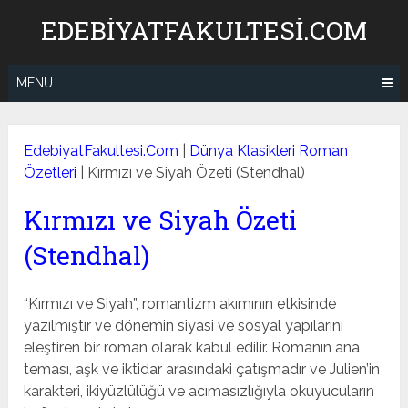
Skip
EDEBIYATFAKULTESI.COM
to
content
MENU
EdebiyatFakultesi.Com
|
Dünya Klasikleri Roman
Özetleri
|
Kırmızı ve Siyah Özeti (Stendhal)
Kırmızı ve Siyah Özeti
(Stendhal)
“Kırmızı ve Siyah”, romantizm akımının etkisinde
yazılmıştır ve dönemin siyasi ve sosyal yapılarını
eleştiren bir roman olarak kabul edilir. Romanın ana
teması, aşk ve iktidar arasındaki çatışmadır ve Julien’in
karakteri, ikiyüzlülüğü ve acımasızlığıyla okuyucuların