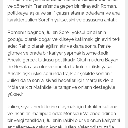
ve dönemin Fransa’sında geçen bir hikayedir. Roman,
politikaya, aşka ve sınıf çatışmalarına odaklanır ve ana
karakter Julien Sorel’in yükselişini ve düşüşünü anlatır.
Romanın başında, Julien Sorel, yoksul bir ailenin
çocuğu olarak doğar ve kiliseye katılmak için evini terk
eder. Rahip olarak eğitim alır ve daha sonra Paris’e
gitmek ve orada bir kariyer yapmak istemektedir.
Ancak, gerçek tutkusu politikadır. Okul müdürü Bayan
de Rênal’a aşık olur ve onunla tutkulu bir ilişki yaşar.
Ancak, aşk ilişkisi sonunda trajik bir şekilde sonlanır.
Julien daha sonra, siyasi hedefleri için Marquis de la
Môle ve kızı Mathilde ile tanışır ve onların desteğiyle
yükselir.
Julien, siyasi hedeflerine ulaşmak için taktikler kullanır
ve insanları manipüle eder. Monsieur Valenod adında
bir vergi tahsildarı, Julien’in rakibi olur ve onun kariyerini
engellemeye çalışır. Ancak, Julien, Valenod’u tuzağa