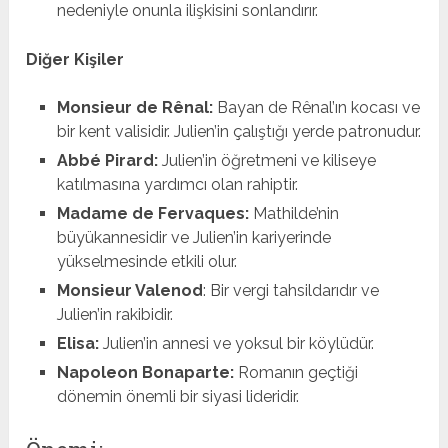
nedeniyle onunla ilişkisini sonlandırır.
Diğer Kişiler
Monsieur de Rênal:
Bayan de Rênal’ın kocası ve
bir kent valisidir. Julien’in çalıştığı yerde patronudur.
Abbé Pirard:
Julien’in öğretmeni ve kiliseye
katılmasına yardımcı olan rahiptir.
Madame de Fervaques:
Mathilde’nin
büyükannesidir ve Julien’in kariyerinde
yükselmesinde etkili olur.
Monsieur Valenod
: Bir vergi tahsildarıdır ve
Julien’in rakibidir.
Elisa:
Julien’in annesi ve yoksul bir köylüdür.
Napoleon Bonaparte:
Romanın geçtiği
dönemin önemli bir siyasi lideridir.