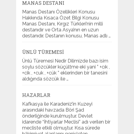
MANAS DESTANI
Manas Destanı Özellikleri Konusu
Hakkında Kısaca Özet Bilgi Konusu
Manas Destanı, Kırgız Türkleri’nin milli
destanıdır ve Orta Asya’nın en uzun
destanıdır. Destanın konusu, Manas adlı …
ÜNLÜ TÜREMESI
Ünlü Türemesi Nedir Dilimizde bazı isim
soylu sözcükler küçültme eki yani ” +cık ,
+cik , +cuk , +cük ” eklerinden bir tanesini
aldığında sözcük ile …
HAZARLAR
Kafkasya ile Karadeniz’in Kuzeyi
arasındaki havzada Böri Şad
önderliğinde kurulmuştur. Devlet
idarende “İhtiyarlar Meclisi” adı verilen bir
mecliste etkili olmuştur. Kısa sürede
hâkimiyet alanlarını genişleten …