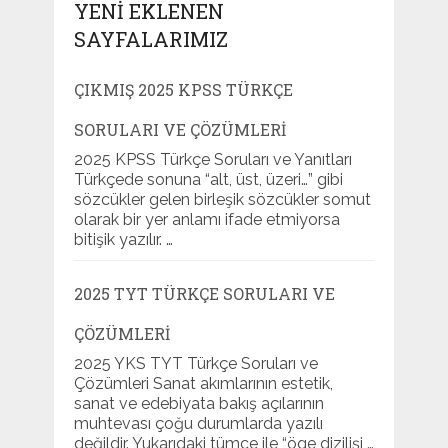
YENI EKLENEN
SAYFALARIMIZ
ÇIKMIŞ 2025 KPSS TÜRKÇE
SORULARI VE ÇÖZÜMLERI
2025 KPSS Türkçe Soruları ve Yanıtları
Türkçede sonuna “alt, üst, üzeri…” gibi
sözcükler gelen birleşik sözcükler somut
olarak bir yer anlamı ifade etmiyorsa
bitişik yazılır. …
2025 TYT TÜRKÇE SORULARI VE
ÇÖZÜMLERI
2025 YKS TYT Türkçe Soruları ve
Çözümleri Sanat akımlarının estetik,
sanat ve edebiyata bakış açılarının
muhtevası çoğu durumlarda yazılı
değildir. Yukarıdaki tümce ile “öge dizilişi …