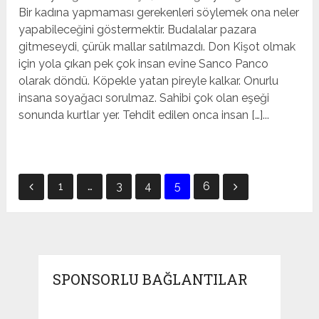
Bir kadına yapmaması gerekenleri söylemek ona neler
yapabileceğini göstermektir. Budalalar pazara
gitmeseydi, çürük mallar satılmazdı. Don Kişot olmak
için yola çıkan pek çok insan evine Sanco Panco
olarak döndü. Köpekle yatan pireyle kalkar. Onurlu
insana soyağacı sorulmaz. Sahibi çok olan eşeği
sonunda kurtlar yer. Tehdit edilen onca insan […]...
Yazı
1
…
3
4
5
6
sayfalandırması
SPONSORLU BAĞLANTILAR