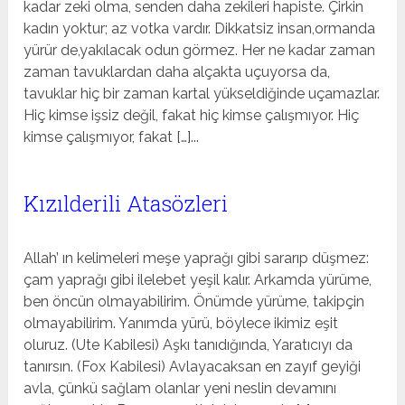
kadar zeki olma, senden daha zekileri hapiste. Çirkin
kadın yoktur; az votka vardır. Dikkatsiz insan,ormanda
yürür de,yakılacak odun görmez. Her ne kadar zaman
zaman tavuklardan daha alçakta uçuyorsa da,
tavuklar hiç bir zaman kartal yükseldiğinde uçamazlar.
Hiç kimse işsiz değil, fakat hiç kimse çalışmıyor. Hiç
kimse çalışmıyor, fakat […]...
Kızılderili Atasözleri
Allah’ ın kelimeleri meşe yaprağı gibi sararıp düşmez:
çam yaprağı gibi ilelebet yeşil kalır. Arkamda yürüme,
ben öncün olmayabilirim. Önümde yürüme, takipçin
olmayabilirim. Yanımda yürü, böylece ikimiz eşit
oluruz. (Ute Kabilesi) Aşkı tanıdığında, Yaratıcıyı da
tanırsın. (Fox Kabilesi) Avlayacaksan en zayıf geyiği
avla, çünkü sağlam olanlar yeni neslin devamını