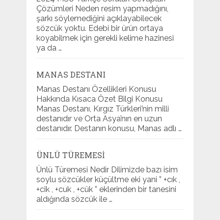
Çözümleri Neden resim yapmadığını,
şarkı söylemediğini açıklayabilecek
sözcük yoktu. Edebi bir ürün ortaya
koyabilmek için gerekli kelime hazinesi
ya da …
MANAS DESTANI
Manas Destanı Özellikleri Konusu
Hakkında Kısaca Özet Bilgi Konusu
Manas Destanı, Kırgız Türkleri’nin milli
destanıdır ve Orta Asya’nın en uzun
destanıdır. Destanın konusu, Manas adlı …
ÜNLÜ TÜREMESI
Ünlü Türemesi Nedir Dilimizde bazı isim
soylu sözcükler küçültme eki yani ” +cık ,
+cik , +cuk , +cük ” eklerinden bir tanesini
aldığında sözcük ile …