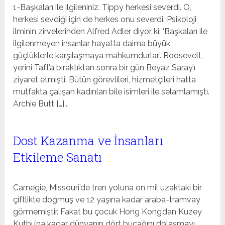
1-Başkaları ile ilgileniniz. Tippy herkesi severdi. O,
herkesi sevdiği için de herkes onu severdi. Psikoloji
ilminin zirvelerinden Alfred Adler diyor ki: ‘Başkaları ile
ilgilenmeyen insanlar hayatta daima büyük
güçlüklerle karşılaşmaya mahkumdurlar’. Roosevelt,
yerini Taft’a bıraktıktan sonra bir gün Beyaz Saray’ı
ziyaret etmişti. Bütün görevlileri, hizmetçileri hatta
mutfakta çalışan kadınları bile isimleri ile selamlamıştı.
Archie Butt […]...
Dost Kazanma ve İnsanları
Etkileme Sanatı
Carnegie, Missouri’de tren yoluna on mil uzaktaki bir
çiftlikte doğmuş ve 12 yaşına kadar araba-tramvay
görmemiştir. Fakat bu çocuk Hong Kong’dan Kuzey
Kutbu’na kadar dünyanın dört bucağını dolaşmayı,