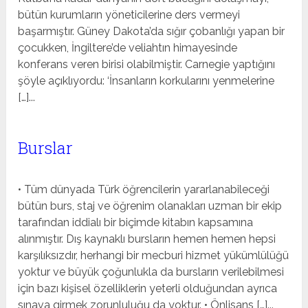
bütün kurumların yöneticilerine ders vermeyi
başarmıştır. Güney Dakota’da sığır çobanlığı yapan bir
çocukken, İngiltere’de veliahtın himayesinde
konferans veren birisi olabilmiştir. Carnegie yaptığını
şöyle açıklıyordu: ‘İnsanların korkularını yenmelerine
[…]...
Burslar
• Tüm dünyada Türk öğrencilerin yararlanabileceği
bütün burs, staj ve öğrenim olanakları uzman bir ekip
tarafından iddialı bir biçimde kitabın kapsamına
alınmıştır. Dış kaynaklı bursların hemen hemen hepsi
karşılıksızdır, herhangi bir mecburi hizmet yükümlülüğü
yoktur ve büyük çoğunlukla da bursların verilebilmesi
için bazı kişisel özelliklerin yeterli olduğundan ayrıca
sınava girmek zorunluluğu da yoktur. • Önlisans […]...