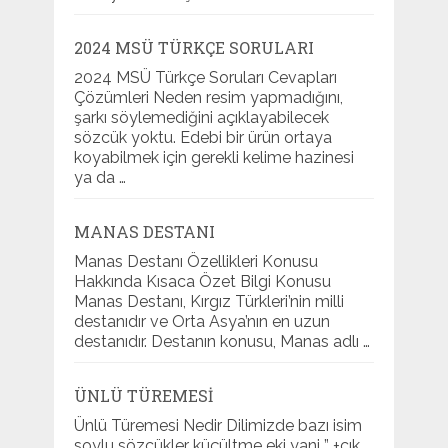
2024 MSÜ TÜRKÇE SORULARI
2024 MSÜ Türkçe Soruları Cevapları
Çözümleri Neden resim yapmadığını,
şarkı söylemediğini açıklayabilecek
sözcük yoktu. Edebi bir ürün ortaya
koyabilmek için gerekli kelime hazinesi
ya da …
MANAS DESTANI
Manas Destanı Özellikleri Konusu
Hakkında Kısaca Özet Bilgi Konusu
Manas Destanı, Kırgız Türkleri’nin milli
destanıdır ve Orta Asya’nın en uzun
destanıdır. Destanın konusu, Manas adlı …
ÜNLÜ TÜREMESI
Ünlü Türemesi Nedir Dilimizde bazı isim
soylu sözcükler küçültme eki yani ” +cık ,