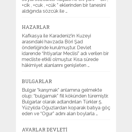
+cik , +cuk , +cük ” eklerinden bir tanesini
aldığında sözcük ile …
HAZARLAR
Kafkasya ile Karadeniz’in Kuzeyi
arasındaki havzada Böri Şad
önderliğinde kurulmuştur. Devlet
idarende “İhtiyarlar Meclisi” adı verilen bir
mecliste etkili olmuştur. Kısa sürede
hâkimiyet alanlarını genişleten …
BULGARLAR
Bulgar “karışmak” anlamına gelmekte
olup; “bulgamak” fiil kökünden türemiştir.
Bulgarlar olarak adlandırılan Türkler 5.
Yüzyılda Oğuzlardan koparak batıya göç
eden ve “Ogur” adını alan boylarla …
AVARLAR DEVLETI