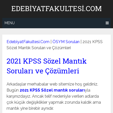
Skip
EDEBIYATFAKULTESI.COM
to
content
MENU
EdebiyatFakultesi.Com
|
ÖSYM Soruları
|
2021 KPSS
Sözel Mantık Soruları ve Çözümleri
2021 KPSS Sözel Mantık
Soruları ve Çözümleri
Arkadaşlar merhabalar web sitemize hoş geldiniz.
Bugün
2021 KPSS Sözel mantık soruları
yla
karşınızdayız. Ancak telif nedeniyle verilen adlarda
çok küçük değişiklikler yapmak zorunda kaldık ama
mantık yine birebir aynıdır.