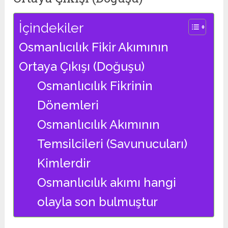
İçindekiler
Osmanlıcılık Fikir Akımının
Ortaya Çıkışı (Doğuşu)
Osmanlıcılık Fikrinin
Dönemleri
Osmanlıcılık Akımının
Temsilcileri (Savunucuları)
Kimlerdir
Osmanlıcılık akımı hangi
olayla son bulmuştur