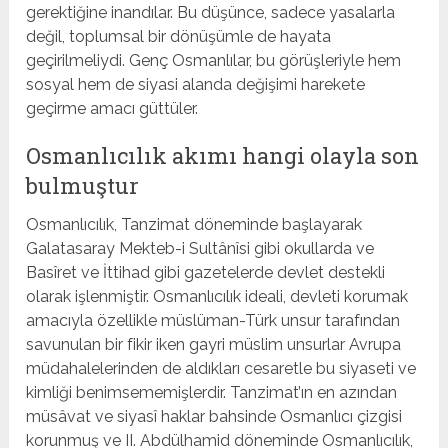
gerektiğine inandılar. Bu düşünce, sadece yasalarla
değil, toplumsal bir dönüşümle de hayata
geçirilmeliydi. Genç Osmanlılar, bu görüşleriyle hem
sosyal hem de siyasi alanda değişimi harekete
geçirme amacı güttüler.
Osmanlıcılık akımı hangi olayla son
bulmuştur
Osmanlıcılık, Tanzimat döneminde başlayarak
Galatasaray Mekteb-i Sultânîsi gibi okullarda ve
Basîret ve İttihad gibi gazetelerde devlet destekli
olarak işlenmiştir. Osmanlıcılık ideali, devleti korumak
amacıyla özellikle müslüman-Türk unsur tarafından
savunulan bir fikir iken gayri müslim unsurlar Avrupa
müdahalelerinden de aldıkları cesaretle bu siyaseti ve
kimliği benimsememişlerdir. Tanzimat’ın en azından
müsâvat ve siyasî haklar bahsinde Osmanlıcı çizgisi
korunmuş ve II. Abdülhamid döneminde Osmanlıcılık,