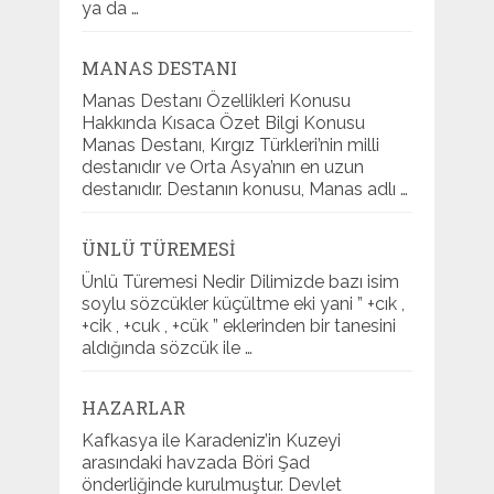
ya da …
MANAS DESTANI
Manas Destanı Özellikleri Konusu
Hakkında Kısaca Özet Bilgi Konusu
Manas Destanı, Kırgız Türkleri’nin milli
destanıdır ve Orta Asya’nın en uzun
destanıdır. Destanın konusu, Manas adlı …
ÜNLÜ TÜREMESI
Ünlü Türemesi Nedir Dilimizde bazı isim
soylu sözcükler küçültme eki yani ” +cık ,
+cik , +cuk , +cük ” eklerinden bir tanesini
aldığında sözcük ile …
HAZARLAR
Kafkasya ile Karadeniz’in Kuzeyi
arasındaki havzada Böri Şad
önderliğinde kurulmuştur. Devlet