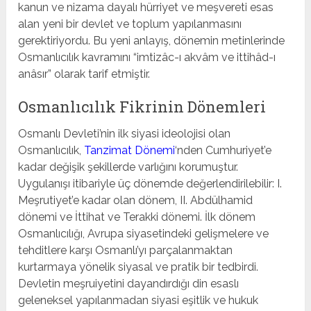
kanun ve nizama dayalı hürriyet ve meşvereti esas
alan yeni bir devlet ve toplum yapılanmasını
gerektiriyordu. Bu yeni anlayış, dönemin metinlerinde
Osmanlıcılık kavramını “imtizâc-ı akvâm ve ittihâd-ı
anâsır” olarak tarif etmiştir.
Osmanlıcılık Fikrinin Dönemleri
Osmanlı Devleti’nin ilk siyasi ideolojisi olan
Osmanlıcılık,
Tanzimat Dönemi
‘nden Cumhuriyet’e
kadar değişik şekillerde varlığını korumuştur.
Uygulanışı itibariyle üç dönemde değerlendirilebilir: I.
Meşrutiyet’e kadar olan dönem, II. Abdülhamid
dönemi ve İttihat ve Terakki dönemi. İlk dönem
Osmanlıcılığı, Avrupa siyasetindeki gelişmelere ve
tehditlere karşı Osmanlı’yı parçalanmaktan
kurtarmaya yönelik siyasal ve pratik bir tedbirdi.
Devletin meşruiyetini dayandırdığı din esaslı
geleneksel yapılanmadan siyasi eşitlik ve hukuk