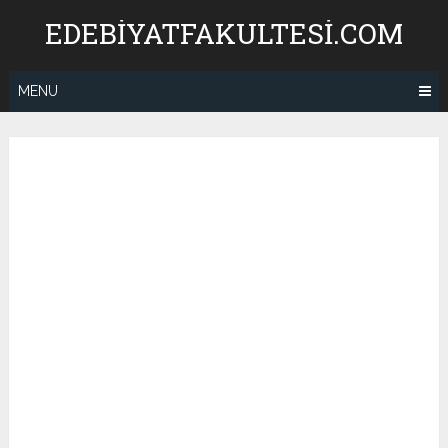
Skip
EDEBIYATFAKULTESI.COM
to
content
MENU