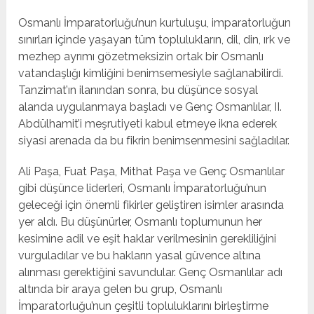
Osmanlı İmparatorluğu’nun kurtuluşu, imparatorluğun
sınırları içinde yaşayan tüm toplulukların, dil, din, ırk ve
mezhep ayrımı gözetmeksizin ortak bir Osmanlı
vatandaşlığı kimliğini benimsemesiyle sağlanabilirdi.
Tanzimat’ın ilanından sonra, bu düşünce sosyal
alanda uygulanmaya başladı ve Genç Osmanlılar, II.
Abdülhamit’i meşrutiyeti kabul etmeye ikna ederek
siyasi arenada da bu fikrin benimsenmesini sağladılar.
Ali Paşa, Fuat Paşa, Mithat Paşa ve Genç Osmanlılar
gibi düşünce liderleri, Osmanlı İmparatorluğu’nun
geleceği için önemli fikirler geliştiren isimler arasında
yer aldı. Bu düşünürler, Osmanlı toplumunun her
kesimine adil ve eşit haklar verilmesinin gerekliliğini
vurguladılar ve bu hakların yasal güvence altına
alınması gerektiğini savundular. Genç Osmanlılar adı
altında bir araya gelen bu grup, Osmanlı
İmparatorluğu’nun çeşitli topluluklarını birleştirme