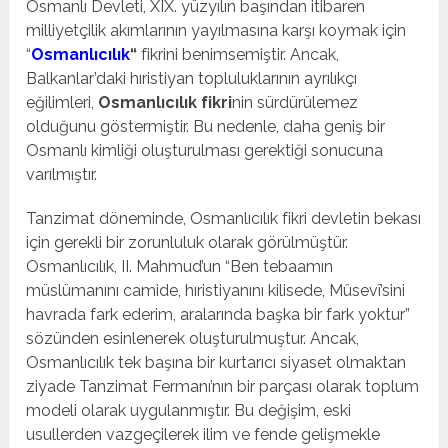
Osmanlı Devleti, XIX. yüzyılın başından itibaren
milliyetçilik akımlarının yayılmasına karşı koymak için
“
Osmanlıcılık
“
fikrini benimsemiştir. Ancak,
Balkanlar’daki hıristiyan topluluklarının ayrılıkçı
eğilimleri,
Osmanlıcılık fikri
nin sürdürülemez
olduğunu göstermiştir. Bu nedenle, daha geniş bir
Osmanlı kimliği oluşturulması gerektiği sonucuna
varılmıştır.
Tanzimat döneminde, Osmanlıcılık fikri devletin bekası
için gerekli bir zorunluluk olarak görülmüştür.
Osmanlıcılık, II. Mahmud’un “Ben tebaamın
müslümanını camide, hıristiyanını kilisede, Mûsevî’sini
havrada fark ederim, aralarında başka bir fark yoktur”
sözünden esinlenerek oluşturulmuştur. Ancak,
Osmanlıcılık tek başına bir kurtarıcı siyaset olmaktan
ziyade Tanzimat Fermanı’nın bir parçası olarak toplum
modeli olarak uygulanmıştır. Bu değişim, eski
usullerden vazgeçilerek ilim ve fende gelişmekle