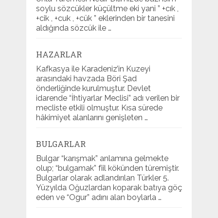
soylu sözcükler küçültme eki yani ” +cık ,
+cik , +cuk , +cük ” eklerinden bir tanesini
aldığında sözcük ile …
HAZARLAR
Kafkasya ile Karadeniz’in Kuzeyi
arasındaki havzada Böri Şad
önderliğinde kurulmuştur. Devlet
idarende “İhtiyarlar Meclisi” adı verilen bir
mecliste etkili olmuştur. Kısa sürede
hâkimiyet alanlarını genişleten …
BULGARLAR
Bulgar “karışmak” anlamına gelmekte
olup; “bulgamak” fiil kökünden türemiştir.
Bulgarlar olarak adlandırılan Türkler 5.
Yüzyılda Oğuzlardan koparak batıya göç
eden ve “Ogur” adını alan boylarla …