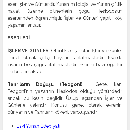
eseri İşler ve Günler’dir. Yunan mitolojisi ve Yunan çiftlik
hayatı üzerine bilinenlerin çoğu
Hesiodos’un
eserleri
nden öğrenilmiştir. “
İşler ve Günler
” yapıtı, köy
yaşamını an­latır.
ESERLERİ:
İŞLER VE GÜNLER:
Otantik bir şiir olan İşler ve Günler,
genel olarak çiftçi hayatını anlatmaktadır. Eserde
insanın beş çağı anlatılmaktadır. Eserde bazı öğütler
de bulunmaktadır.
Tanrıların Doğuşu
(
Teogoni
)
: Genel kanı
Teogoni`nin yazarının Hesiodos olduğu yönündedir,
ancak bu kesin değildir. Üslup açısından İşler ve
Günler`e yakındır. Konusu genel olarak evrenin,
dünyanın ve Tanrıların kökeni, varoluşlarıdır.
Eski Yunan Edebiyatı