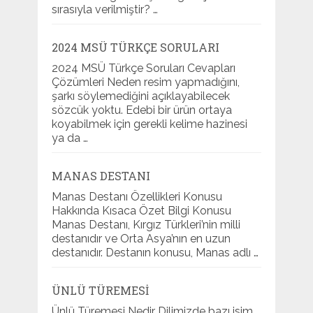
sırasıyla verilmiştir? …
2024 MSÜ TÜRKÇE SORULARI
2024 MSÜ Türkçe Soruları Cevapları
Çözümleri Neden resim yapmadığını,
şarkı söylemediğini açıklayabilecek
sözcük yoktu. Edebi bir ürün ortaya
koyabilmek için gerekli kelime hazinesi
ya da …
MANAS DESTANI
Manas Destanı Özellikleri Konusu
Hakkında Kısaca Özet Bilgi Konusu
Manas Destanı, Kırgız Türkleri’nin milli
destanıdır ve Orta Asya’nın en uzun
destanıdır. Destanın konusu, Manas adlı …
ÜNLÜ TÜREMESI
Ünlü Türemesi Nedir Dilimizde bazı isim