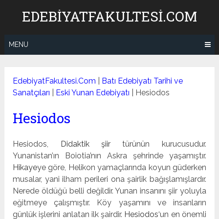
Skip
EDEBIYATFAKULTESI.COM
to
content
MENU
EdebiyatFakultesi.Com
|
Batı Edebiyatı Tarihi ve
Sanatçıları
|
Eski Yunan Edebiyatı
|
Hesiodos
Hesiodos
Hesiodos,
Didaktik şiir
türünün kurucusudur.
Yunanistan’ın Boiotia’nın Askra şehrinde yaşamıştır.
Hikaye
ye göre, Helikon yamaçlarında koyun güderken
musalar, yani ilham perileri ona şairlik bağışlamışlardır.
Nerede öldüğü belli değildir. Yunan insanını şiir yoluyla
eğitmeye çalışmıştır. Köy yaşamını ve insanların
günlük işlerini anlatan ilk şairdir.
Hesiodos
‘un en önemli