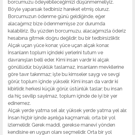
borcumuzu ödeyebileceğimizi düşünmemeliyiz.
Böyle yaparsak tedbirsiz hareket etmiş oluruz.
Borcumuzun ödenme günü geldiğinde, eğer
alacağımız bize ödenmemişse zor durumda
kalabiliriz. Bu yüzden borcumuzu, alacağımızla öderiz
hesabına gitmek doğru değildir; bu bir tedbirsizliktir.
Alçak uçan yüce konar, yüce uçan alçak konar.
İnsanların toplum içindeki yerlerini tutum ve
davranışları belli eder. Kimi insan vardır ki alçak
gönüllüdür, büyüklük taslamaz, insanların mevkilerine
göre tavır takınmaz; işte bu kimseler saygı ve sevgi
görür, toplum içinde yükselir. Kimi insan da vardır ki
kibirlidir, herkesi küçük görür, üstünlük taslar; bu insan
da hiç sevilip sayılmaz, toplum içinde de iyi bir yer
edinemez.
Alçak yerde yatma sel alır, yüksek yerde yatma yel alır.
İnsan hiçbir işinde aşırılığa kaçmamalı, orta bir yol
izlemelidir. Gerek maddî, gerekse manevî yönden
kendisine en uygun olanı seçmelidir. Orta bir yol