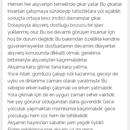
Hemen her alışverişin temelinde çıkar yatar. Bu çıkarlar
insanları çatışmaya sürükleyip tatsızlıklara yol açabilir;
sonuçta ortaya kırıcı, incitici davranışlar çıkar.
Dolayısıyla alışveriş dostluğu bozucu bir işlev
yüklenmiş olur. Bu ise devamlı görüşen insanlar için
hoş bir durum değildir. Bu bakımdan özellikle kendine
güvenemeyenler, dostluklarının devamını dileyenler
alışveriş konusunda dikkatli olmalı, gerekirse
birbirleriyle alışverişten kaçınmalıdırlar.
Akşama karşı gitme, tana karşı yatma.
Yüce Allah, gündüzü çalışıp rızk kazanma, geceyi de
uyku ve dinlenme zamanı olarak yaratmıştır. Bu
sebeple erken kalkıp çalışmalı ve erken yatmalıdır.
Yola çıkmak için de en uygun zaman seher vaktidir,
her şey görünür olduğundan daha güvenlidir. Gece
yolculuk yapmaktan mümkünse kaçınmalıdır; gece
yolculuğu hem zor, hem de tehlikelidir.
Akşamın hayrından sabahın şerri yeğdir (iyidir).
Elden geldiğince işler akşam ya da gece