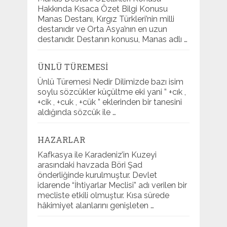
Hakkında Kısaca Özet Bilgi Konusu
Manas Destanı, Kırgız Türkleri’nin milli
destanıdır ve Orta Asya’nın en uzun
destanıdır. Destanın konusu, Manas adlı …
ÜNLÜ TÜREMESI
Ünlü Türemesi Nedir Dilimizde bazı isim
soylu sözcükler küçültme eki yani ” +cık ,
+cik , +cuk , +cük ” eklerinden bir tanesini
aldığında sözcük ile …
HAZARLAR
Kafkasya ile Karadeniz’in Kuzeyi
arasındaki havzada Böri Şad
önderliğinde kurulmuştur. Devlet
idarende “İhtiyarlar Meclisi” adı verilen bir
mecliste etkili olmuştur. Kısa sürede
hâkimiyet alanlarını genişleten …