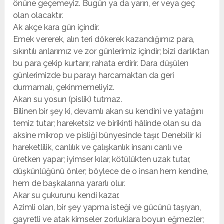
önüne geçemeyiz. Bugün ya da yarın, er veya geç
olan olacaktır.
Ak akçe kara gün içindir.
Emek vererek, alın teri dökerek kazandığımız para,
sıkıntılı anlarımız ve zor günlerimiz içindir; bizi darlıktan
bu para çekip kurtarır, rahata erdirir. Dara düşülen
günlerimizde bu parayı harcamaktan da geri
durmamalı, çekinmemeliyiz.
Akan su yosun (pislik) tutmaz.
Bilinen bir şey ki, devamlı akan su kendini ve yatağını
temiz tutar; hareketsiz ve birikinti hâlinde olan su da
aksine mikrop ve pisliği bünyesinde taşır. Denebilir ki
hareketlilik, canlılık ve çalışkanlık insanı canlı ve
üretken yapar; iyimser kılar, kötülükten uzak tutar,
düşkünlüğünü önler; böylece de o insan hem kendine,
hem de başkalarına yararlı olur.
Akar su çukurunu kendi kazar.
Azimli olan, bir şey yapma isteği ve gücünü taşıyan,
gayretli ve atak kimseler zorluklara boyun eğmezler;