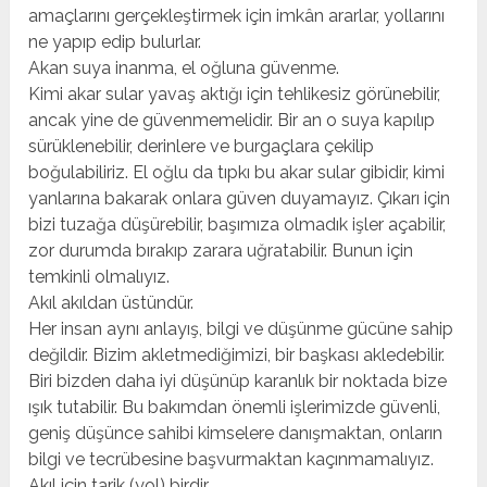
amaçlarını gerçekleştirmek için imkân ararlar, yollarını
ne yapıp edip bulurlar.
Akan suya inanma, el oğluna güvenme.
Kimi akar sular yavaş aktığı için tehlikesiz görünebilir,
ancak yine de güvenmemelidir. Bir an o suya kapılıp
sürüklenebilir, derinlere ve burgaçlara çekilip
boğulabiliriz. El oğlu da tıpkı bu akar sular gibidir, kimi
yanlarına bakarak onlara güven duyamayız. Çıkarı için
bizi tuzağa düşürebilir, başımıza olmadık işler açabilir,
zor durumda bırakıp zarara uğratabilir. Bunun için
temkinli olmalıyız.
Akıl akıldan üstündür.
Her insan aynı anlayış, bilgi ve düşünme gücüne sahip
değildir. Bizim akletmediğimizi, bir başkası akledebilir.
Biri bizden daha iyi düşünüp karanlık bir noktada bize
ışık tutabilir. Bu bakımdan önemli işlerimizde güvenli,
geniş düşünce sahibi kimselere danışmaktan, onların
bilgi ve tecrübesine başvurmaktan kaçınmamalıyız.
Akıl için tarik (yol) birdir.