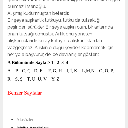
durmaz insanoğlu.
Alışmış kudurmuştan beterdir.
Bir şeye alışkanlık tutkuyu, tutku da tutsaklığı
peşinden sürükler. Bir şeye alışkın olan, bir anlamda
onun tutsağı olmuştur. Artık onu yöneten
alışkanlıklarıdır, kolay kolay bu alışkanlıklardan
vazgeçmez. Alışkın olduğu şeyden kopmamak için
her yola başvurur, delice davranışlar gösterir.
A Bölümünde Sayfa >
1
2
3
4
A
B
C, Ç
D, E
F, G, H
I, İ, K
L,M,N
O, Ö, P,
R
S, Ş
T, U, Ü, V
Y, Z
Benzer Sayfalar
Atasözleri