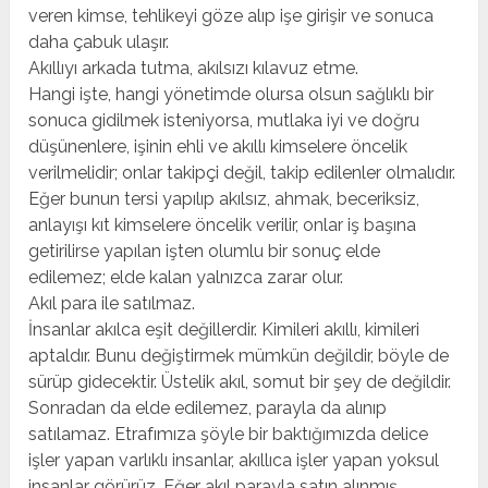
veren kimse, tehlikeyi göze alıp işe girişir ve sonuca
daha çabuk ulaşır.
Akıllıyı arkada tutma, akılsızı kılavuz etme.
Hangi işte, hangi yönetimde olursa olsun sağlıklı bir
sonuca gidilmek isteniyorsa, mutlaka iyi ve doğru
düşünenlere, işinin ehli ve akıllı kimselere öncelik
verilmelidir; onlar takipçi değil, takip edilenler olmalıdır.
Eğer bunun tersi yapılıp akılsız, ahmak, beceriksiz,
anlayışı kıt kimselere öncelik verilir, onlar iş başına
getirilirse yapılan işten olumlu bir sonuç elde
edilemez; elde kalan yalnızca zarar olur.
Akıl para ile satılmaz.
İnsanlar akılca eşit değillerdir. Kimileri akıllı, kimileri
aptaldır. Bunu değiştirmek mümkün değildir, böyle de
sürüp gidecektir. Üstelik akıl, somut bir şey de değildir.
Sonradan da elde edilemez, parayla da alınıp
satılamaz. Etrafımıza şöyle bir baktığımızda delice
işler yapan varlıklı insanlar, akıllıca işler yapan yoksul
insanlar görürüz. Eğer akıl parayla satın alınmış