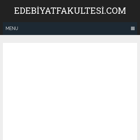
Skip
EDEBIYATFAKULTESI.COM
to
content
MENU