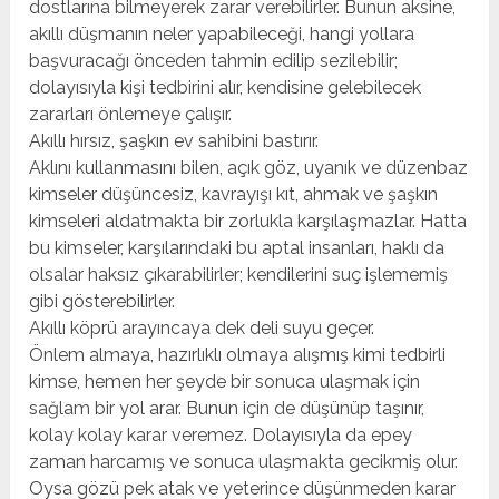
dostlarına bilmeyerek zarar verebilirler. Bunun aksine,
akıllı düşmanın neler yapabileceği, hangi yollara
başvuracağı önceden tahmin edilip sezilebilir;
dolayısıyla kişi tedbirini alır, kendisine gelebilecek
zararları önlemeye çalışır.
Akıllı hırsız, şaşkın ev sahibini bastırır.
Aklını kullanmasını bilen, açık göz, uyanık ve düzenbaz
kimseler düşüncesiz, kavrayışı kıt, ahmak ve şaşkın
kimseleri aldatmakta bir zorlukla karşılaşmazlar. Hatta
bu kimseler, karşılarındaki bu aptal insanları, haklı da
olsalar haksız çıkarabilirler; kendilerini suç işlememiş
gibi gösterebilirler.
Akıllı köprü arayıncaya dek deli suyu geçer.
Önlem almaya, hazırlıklı olmaya alışmış kimi tedbirli
kimse, hemen her şeyde bir sonuca ulaşmak için
sağlam bir yol arar. Bunun için de düşünüp taşınır,
kolay kolay karar veremez. Dolayısıyla da epey
zaman harcamış ve sonuca ulaşmakta gecikmiş olur.
Oysa gözü pek atak ve yeterince düşünmeden karar