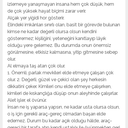
izlemeye yanaşmayan insana hem çok düşük, hem
de çok yüksek hayat biçimi zarar verir.
Alçak yer yiğidi hor gösterir.
Elindeki imkânları sınırlı olan, basit bir görevde bulunan
kimse ne kadar değerli olursa olsun kendini
gösteremez; kişiliğini, yeteneğini kanıtlayıp lâyık
olduğu yere gelemez. Bu durumda onun önemsiz
görülmesine, etkisiz kalmasına, yitip gitmesine sebep
olur.
Al elmaya taş atan çok olur.
1. Önemli, parlak mevkileri elde etmeye çalışan çok
olur. 2. Değerli, güzel ve çekici olan şey herkesin
dikkatini çeker. Kimileri onu elde etmeye çalışırken,
kimileri de kıskançlığa düşüp onun aleyhinde çalışırlar.
Alet işler, el övünür.
İnsan ne iş yaparsa yapsın, ne kadar usta olursa olsun,
o iş için gerekli araç-gereç olmadan başarı elde
edemez. Durum bu kadar açık olduğu hâlde, araç-
gereci bir tarafa atıp kendi ustalığı ile övünmekten geri