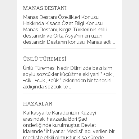
MANAS DESTANI
Manas Destanı Özellikleri Konusu
Hakkında Kısaca Özet Bilgi Konusu
Manas Destanı, Kırgız Türkleri’nin milli
destanıdır ve Orta Asya’nın en uzun
destanıdır. Destanın konusu, Manas adlı …
ÜNLÜ TÜREMESI
Ünlü Türemesi Nedir Dilimizde bazı isim
soylu sözcükler küçültme eki yani ” +cık ,
+cik , +cuk , +cük ” eklerinden bir tanesini
aldığında sözcük ile …
HAZARLAR
Kafkasya ile Karadeniz’in Kuzeyi
arasındaki havzada Böri Şad
önderliğinde kurulmuştur. Devlet
idarende “İhtiyarlar Meclisi” adı verilen bir
mecliste etkili olmuştur. Kısa sürede