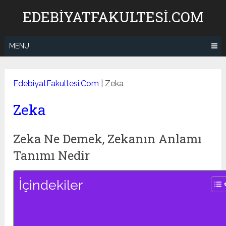
Skip
EDEBIYATFAKULTESI.COM
to
content
MENU
EdebiyatFakultesi.Com
|
Zeka
Zeka
Zeka Ne Demek, Zekanın Anlamı
Tanımı Nedir
İçindekiler