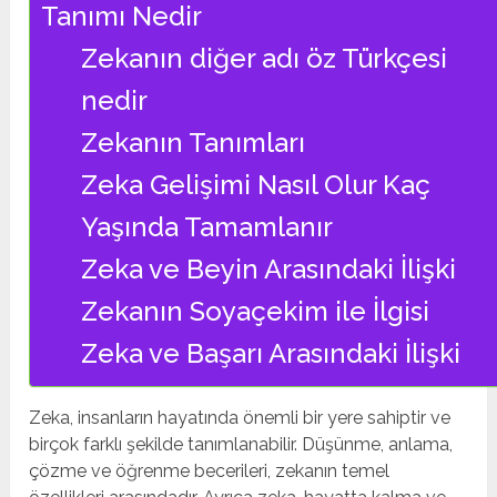
Tanımı Nedir
Zekanın diğer adı öz Türkçesi
nedir
Zekanın Tanımları
Zeka Gelişimi Nasıl Olur Kaç
Yaşında Tamamlanır
Zeka ve Beyin Arasındaki İlişki
Zekanın Soyaçekim ile İlgisi
Zeka ve Başarı Arasındaki İlişki
Zeka, insanların hayatında önemli bir yere sahiptir ve
birçok farklı şekilde tanımlanabilir. Düşünme, anlama,
çözme ve öğrenme becerileri, zekanın temel