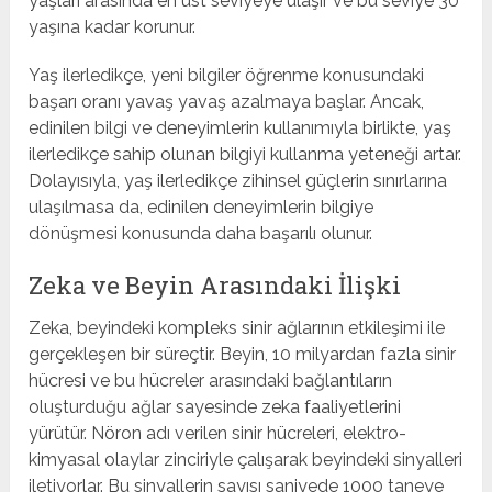
yaşları arasında en üst seviyeye ulaşır ve bu seviye 30
yaşına kadar korunur.
Yaş ilerledikçe, yeni bilgiler öğrenme konusundaki
başarı oranı yavaş yavaş azalmaya başlar. Ancak,
edinilen bilgi ve deneyimlerin kullanımıyla birlikte, yaş
ilerledikçe sahip olunan bilgiyi kullanma yeteneği artar.
Dolayısıyla, yaş ilerledikçe zihinsel güçlerin sınırlarına
ulaşılmasa da, edinilen deneyimlerin bilgiye
dönüşmesi konusunda daha başarılı olunur.
Zeka ve Beyin Arasındaki İlişki
Zeka, beyindeki kompleks sinir ağlarının etkileşimi ile
gerçekleşen bir süreçtir. Beyin, 10 milyardan fazla sinir
hücresi ve bu hücreler arasındaki bağlantıların
oluşturduğu ağlar sayesinde zeka faaliyetlerini
yürütür. Nöron adı verilen sinir hücreleri, elektro-
kimyasal olaylar zinciriyle çalışarak beyindeki sinyalleri
iletiyorlar. Bu sinyallerin sayısı saniyede 1000 taneye