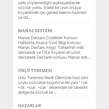
şarkı söylemediğini açıklayabilecek
sözcük yoktu. Edebi bir ürün ortaya
koyabilmek için gerekli kelime hazinesi
ya da …
MANAS DESTANI
Manas Destanı Özellikleri Konusu
Hakkında Kısaca Özet Bilgi Konusu
Manas Destanı, Kırgız Türkleri’nin milli
destanıdır ve Orta Asya’nın en uzun
destanıdır. Destanın konusu, Manas adlı …
ÜNLÜ TÜREMESI
Ünlü Türemesi Nedir Dilimizde bazı isim
soylu sözcükler küçültme eki yani ” +cık ,
+cik , +cuk , +cük ” eklerinden bir tanesini
aldığında sözcük ile …
HAZARLAR