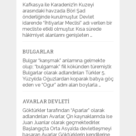
Kafkasya ile Karadeniz’in Kuzeyi
arasındaki havzada Böri Şad
önderliğinde kurulmuştur. Devlet
idarende “İhtiyarlar Meclisi” adı verilen bir
mecliste etkili olmuştur. Kısa sürede
hâkimiyet alanlarını genişleten …
BULGARLAR
Bulgar “karışmak” anlamına gelmekte
olup; “bulgamak” fiil kökünden türemiştir.
Bulgarlar olarak adlandırılan Türkler 5.
Yüzyılda Oğuzlardan koparak batıya göç
eden ve “Ogur” adını alan boylarla …
AVARLAR DEVLETI
Göktürkler tarafından “Aparlar” olarak
adlandırılan Avarlar, Çin kaynaklarında ise
Juan Juanlar olarak geçmektedirler.
Başlangıçta Orta Asya’da devletleşmeyi
başaran Avarlar Göktürklerin kendilerine