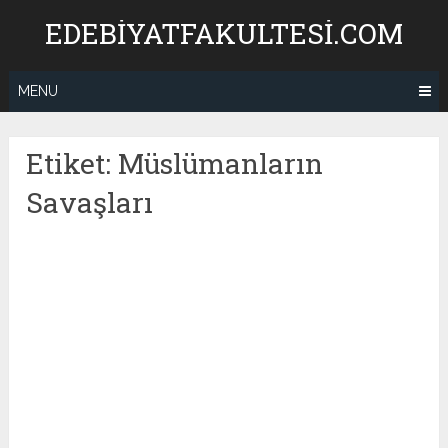
Skip
EDEBIYATFAKULTESI.COM
to
content
MENU
Etiket:
Müslümanların
Savaşları