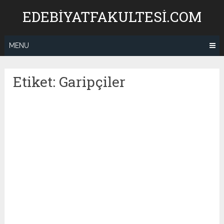
Skip
EDEBIYATFAKULTESI.COM
to
content
MENU
Etiket:
Garipçiler