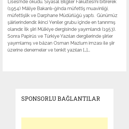
Lisesi’nde okudu. Siyasal Bilgiler Fakültesi’ni bitirerek
(1954) Mâliye Bakanlı-ğı’nda müfettiş muavinliği,
müfettişlik ve Darphane Müdür­lüğü yaptı. Günümüz
şâirlerindendir. ikinci Yeniler grubu içinde en tanınmış
olanıdır. İlk şiiri Mülkiye dergisinde yayımlandı (1953).
Sonra Papirüs ve Türkiye Yazıları dergilerinde şiirler
yayımlamış ve bâzan Osman Mazlum imzası ile şiir
üzerine denemeler ve tenkit yazıları […]...
SPONSORLU BAĞLANTILAR