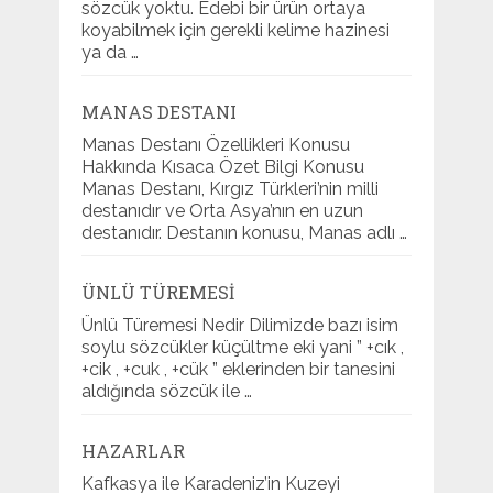
sözcük yoktu. Edebi bir ürün ortaya
koyabilmek için gerekli kelime hazinesi
ya da …
MANAS DESTANI
Manas Destanı Özellikleri Konusu
Hakkında Kısaca Özet Bilgi Konusu
Manas Destanı, Kırgız Türkleri’nin milli
destanıdır ve Orta Asya’nın en uzun
destanıdır. Destanın konusu, Manas adlı …
ÜNLÜ TÜREMESI
Ünlü Türemesi Nedir Dilimizde bazı isim
soylu sözcükler küçültme eki yani ” +cık ,
+cik , +cuk , +cük ” eklerinden bir tanesini
aldığında sözcük ile …
HAZARLAR
Kafkasya ile Karadeniz’in Kuzeyi