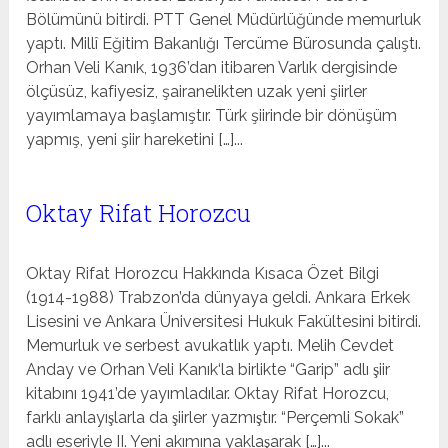
Bölümünü bitirdi. PTT Genel Müdürlüğünde memurluk
yaptı. Millî Eğitim Bakanlığı Tercüme Bürosunda çalıştı.
Orhan Veli Kanık, 1936’dan itibaren Varlık dergisinde
ölçüsüz, kafiyesiz, şairanelikten uzak yeni şiirler
yayımlamaya başlamıştır. Türk şiirinde bir dönüşüm
yapmış, yeni şiir hareketini […]...
Oktay Rifat Horozcu
Oktay Rifat Horozcu Hakkında Kısaca Özet Bilgi
(1914-1988) Trabzon’da dünyaya geldi. Ankara Erkek
Lisesini ve Ankara Üniversitesi Hukuk Fakültesini bitirdi.
Memurluk ve serbest avukatlık yaptı. Melih Cevdet
Anday ve Orhan Veli Kanık‘la birlikte “Garip” adlı şiir
kitabını 1941’de yayımladılar. Oktay Rifat Horozcu,
farklı anlayışlarla da şiirler yazmıştır. “Perçemli Sokak”
adlı eseriyle II. Yeni akımına yaklaşarak […]...