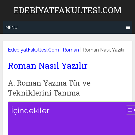
Skip
EDEBIYATFAKULTESI.COM
to
content
MENU
EdebiyatFakultesi.Com
|
Roman
|
Roman Nasıl Yazılır
Roman Nasıl Yazılır
A. Roman Yazma Tür ve
Tekniklerini Tanıma
İçindekiler