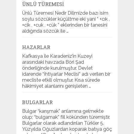
ÜNLÜ TÜREMESI
Ünlü Türemesi Nedir Dilimizde bazı isim
soylu sözcükler küçültme eki yani ” +cık ,
+cik , +cuk , +cük ” eklerinden bir tanesini
aldığında sözcük ile …
HAZARLAR
Kafkasya ile Karadeniz’in Kuzeyi
arasındaki havzada Böri Şad
önderliğinde kurulmuştur. Devlet
idarende “İhtiyarlar Meclisi” adı verilen bir
mecliste etkili olmuştur. Kısa sürede
hâkimiyet alanlarını genişleten …
BULGARLAR
Bulgar “karışmak” anlamına gelmekte
olup; “bulgamak” fiil kökünden türemiştir.
Bulgarlar olarak adlandırılan Türkler 5.
Yüzyılda Oğuzlardan koparak batıya göç