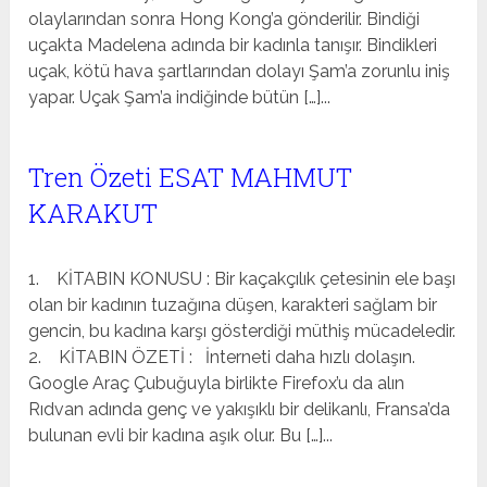
olaylarından sonra Hong Kong’a gönderilir. Bindiği
uçakta Madelena adında bir kadınla tanışır. Bindikleri
uçak, kötü hava şartlarından dolayı Şam’a zorunlu iniş
yapar. Uçak Şam’a indiğinde bütün […]...
Tren Özeti ESAT MAHMUT
KARAKUT
1. KİTABIN KONUSU : Bir kaçakçılık çetesinin ele başı
olan bir kadının tuzağına düşen, karakteri sağlam bir
gencin, bu kadına karşı gösterdiği müthiş mücadeledir.
2. KİTABIN ÖZETİ : İnterneti daha hızlı dolaşın.
Google Araç Çubuğuyla birlikte Firefox’u da alın
Rıdvan adında genç ve yakışıklı bir delikanlı, Fransa’da
bulunan evli bir kadına aşık olur. Bu […]...