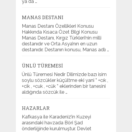
ya da …
MANAS DESTANI
Manas Destanı Özellikleri Konusu
Hakkında Kısaca Özet Bilgi Konusu
Manas Destanı, Kırgız Türkleri’nin milli
destanıdır ve Orta Asya’nın en uzun
destanıdır. Destanın konusu, Manas adlı …
ÜNLÜ TÜREMESI
Ünlü Türemesi Nedir Dilimizde bazı isim
soylu sözcükler küçültme eki yani ” +cık ,
+cik , +cuk , +cük ” eklerinden bir tanesini
aldığında sözcük ile …
HAZARLAR
Kafkasya ile Karadeniz’in Kuzeyi
arasındaki havzada Böri Şad
önderliğinde kurulmuştur. Devlet