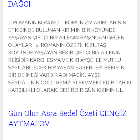
DAĞCI
1. ROMANIN KONUSU: KOMÜNİZM AKIMLARININ
ETKISINDE BULUNAN KIRIM’IN BİR KÖYÜNDE
YAŞAYAN ÇİFTÇİ BİR AİLENİN BAŞINDAN GEÇEN
OLAYLAR 2. ROMANIN ÖZETİ: KIZILTAŞ
KÖYÜ’NDE YAŞAYAN BEKİR ÇİFTÇİ BİR AİLENİN
REİSİDİR.KARISI ESMA VE KIZI AYŞE İLE MUTLU
SAYILABİLECEK BİR YAŞAM SÜRERLER. BEKİR’İN
BİR DE İNEĞİ VARDIR.ADI MACİK… AYŞE
SEYD’ALİ’NİN OĞLU REMZİ’Yİ SEVMEKTEDİR TABİKİ
KARŞILIKLI OLARAK. BEKİR,BİR GÜN KIZININ […]...
Gün Olur Asra Bedel Özeti CENGİZ
AYTMATOV