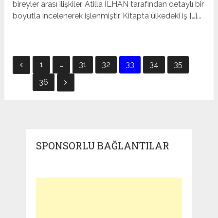
bireyler arası ilişkiler, Atilla İLHAN tarafından detaylı bir
boyutla incelenerek işlenmiştir. Kitapta ülkedeki iş […]...
Yazı
1
…
31
32
33
34
35
sayfalandırması
36
SPONSORLU BAĞLANTILAR