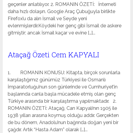
geçenler anlatılıyor. 2. ROMANIN ÖZETİ: İnterneti
daha hızlı dolaşın. Google Araç Çubuğuyla birlikte
Firefox’u da alın İsmail ve Seyde yeni
evlenmişlerdir.Köydeki her genç gibi İsmail de askere
gitmiştir; ancak İsmail kaçar ve evine […]...
Ataçağ Özeti Cem KAPYALI
1. ROMANIN KONUSU: Kitapta, birçok sorunlarla
karşılaştığımız günümüz Türkiyesi ile Osmanlı
İmparatorluğu’nun son günlerinde ve Cumhuriyet’in
başlarında canla başla mücadele etmiş olan genç
Türkiye arasında bir karşılaştırma yapılmaktadır. 2.
ROMANIN ÖZETİ: Ataçağ, Can Kapyalı’nın 1905 ile
1938 yılları arasına koymuş olduğu addır. Gerçekten
de bu dönem, Anadolu’nun bağrında doğan yeni bir
çağdır. Artık “Hasta Adam” olarak […]...