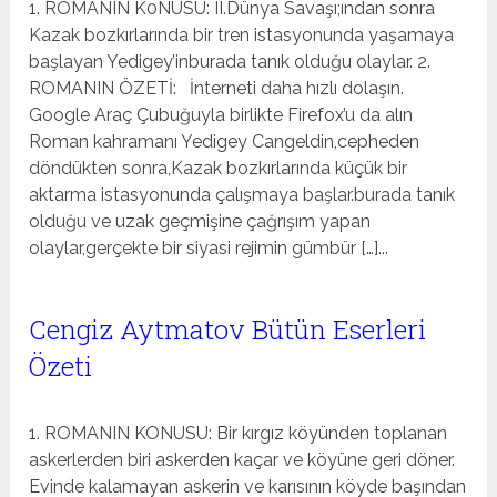
1. ROMANIN K0NUSU: II.Dünya Savaşı;ından sonra
Kazak bozkırlarında bir tren istasyonunda yaşamaya
başlayan Yedigey’inburada tanık olduğu olaylar. 2.
ROMANIN ÖZETİ: İnterneti daha hızlı dolaşın.
Google Araç Çubuğuyla birlikte Firefox’u da alın
Roman kahramanı Yedigey Cangeldin,cepheden
döndükten sonra,Kazak bozkırlarında küçük bir
aktarma istasyonunda çalışmaya başlar.burada tanık
olduğu ve uzak geçmişine çağrışım yapan
olaylar,gerçekte bir siyasi rejimin gümbür […]...
Cengiz Aytmatov Bütün Eserleri
Özeti
1. ROMANIN KONUSU: Bir kırgız köyünden toplanan
askerlerden biri askerden kaçar ve köyüne geri döner.
Evinde kalamayan askerin ve karısının köyde başından