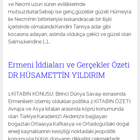
ve Necmi uzun süren evliliklerinde
mutsuzdurlar.Sebep ise genç,güzeller güzeli Hümeyra
ile Necmi’nin birbirleriyle kıskandıracak bir ilişki
içerisinde olmalarıdır.Kendini Tanrıya adar gibi
kocasına adayan, aslında oldukça çekici ve güzel olan
Selma,kendine […]...
Ermeni İddiaları ve Gerçekler Özeti
DR.HÜSAMETTİN YILDIRIM
1.KİTABIN KONUSU: Birinci Dünya Savaşı esnasında
Ermenilerin izlemiş oldukları politika 2.KİTABIN ÖZETİ:
Avrupa ve Asya kıtaları arasında köprü konumunda
olan Türkiye;Karadeniz’i Akdeniz’e bağlayan
boğazları,Ortaasya,Kafkasya ve Ortadoğu’daki doğal
enerji kaynaklarının kesiştiği noktadaki jeopolitik
konumuyla bütün dünyanın dikkatini çekmektedir.