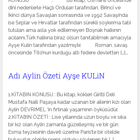
KONUSU : Bu kitap, Osmanlı öncesinde
dini nedenlerle Haçlı Orduları tarafından, Birinci ve
İkinci dünya Savaşları sonrasında ve 1992 Savaşı’nda
ise Sırplar ve Hırvatlar tarafından sürekli soykırıma tabi
tutulan ama asla yok edilemeyen Boşnak halkının
acılarını,Türk halkına biraz olsun tanıtabilmek amacıyla
Ayşe Kulin tarafından yazılmıştır. Roman, savaş
öncesinde Tito’nun kurduğu altı federe devletten […]...
Adı Aylin Özeti Ayşe KULiN
1.KİTABIN KONUSU : Bu kitap, kökleri Giritli Deli
Mustafa Naili Paşaya kadar uzanan bir ailenin kızı olan
Aylin DEVRİMEL ‘in fırtınalı yaşamının öyküsüdür.
2.KİTABIN ÖZETİ : Lise yıllarında uzun boylu ve sıka
bir kız olan Aylin zamanla güzelleşmiş ve bir gün
Esma teyzesinin daveti üzerine Paris’te bir otelde
buluşurlar otelde prens olduğu söylenen bir […]...