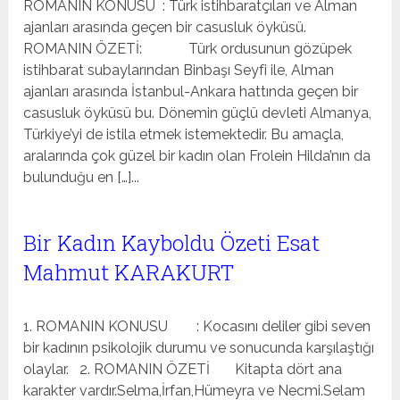
ROMANIN KONUSU : Türk istihbaratçıları ve Alman
ajanları arasında geçen bir casusluk öyküsü.
ROMANIN ÖZETİ: Türk ordusunun gözüpek
istihbarat subaylarından Binbaşı Seyfi ile, Alman
ajanları arasında İstanbul-Ankara hattında geçen bir
casusluk öyküsü bu. Dönemin güçlü devleti Almanya,
Türkiye’yi de istila etmek istemektedir. Bu amaçla,
aralarında çok güzel bir kadın olan Frolein Hilda’nın da
bulunduğu en […]...
Bir Kadın Kayboldu Özeti Esat
Mahmut KARAKURT
1. ROMANIN KONUSU : Kocasını deliler gibi seven
bir kadının psikolojik durumu ve sonucunda karşılaştığı
olaylar. 2. ROMANIN ÖZETİ Kitapta dört ana
karakter vardır.Selma,İrfan,Hümeyra ve Necmi.Selam