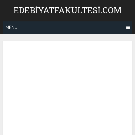
Skip
EDEBIYATFAKULTESI.COM
to
content
MENU