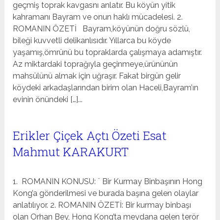
geçmiş toprak kavgasnı anlatır. Bu köyün yitik
kahramanı Bayram ve onun haklı mücadelesi. 2.
ROMANIN ÖZETİ Bayram,köyünün doğru sözlü,
bileği kuvvetli delikanlısıdır. Yıllarca bu köyde
yaşamış,ömrünü bu topraklarda çalışmaya adamıştır.
Az miktardaki toprağıyla geçinmeye,ürününün
mahsülünü almak için uğraşır. Fakat birgün gelir
köydeki arkadaşlarından birim olan Haceli,Bayram’ın
evinin önündeki […]...
Erikler Çiçek Açtı Özeti Esat
Mahmut KARAKURT
1. ROMANIN KONUSU: ¨ Bir Kurmay Binbaşının Hong
Kong’a gönderilmesi ve burada başına gelen olaylar
anlatılıyor. 2. ROMANIN ÖZETİ: Bir kurmay binbaşı
olan Orhan Bey, Hong Kong’ta meydana gelen terör