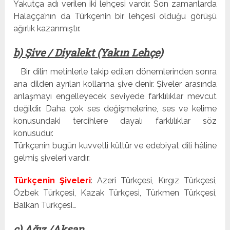
Yakutça adı verilen iki lehçesi vardır. Son zamanlarda
Halaçça’nın da Türkçenin bir lehçesi olduğu görüşü
ağırlık kazanmıştır.
b) Şive / Diyalekt (Yakın Lehçe)
Bir dilin metinlerle takip edilen dönemlerinden sonra
ana dilden ayrılan kollarına şive denir. Şiveler arasında
anlaşmayı engelleyecek seviyede farklılıklar mevcut
değildir. Daha çok ses değişmelerine, ses ve kelime
konusundaki tercihlere dayalı farklılıklar söz
konusudur.
Türkçenin bugün kuvvetli kültür ve edebiyat dili hâline
gelmiş şiveleri vardır.
Türkçenin Şiveleri
: Azeri Türkçesi, Kırgız Türkçesi,
Özbek Türkçesi, Kazak Türkçesi, Türkmen Türkçesi,
Balkan Türkçesi…
c) Ağız /Aksan