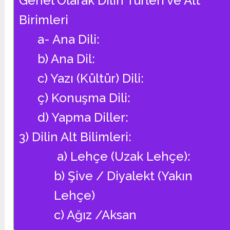
Genel Olarak Dilin Türleri ve Alt
Birimleri
a- Ana Dili:
b) Ana Dil:
c) Yazı (Kültür) Dili:
ç) Konuşma Dili:
d) Yapma Diller:
3) Dilin Alt Bilimleri:
a) Lehçe (Uzak Lehçe):
b) Şive / Diyalekt (Yakın
Lehçe)
c) Ağız /Aksan