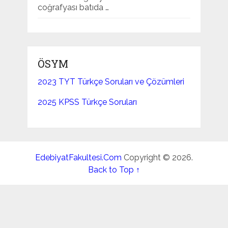
coğrafyası batıda …
ÖSYM
2023 TYT Türkçe Soruları ve Çözümleri
2025 KPSS Türkçe Soruları
EdebiyatFakultesi.Com
Copyright © 2026.
Back to Top ↑