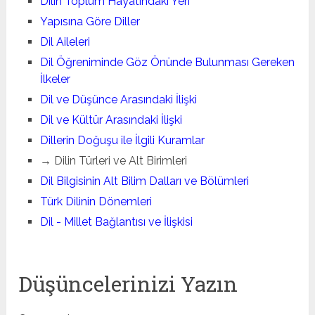
Dilin Toplum Hayatındaki Yeri
Yapısına Göre Diller
Dil Aileleri
Dil Öğreniminde Göz Önünde Bulunması Gereken
İlkeler
Dil ve Düşünce Arasındaki İlişki
Dil ve Kültür Arasındaki İlişki
Dillerin Doğuşu ile İlgili Kuramlar
→ Dilin Türleri ve Alt Birimleri
Dil Bilgisinin Alt Bilim Dalları ve Bölümleri
Türk Dilinin Dönemleri
Dil - Millet Bağlantısı ve İlişkisi
Düşüncelerinizi Yazın