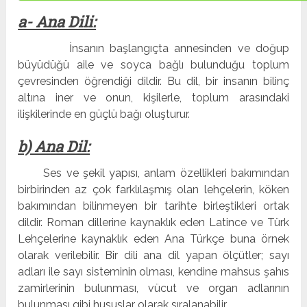
a- Ana Dili:
İnsanın başlangıçta annesinden ve doğup
büyüdüğü aile ve soyca bağlı bulunduğu toplum
çevresinden öğrendiği dildir. Bu dil, bir insanın bilinç
altına iner ve onun, kişilerle, toplum arasındaki
ilişkilerinde en güçlü bağı oluşturur.
b) Ana Dil:
Ses ve şekil yapısı, anlam özellikleri bakımından
birbirinden az çok farklılaşmış olan lehçelerin, köken
bakımından bilinmeyen bir tarihte birleştikleri ortak
dildir. Roman dillerine kaynaklık eden Latince ve Türk
Lehçelerine kaynaklık eden Ana Türkçe buna örnek
olarak verilebilir. Bir dili ana dil yapan ölçütler; sayı
adları ile sayı sisteminin olması, kendine mahsus şahıs
zamirlerinin bulunması, vücut ve organ adlarının
bulunması gibi hususlar olarak sıralanabilir.