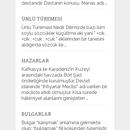
destanıdır. Destanın konusu, Manas adlı …
ÜNLÜ TÜREMESI
Ünlü Türemesi Nedir Dilimizde bazı isim
soylu sözcükler küçültme eki yani ” +cık ,
+cik , +cuk , +cük ” eklerinden bir tanesini
aldığında sözcük ile …
HAZARLAR
Kafkasya ile Karadeniz’in Kuzeyi
arasındaki havzada Böri Şad
önderliğinde kurulmuştur. Devlet
idarende “İhtiyarlar Meclisi” adı verilen bir
mecliste etkili olmuştur. Kısa sürede
hâkimiyet alanlarını genişleten …
BULGARLAR
Bulgar “karışmak” anlamına gelmekte
olup; “bulgamak” fiil kökünden türemiştir.