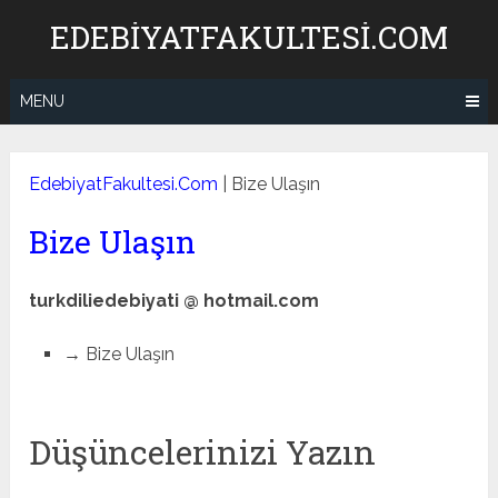
Skip
EDEBIYATFAKULTESI.COM
to
content
MENU
EdebiyatFakultesi.Com
|
Bize Ulaşın
Bize Ulaşın
turkdiliedebiyati @ hotmail.com
→ Bize Ulaşın
Düşüncelerinizi Yazın