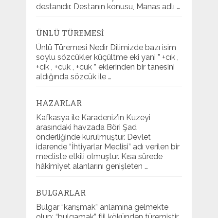
destanıdır. Destanın konusu, Manas adlı …
ÜNLÜ TÜREMESI
Ünlü Türemesi Nedir Dilimizde bazı isim
soylu sözcükler küçültme eki yani ” +cık ,
+cik , +cuk , +cük ” eklerinden bir tanesini
aldığında sözcük ile …
HAZARLAR
Kafkasya ile Karadeniz’in Kuzeyi
arasındaki havzada Böri Şad
önderliğinde kurulmuştur. Devlet
idarende “İhtiyarlar Meclisi” adı verilen bir
mecliste etkili olmuştur. Kısa sürede
hâkimiyet alanlarını genişleten …
BULGARLAR
Bulgar “karışmak” anlamına gelmekte
olup; “bulgamak” fiil kökünden türemiştir.