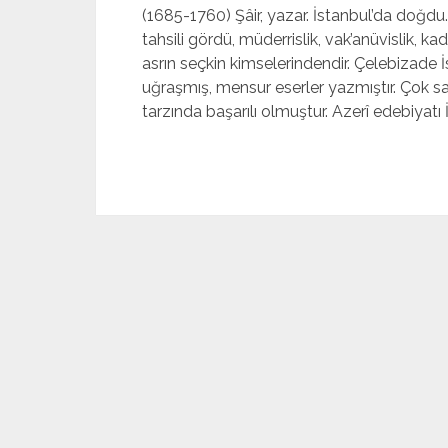
(1685-1760) Şâir, yazar. İstanbul’da doğd
tahsili gördü, müderrislik, vak’anüvislik, kad
asrın seçkin kimselerindendir. Çelebizade İs
uğraşmış, mensur eserler yazmış­tır. Çok s
tarzında başarılı olmuştur. Azerî edebiyatı İ