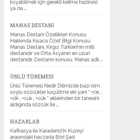
koyabilmek için gerekli kelime hazinesi
ya da …
MANAS DESTANI
Manas Destanı Özellikleri Konusu
Hakkında Kısaca Özet Bilgi Konusu
Manas Destanı, Kırgız Türkleri’nin milli
destanıdır ve Orta Asya’nın en uzun
destanıdır. Destanın konusu, Manas adlı …
ÜNLÜ TÜREMESI
Ünlü Türemesi Nedir Dilimizde bazı isim
soylu sözcükler küçültme eki yani ” +cık ,
+cik , +cuk , +cük ” eklerinden bir tanesini
aldığında sözcük ile …
HAZARLAR
Kafkasya ile Karadeniz’in Kuzeyi
arasındaki havzada Böri Şad