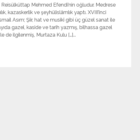
u. Reisülküttap Mehmed Efendi’nin oğludur. Medrese
ılık, kazaskerlik ve şeyhülislâmlık yaptı. XVIII’înci
mail Asım; Şiir, hat ve musi­kî gibi üç güzel sanat ile
ayıda gazel, kaside ve tarih yazmış, bilhassa gazel
le de ilgilenmiş, Murtaza Kulu […]...