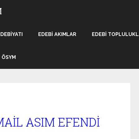
M
EDEBIYATI
EDEBI AKIMLAR
EDEBI TOPLULUK
ÖSYM
MAİL ASIM EFENDİ