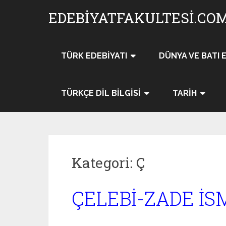
Skip
EDEBIYATFAKULTESI.CO
to
content
TÜRK EDEBIYATI
DÜNYA VE BATI 
TÜRKÇE DIL BILGISI
TARIH
Kategori:
Ç
ÇELEBİ-ZADE İS