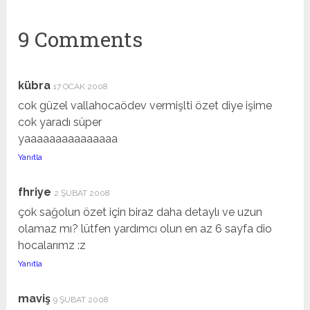
9 Comments
kübra
17 OCAK 2008
cok güzel vallahocaödev vermişlti özet diye işime
cok yaradı süper
yaaaaaaaaaaaaaaa
Yanıtla
fhriye
2 ŞUBAT 2008
çok sağolun özet için biraz daha detaylı ve uzun
olamaz mı? lütfen yardımcı olun en az 6 sayfa dio
hocalarımz :z
Yanıtla
maviş
9 ŞUBAT 2008