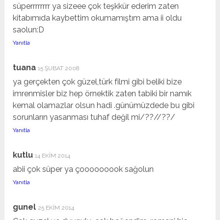
süperrrrrrrr ya sizeee çok teşkkür ederim zaten
kitabımıda kaybettim okumamıştım ama ii oldu
saolun:D
Yanıtla
tuana
15 ŞUBAT 2008
ya gerçekten çok güzel,türk filmi gibi beliki bize
imrenmisler biz hep örnektik zaten tabiki bir namık
kemal olamazlar olsun hadi .günümüzdede bu gibi
sorunların yasanması tuhaf değil mi/??//??/
Yanıtla
kutlu
14 EKIM 2014
abii çok süper ya çooooooook sağolun
Yanıtla
gunel
25 EKIM 2014