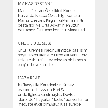
MANAS DESTANI
Manas Destanı Özellikleri Konusu
Hakkında Kısaca Özet Bilgi Konusu
Manas Destanı, Kırgız Türkleri’nin milli
destanıdır ve Orta Asya’nın en uzun
destanıdır. Destanın konusu, Manas adlı …
ÜNLÜ TÜREMESI
Ünlü Türemesi Nedir Dilimizde bazı isim
soylu sözcükler küçültme eki yani ” +cık ,
+cik , +cuk , +cük ” eklerinden bir tanesini
aldığında sözcük ile …
HAZARLAR
Kafkasya ile Karadeniz’in Kuzeyi
arasındaki havzada Böri Şad
önderliğinde kurulmuştur. Devlet
idarende “İhtiyarlar Meclisi” adı verilen bir
mecliste etkili olmuştur. Kısa sürede