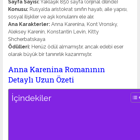
Sayfa Sayısı:
Yaklaşık 850 sayfa (orijinal dilinde)
Konusu:
Rusya’da aristokrat sınıfın hayatı, aile yapısı,
sosyal ilişkiler ve aşk konularını ele alır.
Ana Karakterler:
Anna Karenina, Kont Vronsky,
Aleksey Karenin, Konstantin Levin, Kitty
Shcherbatskaya
Ödülleri:
Henüz ödül almamıştır, ancak edebi eser
olarak büyük bir tanınırlık kazanmıştır.
Anna Karenina Romanının
Detaylı Uzun Özeti
İçindekiler