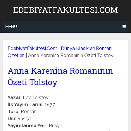
Skip
EDEBIYATFAKULTESI.COM
to
content
MENU
EdebiyatFakultesi.Com
|
Dünya Klasikleri Roman
Özetleri
|
Anna Karenina Romanının Özeti Tolstoy
Anna Karenina Romanının
Özeti Tolstoy
Yazar
: Lev Tolstoy
İlk Yayım Tarihi:
1877
Türü:
Roman
Dili:
Rusça
Yayımlanma Yeri:
Rusya