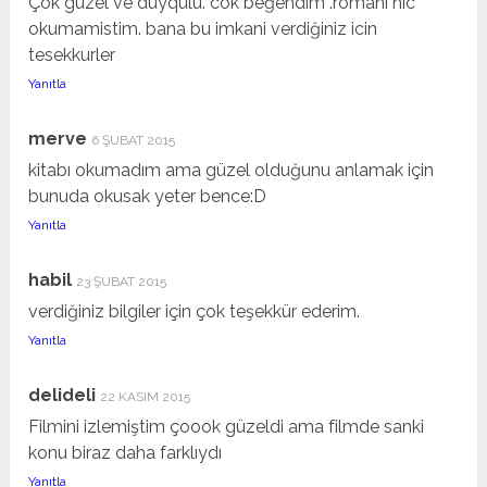
Çok guzel ve duyqulu. cok beğendim .romani hic
okumamistim. bana bu imkani verdiğiniz icin
tesekkurler
Yanıtla
merve
6 ŞUBAT 2015
kitabı okumadım ama güzel olduğunu anlamak için
bunuda okusak yeter bence:D
Yanıtla
habil
23 ŞUBAT 2015
verdiğiniz bilgiler için çok teşekkür ederim.
Yanıtla
delideli
22 KASIM 2015
Filmini izlemiştim çoook güzeldi ama filmde sanki
konu biraz daha farklıydı
Yanıtla