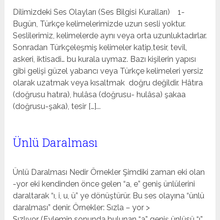
Dilimizdeki Ses Olayları (Ses Bilgisi Kuralları) 1-
Bugün, Türkçe kelimelerimizde uzun sesli yoktur.
Seslilerimiz, kelimelerde aynı veya orta uzunluktadırlar.
Sonradan Türkçeleşmiş kelimeler katip,tesir, tevil,
askeri, iktisadi… bu kurala uymaz. Bazı kişilerin yapısı
gibi gelişi güzel yabancı veya Türkçe kelimeleri yersiz
olarak uzatmak veya kısaltmak doğru değildir. Hâtıra
(doğrusu hatıra), hulâsa (doğrusu- hulâsa) şakaa
(doğrusu-şaka), tesir […]...
Ünlü Daralması
Ünlü Daralması Nedir Örnekler Şimdiki zaman eki olan
-yor eki kendinden önce gelen “a, e” geniş ünlülerini
daraltarak “ı, i, u, ü” ye dönüştürür. Bu ses olayına “ünlü
daralması” denir. Örnekler: Sızla – yor >
Sızlıyor (Eylemin sonunda bulunan “a” geniş ünlüsü “ı”