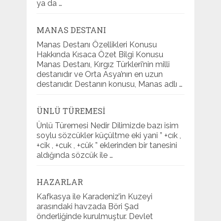
ya da …
MANAS DESTANI
Manas Destanı Özellikleri Konusu
Hakkında Kısaca Özet Bilgi Konusu
Manas Destanı, Kırgız Türkleri’nin milli
destanıdır ve Orta Asya’nın en uzun
destanıdır. Destanın konusu, Manas adlı …
ÜNLÜ TÜREMESI
Ünlü Türemesi Nedir Dilimizde bazı isim
soylu sözcükler küçültme eki yani ” +cık ,
+cik , +cuk , +cük ” eklerinden bir tanesini
aldığında sözcük ile …
HAZARLAR
Kafkasya ile Karadeniz’in Kuzeyi
arasındaki havzada Böri Şad
önderliğinde kurulmuştur. Devlet