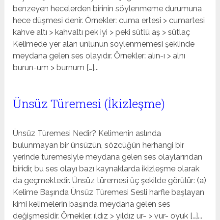
benzeyen hecelerden birinin söylenmeme durumuna
hece düşmesi denir. Örnekler: cuma ertesi > cumartesi
kahve altı > kahvaltı pek iyi > peki sütlü aş > sütlaç
Kelimede yer alan ünlünün söylenmemesi şeklinde
meydana gelen ses olayıdır. Örnekler: alın-ı > alnı
burun-um > burnum […]...
Ünsüz Türemesi (İkizleşme)
Ünsüz Türemesi Nedir? Kelimenin aslında
bulunmayan bir ünsüzün, sözcüğün herhangi bir
yerinde türemesiyle meydana gelen ses olaylarından
biridir, bu ses olayı bazı kaynaklarda ikizleşme olarak
da geçmektedir. Ünsüz türemesi üç şekilde görülür: (a)
Kelime Başında Ünsüz Türemesi Sesli harfle başlayan
kimi kelimelerin başında meydana gelen ses
değişmesidir. Örnekler. ıldız > yıldız ur- > vur- oyuk […]...