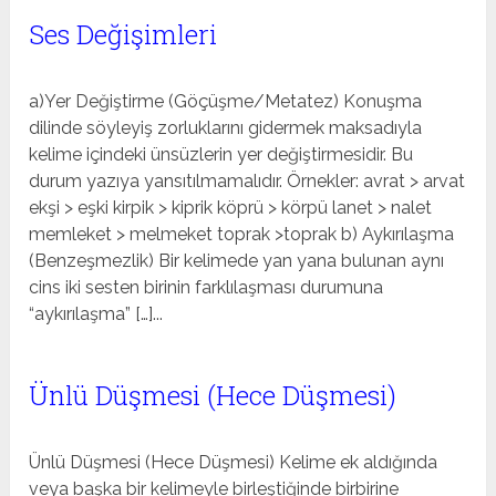
Ses Değişimleri
a)Yer Değiştirme (Göçüşme/Metatez) Konuşma
dilinde söyleyiş zorluklarını gidermek maksadıyla
kelime içindeki ünsüzlerin yer değiştirmesidir. Bu
durum yazıya yansıtılmamalıdır. Örnekler: avrat > arvat
ekşi > eşki kirpik > kiprik köprü > körpü lanet > nalet
memleket > melmeket toprak >toprak b) Aykırılaşma
(Benzeşmezlik) Bir kelimede yan yana bulunan aynı
cins iki sesten birinin farklılaşması durumuna
“aykırılaşma” […]...
Ünlü Düşmesi (Hece Düşmesi)
Ünlü Düşmesi (Hece Düşmesi) Kelime ek aldığında
veya başka bir kelimeyle birleştiğinde birbirine