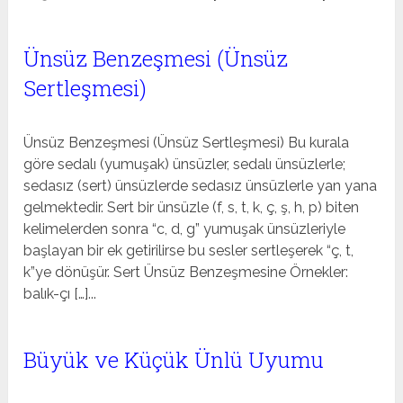
Ünsüz Benzeşmesi (Ünsüz
Sertleşmesi)
Ünsüz Benzeşmesi (Ünsüz Sertleşmesi) Bu kurala
göre sedalı (yumuşak) ünsüzler, sedalı ünsüzlerle;
sedasız (sert) ünsüzlerde sedasız ünsüzlerle yan yana
gelmektedir. Sert bir ünsüzle (f, s, t, k, ç, ş, h, p) biten
kelimelerden sonra “c, d, g” yumuşak ünsüzleriyle
başlayan bir ek getirilirse bu sesler sertleşerek “ç, t,
k”ye dönüşür. Sert Ünsüz Benzeşmesine Örnekler:
balık-çı […]...
Büyük ve Küçük Ünlü Uyumu