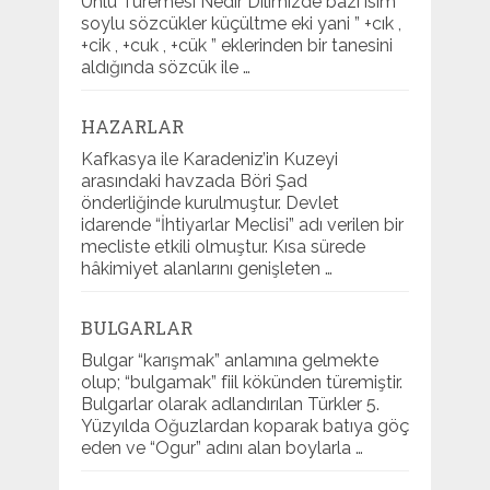
Ünlü Türemesi Nedir Dilimizde bazı isim
soylu sözcükler küçültme eki yani ” +cık ,
+cik , +cuk , +cük ” eklerinden bir tanesini
aldığında sözcük ile …
HAZARLAR
Kafkasya ile Karadeniz’in Kuzeyi
arasındaki havzada Böri Şad
önderliğinde kurulmuştur. Devlet
idarende “İhtiyarlar Meclisi” adı verilen bir
mecliste etkili olmuştur. Kısa sürede
hâkimiyet alanlarını genişleten …
BULGARLAR
Bulgar “karışmak” anlamına gelmekte
olup; “bulgamak” fiil kökünden türemiştir.
Bulgarlar olarak adlandırılan Türkler 5.
Yüzyılda Oğuzlardan koparak batıya göç
eden ve “Ogur” adını alan boylarla …